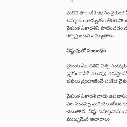
మరొక పౌరాణిక కథనం వైకుంఠ 
అమృతం (అమృతం) తిరిగి పొంది
వైకుంఠ ఏకాదశిని పాటించడం వల
కల్పిస్తుందని నమ్ముతారు.
విష్ణువుతో సంబంధం
వైకుంఠ ఏకాదశిని విశ్వ సంరక్ష
(వైకుంఠానికి తలుపు) తెరుస్త
భక్తులు ప్రయాణించే సంకేత వైకుం
వైకుంఠ ఏకాదశి నాడు ఉపవాసం 
వల్ల మనస్సు మరియు శరీరం శుద్ధి
చెబుతారు. విష్ణు సహస్రనా
ముఖ్యమైన ఆచారాలు.