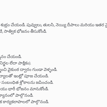
 శుభ్రం చేయండి. పువ్వులు, తులసి, నెయ్యి దీపాలు మరియు ఇతర న
, సాత్విక భోజనం తీసుకోండి.
నానం చేయండి.
జల లేదా పాక్షికం).
ించి వైకుంఠ ద్వారం గుండా వెళ్ళండి.
ేద్యాలతో ఇంట్లో పూజ చేయండి.
ా సంబంధిత శ్లోకాలను జపించండి.
రియు భారీ భోజనం మానుకోండి.
యానంలో పాల్గొనండి.
్మిక కార్యకలాపాలలో పాల్గొనండి.