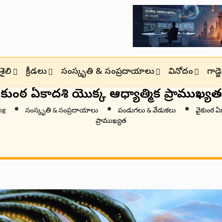
ైలి
క్రీడలు
సంస్కృతి & సంప్రదాయాలు
వినోదం
గాడ్
వైకుంఠ ఏకాదశి యొక్క ఆధ్యాత్మిక ప్రాముఖ్యత
og
సంస్కృతి & సంప్రదాయాలు
పండుగలు & వేడుకలు
వైకుంఠ ఏ
ప్రాముఖ్యత