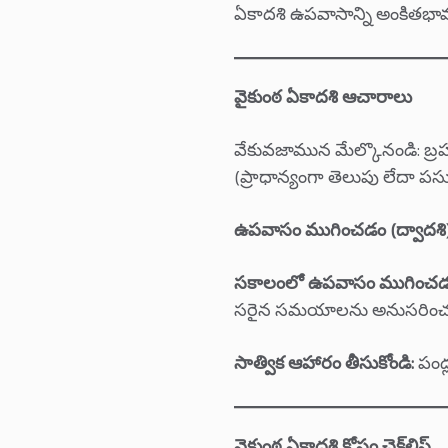
ఏకాదశి ఉపవాసాన్ని అంకితభావ
వైకుంఠ ఏకాదశి ఆచారాలు
వేకువజామున మేల్కొనండి: బ్రహ
(ప్రాధాన్యంగా తెలుపు లేదా పస
ఉపవాసం ముగించడం (ద్వాదశి
సకాలంలో ఉపవాసం ముగించ
సరైన సమయాలను అనుసరించం
సాత్విక ఆహారం తీసుకోండి:
పండ