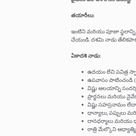
వైకుంఠ ఏకాదశి కోసం చెక్‌లిస్ట్
తయారీలు:
ఇంటిని మరియు పూజా స్థలాన్ని
చేయండి. దశమి నాడు తేలికపాటి
ఏకాదశి నాడు:
ఉదయం లేచి పవిత్ర స్
ఉపవాసం పాటించండి (నిర్
విష్ణు ఆలయాన్ని సందర్శ
ప్రార్థనలు మరియు నైవ
విష్ణు సహస్రనామం లేద
ధాన్యాలు, పప్పులు మ
దానధర్మాలు మరియు ధ్
రాత్రి మేల్కొని ఆధ్యాత