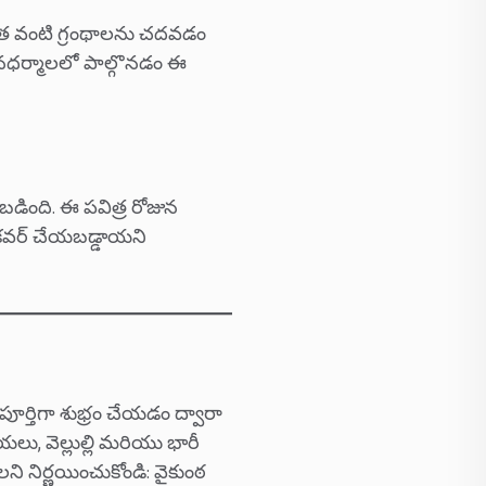
త వంటి గ్రంథాలను చదవడం
నధర్మాలలో పాల్గొనడం ఈ
బడింది. ఈ పవిత్ర రోజున
 కవర్ చేయబడ్డాయని
 పూర్తిగా శుభ్రం చేయడం ద్వారా
ు, వెల్లుల్లి మరియు భారీ
లని నిర్ణయించుకోండి: వైకుంఠ