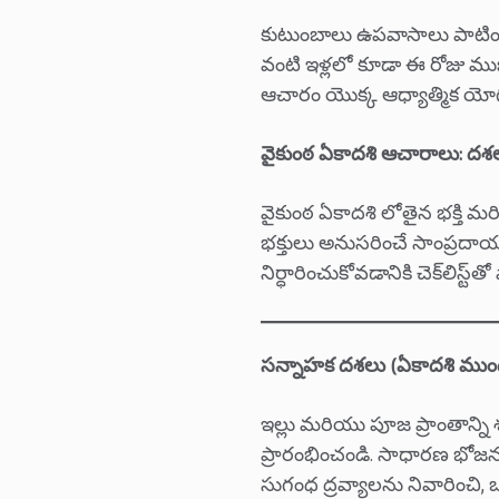
కుటుంబాలు ఉపవాసాలు పాటిం
వంటి ఇళ్లలో కూడా ఈ రోజు మ
ఆచారం యొక్క ఆధ్యాత్మిక యో
వైకుంఠ ఏకాదశి ఆచారాలు: దశలవ
వైకుంఠ ఏకాదశి లోతైన భక్తి మ
భక్తులు అనుసరించే సాంప్రదా
నిర్ధారించుకోవడానికి చెక్‌లిస్ట్
సన్నాహక దశలు (ఏకాదశి ముంద
ఇల్లు మరియు పూజ ప్రాంతాన్ని శ
ప్రారంభించండి. సాధారణ భోజనం
సుగంధ ద్రవ్యాలను నివారించి, ఒక