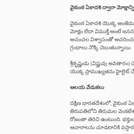
వైకుంఠ ఏకాదశి ద్వారా మోక్షాన
వైకుంఠ ఏకాదశి యొక్క అంతిమ 
మోక్షం లేదా విముక్తి అంటే 
అచంచల విశ్వాసంతో ఆచరించడం వల
గ్రంథాలు నొక్కి చెబుతున్నాయి.
శ్రీకృష్ణుడు (విష్ణువు అవతారం) 
యొక్క ప్రాముఖ్యతను హైలైట్ చేస
ఆలయ వేడుకలు
దక్షిణ భారతదేశంలో, వైకుంఠ 
తిరుపతిలోని తిరుమల వెంకటేశ్
రోజంతా తెరిచి ఉంటుంది. భక్త
ఆచారాలను చూడటానికి వస్తార