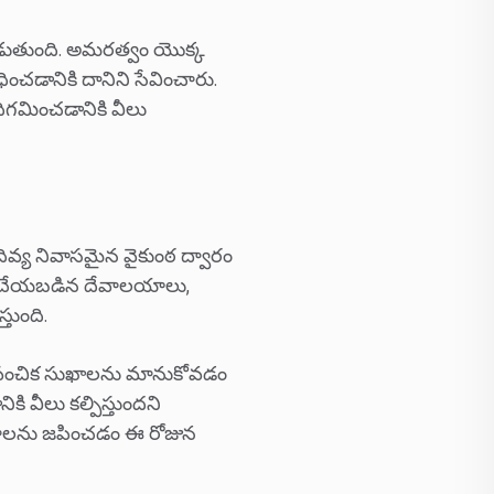
డుతుంది. అమరత్వం యొక్క
చడానికి దానిని సేవించారు.
ధిగమించడానికి వీలు
 దివ్య నివాసమైన వైకుంఠ ద్వారం
ితం చేయబడిన దేవాలయాలు,
్తుంది.
్రాపంచిక సుఖాలను మానుకోవడం
కి వీలు కల్పిస్తుందని
మాలను జపించడం ఈ రోజున