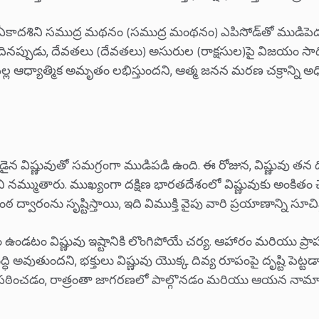
ఏకాదశిని సముద్ర మథనం (సముద్ర మంథనం) ఎపిసోడ్‌తో ముడిపె
నప్పుడు, దేవతలు (దేవతలు) అసురుల (రాక్షసుల)పై విజయం సాధిం
్ల ఆధ్యాత్మిక అమృతం లభిస్తుందని, ఆత్మ జనన మరణ చక్రాన్ని అ
కుడైన విష్ణువుతో సమగ్రంగా ముడిపడి ఉంది. ఈ రోజున, విష్ణువు తన
ాడని నమ్ముతారు. ముఖ్యంగా దక్షిణ భారతదేశంలో విష్ణువుకు అంక
ఠ ద్వారంను సృష్టిస్తాయి, ఇది విముక్తి వైపు వారి ప్రయాణాన్ని సూచిస
ఉండటం విష్ణువు ఇష్టానికి లొంగిపోయే చర్య. ఆహారం మరియు ప
 అవుతుందని, భక్తులు విష్ణువు యొక్క దివ్య రూపంపై దృష్టి పెట్టడాని
మం పఠించడం, రాత్రంతా జాగరణలో పాల్గొనడం మరియు ఆయన నా