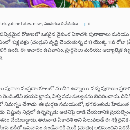
telugutone Latest news
,
పండుగలు & వేడుకలు
0
 పవిత్రమైన రోజులలో ఒకటైన వైకుంఠ ఏకాదశి, పురాణాలు మరియు 
ంలో శుక్ల పక్షం (చంద్రుని వృద్ది చెందుతున్న దశ) యొక్క 11వ రోజు
ాన్ని కలిగి ఉంది. ఈ ఆచారం ఉపవాసం, ప్రార్థనలు మరియు ఆధ్యాత్మిక ఉ
ి.
ు పురాణ సంప్రదాయాలలో మునిగి ఉన్నాయి. పద్మ పురాణం ప్రక
 రెండింటినీ భయపెట్టాడు, విశ్వ సమతుల్యతను బెదిరించాడు. దీనిని 
 నిమగ్నం చేశాడు. ఈ ఘర్షణ సమయంలో, భగవంతుడు హేమంత అనే 
డు. విష్ణువు నిద్రలో ఉన్నప్పుడు అతనిపై దాడి చేయడానికి ప్రయత
ారా నాశనం చేయబడ్డాడు. తరువాత ఏకాదశి అని పిలువబడే ఈ శక్తి దైవిక శ
ోజున భక్తితో ఉపవాసం ఉండేవారికి ముక్తి (మోక్షం) లభిస్తుందని ప్రకట