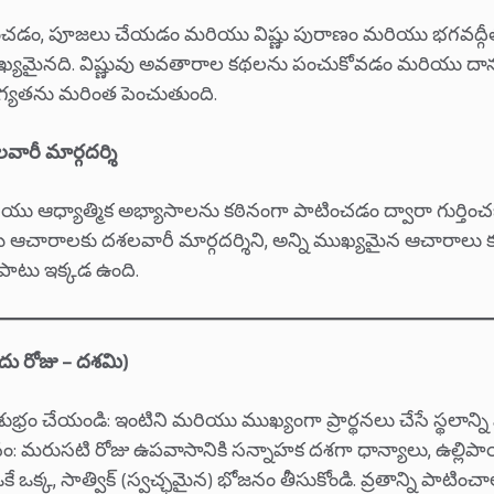
చడం, పూజలు చేయడం మరియు విష్ణు పురాణం మరియు భగవద్గీ
ుఖ్యమైనది. విష్ణువు అవతారాల కథలను పంచుకోవడం మరియు దా
గ్యతను మరింత పెంచుతుంది.
ారీ మార్గదర్శి
రియు ఆధ్యాత్మిక అభ్యాసాలను కఠినంగా పాటించడం ద్వారా గుర్తించ
య ఆచారాలకు దశలవారీ మార్గదర్శిని, అన్ని ముఖ్యమైన ఆచారాలు
‌తో పాటు ఇక్కడ ఉంది.
ు రోజు – దశమి)
ుభ్రం చేయండి: ఇంటిని మరియు ముఖ్యంగా ప్రార్థనలు చేసే స్థలాన్ని
: మరుసటి రోజు ఉపవాసానికి సన్నాహక దశగా ధాన్యాలు, ఉల్లిపాయల
ే ఒక్క, సాత్విక్ (స్వచ్ఛమైన) భోజనం తీసుకోండి. వ్రతాన్ని పాటించా