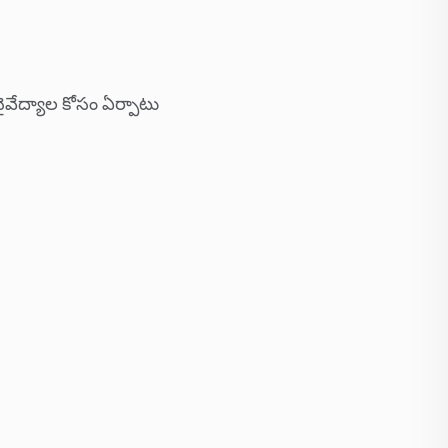
ైవేద్యాల కోసం ఏర్పాటు