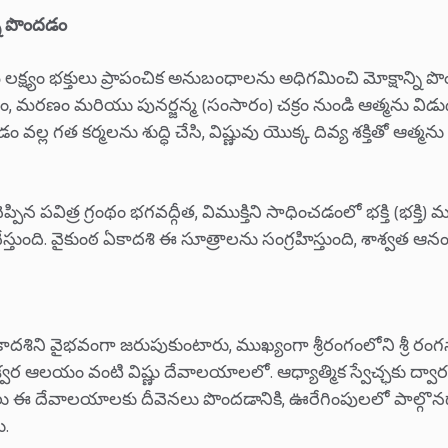
్ని పొందడం
లక్ష్యం భక్తులు ప్రాపంచిక అనుబంధాలను అధిగమించి మోక్షాన్
జననం, మరణం మరియు పునర్జన్మ (సంసారం) చక్రం నుండి ఆత్మను వ
్ల గత కర్మలను శుద్ధి చేసి, విష్ణువు యొక్క దివ్య శక్తితో ఆత్
చెప్పిన పవిత్ర గ్రంథం భగవద్గీత, విముక్తిని సాధించడంలో భక్తి (భక్తి)
్తుంది. వైకుంఠ ఏకాదశి ఈ సూత్రాలను సంగ్రహిస్తుంది, శాశ్వత ఆనందాన
ఏకాదశిని వైభవంగా జరుపుకుంటారు, ముఖ్యంగా శ్రీరంగంలోని శ్ర
వర ఆలయం వంటి విష్ణు దేవాలయాలలో. ఆధ్యాత్మిక స్వేచ్ఛకు ద్వార
ులు ఈ దేవాలయాలకు దీవెనలు పొందడానికి, ఊరేగింపులలో పాల్గొనడా
ు.