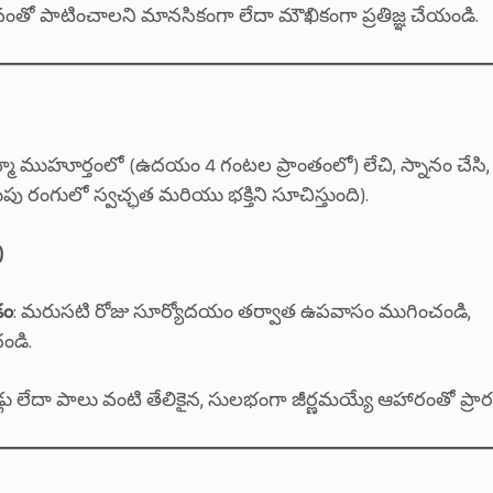
ంతో పాటించాలని మానసికంగా లేదా మౌఖికంగా ప్రతిజ్ఞ చేయండి.
్మ ముహూర్తంలో (ఉదయం 4 గంటల ప్రాంతంలో) లేచి, స్నానం చేసి, 
ుపు రంగులో స్వచ్ఛత మరియు భక్తిని సూచిస్తుంది).
)
డం
: మరుసటి రోజు సూర్యోదయం తర్వాత ఉపవాసం ముగించండి,
డి.
్లు లేదా పాలు వంటి తేలికైన, సులభంగా జీర్ణమయ్యే ఆహారంతో ప్రా