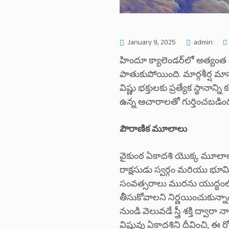
January 9, 2025
admin
హిందూ క్యాలెండర్‌లో అత్యంత
పాతుకుపోయింది. మార్గశీర్ష మాస
విష్ణు భక్తులకు ప్రత్యేక స్థాన
ఉన్న ఆచారాలతో గుర్తించబడింద
పౌరాణిక మూలాలు
వైకుంఠ ఏకాదశి యొక్క మూలాల
రాక్షసుడు స్వర్గం మరియు భూమి
సంవత్సరాలు మురను యుద్ధంలో
తీసుకోవాలని నిర్ణయించుకున్నా
నుండి వెలువడే స్త్రీ శక్తి ద్వ
విష్ణువు ఏకాదశిని దీవించి, ఈ ర