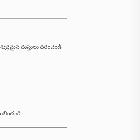
శుభ్రమైన దుస్తులు ధరించండి
రంభించండి.