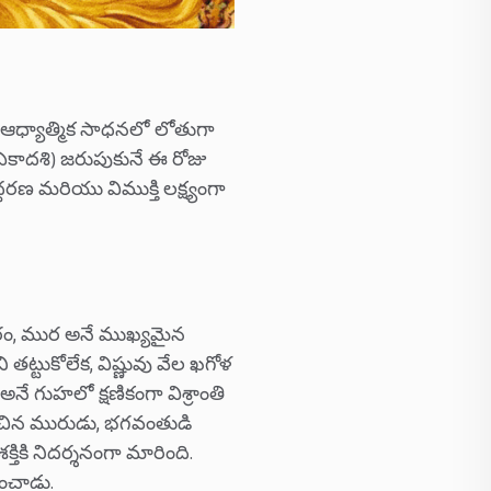
ఆధ్యాత్మిక సాధనలో లోతుగా
 (ఏకాదశి) జరుపుకునే ఈ రోజు
ద్ధరణ మరియు విముక్తి లక్ష్యంగా
ారం, ముర అనే ముఖ్యమైన
తట్టుకోలేక, విష్ణువు వేల ఖగోళ
గుహలో క్షణికంగా విశ్రాంతి
్నించిన మురుడు, భగవంతుడి
క్తికి నిదర్శనంగా మారింది.
ించాడు.