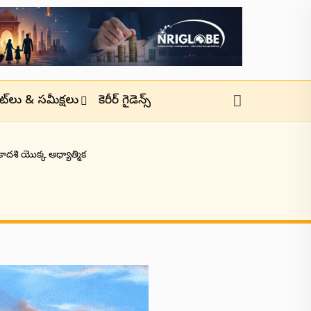
జెట్‌లు & సమీక్షలు
కెరీర్ గైడెన్స్
కాదశి యొక్క ఆధ్యాత్మిక