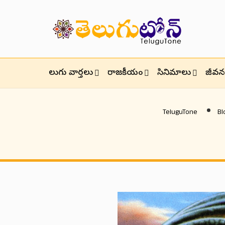
తెలుగు వార్తలు
రాజకీయం
సినిమాలు
జీవనశ
TeluguTone
Bl