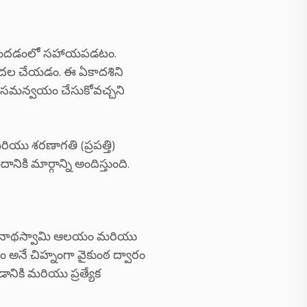
ని పొందడంలో సహాయపడటం.
ిడుదల చేయడం. ఈ ఏకాదశిని
మను సమన్వయం చేసుకోవచ్చని
 మరియు శరణాగతి (ప్రపత్తి)
ికి మార్గాన్ని అందిస్తుంది.
ీ రంగనాథస్వామి ఆలయం మరియు
ం అనే చిహ్నంగా వైకుంఠ ద్వారం
నికి మరియు ప్రత్యేక