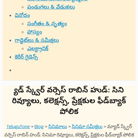
పండుగలు & వేడుకలు
వినోదం
సంగీతం & నృత్యం
హాస్యం
గాడ్జెట్‌లు & సమీక్షలు
ఎలక్ట్రానిక్
కెరీర్ గైడెన్స్
మ్యాడ్ స్క్వేర్ వర్సెస్ రాబిన్ హుడ్: సినిమా
రివ్యూలు, కలెక్షన్స్, ప్రేక్షకుల ఫీడ్‌బ్యాక్
పోలిక
TeluguTone
>
Blog
>
సినిమాలు
>
సినిమా సమీక్షలు
>
మ్యాడ్ స్క్వేర్
వర్సెస్ రాబిన్ హుడ్: సినిమా రివ్యూలు, కలెక్షన్స్, ప్రేక్షకుల ఫీడ్‌బ్యాక్ పోలిక