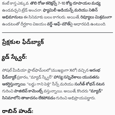
కంటే కాస్త ఎక్కువ.
తొలి రోజు కలెక్షన్స్ 7-10 కోట్ల రూపాయల మధ్య
ఉండవచ్చని ట్రేడ్ అంచనా.
ఫ్యామిలీ ఆడియన్స్ మరియు నితిన్
అభిమానులు
ఈ సినిమాకు బలం కాగలరు. అయితే,
రివ్యూలు మిశ్రమంగా
ఉండటంతో దీర్ఘకాల విజయం
వర్డ్-ఆఫ్-మౌత్
పై ఆధారపడి ఉంటుంది.
ప్రేక్షకుల ఫీడ్‌బ్యాక్
మ్యాడ్ స్క్వేర్:
సోషల్ మీడియా ప్లాట్‌ఫామ్‌లలో (ముఖ్యంగా
X
లో) వచ్చిన
ఆరంభ
ఫీడ్‌బ్యాక్
ప్రకారం, “మ్యాడ్ స్క్వేర్”
హాస్య సన్నివేశాలు యువతను
ఆకర్షిస్తున్నాయి
. “లడ్డు గాని పెళ్లి” సీన్స్ మరియు
సంగీత్ శోభన్ నటన
గురించి
పాజిటివ్ కామెంట్స్
వస్తున్నాయి. అయితే, కొందరు
“మ్యాడ్”
సినిమాలోని తాజాదనం లేకపోవడం
గురించి అభిప్రాయపడ్డారు.
రాబిన్ హుడ్: