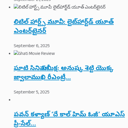
September 21, 2025
లిటిల్ హార్ట్స్ మూవీ: లైట్‌హార్ట్‌డ్ యూత్
ఎంటర్‌టైనర్
September 6, 2025
ఘాటి సినిమా సమీక్ష: అనుష్క శెట్టి యొక్క
జ్వాలాముఖి రీఎంట్రీ…
September 5, 2025
పవన్ కళ్యాణ్ ‘దే కాల్ హిమ్ ఓజీ’ యూఎస్
ప్రీ-సేల్…