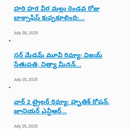
హరి హర వీర మల్లు రెండవ రోజు
బాక్సాఫీస్ కుప్పకూలింది:…
July 26, 2025
సర్ మేడమ్ మూవీ రివ్యూ: విజయ్
సేతుపతి, నిత్యా మీనన్…
July 25, 2025
వార్ 2 ట్రైలర్ రివ్యూ: హృతిక్ రోషన్,
జూనియర్ ఎన్టీఆర్…
July 25, 2025