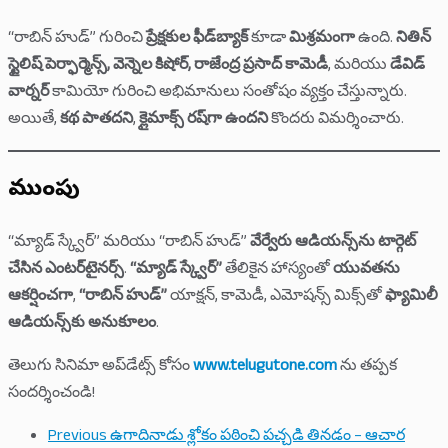
“రాబిన్ హుడ్” గురించి
ప్రేక్షకుల ఫీడ్‌బ్యాక్
కూడా
మిశ్రమంగా
ఉంది.
నితిన్
స్టైలిష్ పెర్ఫార్మెన్స్, వెన్నెల కిషోర్, రాజేంద్ర ప్రసాద్ కామెడీ
, మరియు
డేవిడ్
వార్నర్
కామియో గురించి అభిమానులు సంతోషం వ్యక్తం చేస్తున్నారు.
అయితే,
కథ పాతదని
,
క్లైమాక్స్ రష్‌గా ఉందని
కొందరు విమర్శించారు.
ముగింపు
“మ్యాడ్ స్క్వేర్” మరియు “రాబిన్ హుడ్”
వేర్వేరు ఆడియన్స్‌ను టార్గెట్
చేసిన ఎంటర్‌టైనర్స్
.
“మ్యాడ్ స్క్వేర్”
తేలికైన హాస్యంతో
యువతను
ఆకర్షించగా
,
“రాబిన్ హుడ్”
యాక్షన్, కామెడీ, ఎమోషన్స్ మిక్స్‌తో
ఫ్యామిలీ
ఆడియన్స్‌కు అనుకూలం
.
తెలుగు సినిమా అప్‌డేట్స్ కోసం
www.telugutone.com
ను తప్పక
సందర్శించండి!
Previous
ఉగాదినాడు శ్లోకం పఠించి పచ్చడి తినడం – ఆచార