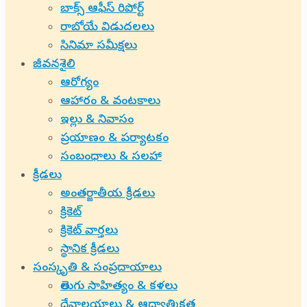
బాక్స్ ఆఫీస్ రిపోర్ట్
రాబోయే విడుదలలు
సినిమా సమీక్షలు
జీవనశైలి
ఆరోగ్యం
ఆహారం & వంటకాలు
ఇల్లు & నివాసం
ప్రయాణం & పర్యాటకం
సంబంధాలు & సలహా
క్రీడలు
అంతర్జాతీయ క్రీడలు
క్రికెట్
క్రికెట్ వార్తలు
స్థానిక క్రీడలు
సంస్కృతి & సంప్రదాయాలు
తెలుగు సాహిత్యం & కళలు
దేవాలయాలు & ఆధ్యాత్మికత