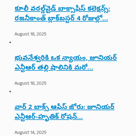
కూలీ వరల్డ్‌వైడ్ బాక్సాఫీస్ కలెక్షన్స్:
రజనీకాంత్ బ్లాక్‌బస్టర్ 4 రోజుల్లో…
August 18, 2025
భువనేశ్వరికి ఒక న్యాయం, జూనియర్
ఎన్టీఆర్ తల్లి షాలినికి మరో…
August 18, 2025
వార్ 2 బాక్స్ ఆఫీస్ జోరు: జూనియర్
ఎన్టీఆర్-హృతిక్ రోషన్…
August 14, 2025