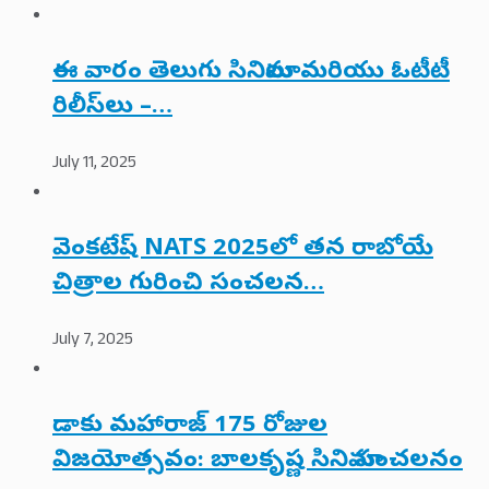
ఈ వారం తెలుగు సినిమాలు మరియు ఓటీటీ
రిలీస్‌లు –…
July 11, 2025
వెంకటేష్ NATS 2025లో తన రాబోయే
చిత్రాల గురించి సంచలన…
July 7, 2025
డాకు మహారాజ్ 175 రోజుల
విజయోత్సవం: బాలకృష్ణ సినిమా సంచలనం