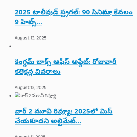
2025 టాలీవుడ్ స్ట్రగల్: 90 సినిమాలు, కేవలం
9 హిట్స్…
August 13, 2025
కింగ్డమ్ బాక్స్ ఆఫీస్ అప్డేట్: రోజువారీ
కలెక్షన్ల వివరాలు
August 13, 2025
వార్ 2 మూవీ రివ్యూ: 2025లో మిస్
చేయకూడని అల్టిమేట్…