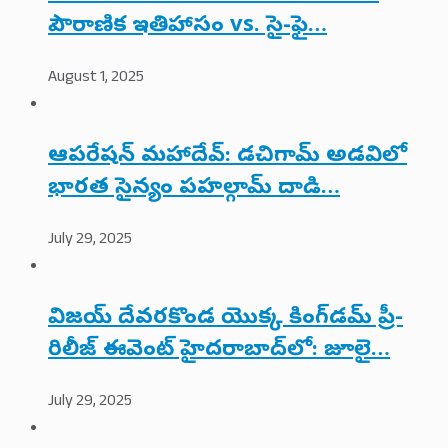
పౌరాణిక ఇతిహాసం vs. సై-ఫై…
August 1, 2025
ఆపరేషన్ మహాదేవ్: డచిగామ్ అడవిలో
భారత సైన్యం పహల్గామ్ దాడి…
July 29, 2025
విజయ్ దేవరకొండ యొక్క కింగ్‌డమ్ ప్రీ-
రిలీజ్ ఈవెంట్ హైదరాబాద్‌లో: జూలై…
July 29, 2025