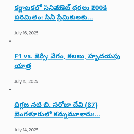
కర్ణాటకలో సినిమా టికెట్ ధరలు ₹200కి
పరిమితం: సినీ ప్రేమికులకు…
July 16, 2025
F1 vs. జెర్సీ: వేగం, కలలు, హృదయపు
యాత్ర
July 15, 2025
దిగ్గజ నటి బి. సరోజా దేవి (87)
బెంగళూరులో కన్నుమూశారు:…
July 14, 2025