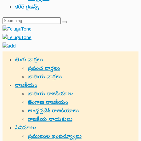
కెరీర్ గైడెన్స్
Search
for:
తెలుగు వార్తలు
ప్రపంచ వార్తలు
జాతీయ వార్తలు
రాజకీయం
జాతీయ రాజకీయాలు
తెలంగాణ రాజకీయం
ఆంధ్రప్రదేశ్ రాజకీయాలు
రాజకీయ నాయకులు
సినిమాలు
ప్రముఖుల ఇంటర్వ్యూలు