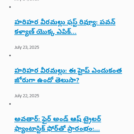
హరిహర వీరమల్లు ఫస్ట్ రివ్యూ: పవన్
కళ్యాణ్ యొక్క ఎపిక్…
July 23, 2025
హరిహర వీరమల్లు: ఈ హైప్ ఎందుకంత
జోరుగా ఉందో తెలుసా?
July 22, 2025
అవతార్: ఫైర్ అండ్ ఆష్ ట్రైలర్
ఫ్యాంటాస్టిక్ ఫోర్‌తో ప్రారంభం:…