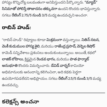
హాస్యం కొన్నిచోట్ల బలవంతంగా అనిపిస్తుందని పేర్కొన్నారు.
“మ్యాడ్”
సినిమాతో పోలిస్తే తాజాదనం తక్కువగా
ఉందని కొందరు భావిస్తున్నారు.
సగటు
రేటింగ్ 2.75/5 నుండి 3/5
మధ్య ఉండవచ్చని అంచనా.
రాబిన్ హుడ్:
“రాబిన్ హుడ్” రివ్యూలు కూడా
మిశ్రమంగా
వస్తున్నాయి.
నితిన్ నటన,
వెంకీ కుడుముల హాస్య శైలి
, మరియు
రాజేంద్ర ప్రసాద్, వెన్నెల కిషోర్
కామెడీ సన్నివేశాలు ప్రశంసలు అందుకుంటున్నాయి. అయితే, కథలో
లాజిక్ లోపాలు
, క్లిష్టమైన
రెండవ భాగం
, మరియు
పాత ఫార్మాట్
అనుభూతి
కొందరు విమర్శించారు.
డేవిడ్ వార్నర్
కామియో
అభిమానులకు ఆనందాన్ని కలిగించినా, అది కథకు పెద్దగా
ఉపయోగపడలేదని అభిప్రాయం. సగటు
రేటింగ్ 2.5/5 నుండి 3/5
మధ్య
ఉండవచ్చు.
కలెక్షన్స్ అంచనా