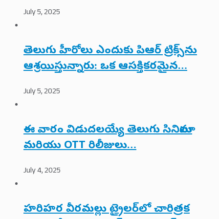
July 5, 2025
తెలుగు హీరోలు ఎందుకు పిఆర్ ట్రిక్స్‌ను
ఆశ్రయిస్తున్నారు: ఒక ఆసక్తికరమైన…
July 5, 2025
ఈ వారం విడుదలయ్యే తెలుగు సినిమాలు
మరియు OTT రిలీజులు…
July 4, 2025
హరిహర వీరమల్లు ట్రైలర్‌లో చారిత్రక