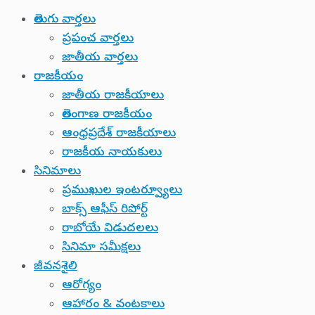
తెలుగు వార్తలు
ప్రపంచ వార్తలు
జాతీయ వార్తలు
రాజకీయం
జాతీయ రాజకీయాలు
తెలంగాణ రాజకీయం
ఆంధ్రప్రదేశ్ రాజకీయాలు
రాజకీయ నాయకులు
సినిమాలు
ప్రముఖుల ఇంటర్వ్యూలు
బాక్స్ ఆఫీస్ రిపోర్ట్
రాబోయే విడుదలలు
సినిమా సమీక్షలు
జీవనశైలి
ఆరోగ్యం
ఆహారం & వంటకాలు