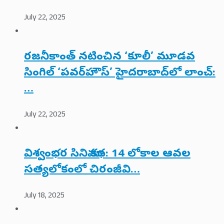
July 22, 2025
రజనీకాంత్ నటించిన ‘కూలీ’ మూడవ
సింగిల్ ‘పవర్‌హౌస్’ హైదరాబాద్‌లో లాంచ్:
…
July 22, 2025
విశ్వంభర సినిమా కథ: 14 లోకాల ఆవల
సత్యలోకంలో చిరంజీవి…
July 18, 2025