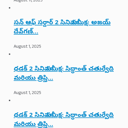
August 11, 2025
సన్ ఆఫ్ సర్దార్ 2 సినిమా సమీక్ష: అజయ్
దేవ్‌గణ్…
August 1, 2025
ధడక్ 2 సినిమా సమీక్ష: సిద్ధాంత్ చతుర్వేది
మరియు త్రిప్తి…
August 1, 2025
ధడక్ 2 సినిమా సమీక్ష: సిద్ధాంత్ చతుర్వేది
మరియు త్రిప్తి…