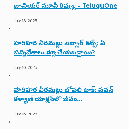
జూనియర్ మూవీ రివ్యూ – TeluguOne
July 18, 2025
హరిహర వీరమల్లు సెన్సార్ కట్స్: ఏ
సన్నివేశాలు మార్పు చేయబడ్డాయి?
July 16, 2025
హరిహర వీరమల్లు లోపలి టాక్: పవన్
కళ్యాణ్ యాక్షన్‌లో జీవం…
July 16, 2025