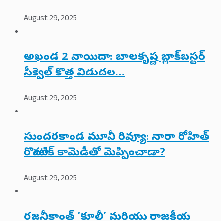
August 29, 2025
అఖండ 2 వాయిదా: బాలకృష్ణ బ్లాక్‌బస్టర్
సీక్వెల్ కొత్త విడుదల…
August 29, 2025
సుందరకాండ మూవీ రివ్యూ: నారా రోహిత్
రొమాంటిక్ కామెడీతో మెప్పించాడా?
August 29, 2025
రజనీకాంత్ ‘కూలీ’ మరియు రాజకీయ