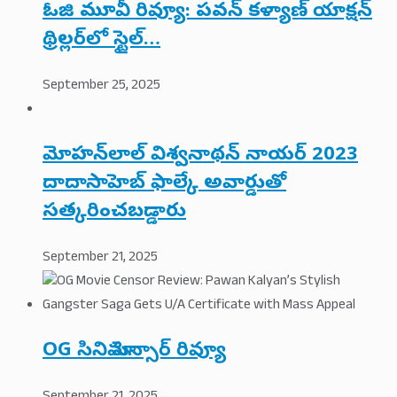
ఓజి మూవీ రివ్యూ: పవన్ కళ్యాణ్ యాక్షన్
థ్రిల్లర్‌లో స్టైల్…
September 25, 2025
మోహన్‌లాల్ విశ్వనాథన్ నాయర్ 2023
దాదాసాహెబ్ ఫాల్కే అవార్డుతో
సత్కరించబడ్డారు
September 21, 2025
OG సినిమా సెన్సార్ రివ్యూ