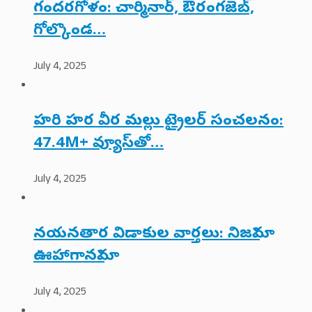
గందరగోళం: చార్మినార్, ఔరంగజెబ్,
గోల్కొండ…
July 4, 2025
హరి హర వీర మల్లు ట్రైలర్ సంచలనం:
47.4M+ వ్యూస్‌తో…
July 4, 2025
నయనతార విడాకుల వార్తలు: నిజమా?
ఊహాగానమా?
July 4, 2025