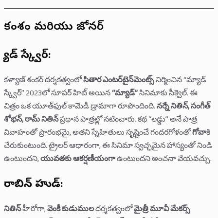
కథాంశం మరియు జోనర్
మ్యాడ్ స్క్వేర్:
కళ్యాణ్ శంకర్ దర్శకత్వంలో
సితార ఎంటర్‌టైన్‌మెంట్స్
నిర్మించిన “మ్యాడ్
స్క్వేర్” 2023లో సూపర్ హిట్ అయిన
“మ్యాడ్”
సినిమాకు సీక్వెల్. ఈ
చిత్రం ఒక యూత్‌ఫుల్ కామెడీ డ్రామాగా రూపొందింది.
నర్నే నితిన్, సంగీత్
శోభన్, రామ్ నితిన్
ప్రధాన పాత్రల్లో నటించారు. కథ “లడ్డు” అనే పాత్ర
వివాహంతో ప్రారంభమై, అతని స్నేహితులు సృష్టించే గందరగోళంతో
గోవా
కి
చేరుకుంటుంది. ట్రైలర్ ఆధారంగా, ఈ సినిమా స్వచ్ఛమైన హాస్యంతో నిండి
ఉంటుందని,
యువతకు ఆకర్షణీయంగా
ఉంటుందని అంచనా వేయవచ్చు.
రాబిన్ హుడ్:
నితిన్
హీరోగా,
వెంకీ కుడుముల
దర్శకత్వంలో
మైత్రీ మూవీ మేకర్స్