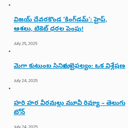
విజయ్ దేవరకొండ ‘కింగ్‌డమ్’: హైప్,
ఆశలు, టికెట్ ధరల పెంపు!
July 25, 2025
మెగా కుటుంబ సినిమాల వైఫల్యం: ఒక విశ్లేషణ
July 24, 2025
హరి హర వీరమల్లు మూవీ రివ్యూ – తెలుగు
టోన్
July 24, 2025