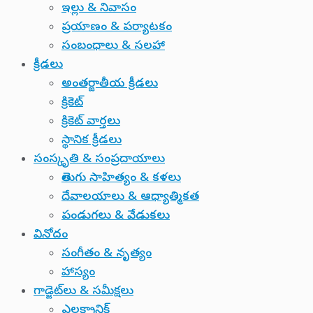
ఇల్లు & నివాసం
ప్రయాణం & పర్యాటకం
సంబంధాలు & సలహా
క్రీడలు
అంతర్జాతీయ క్రీడలు
క్రికెట్
క్రికెట్ వార్తలు
స్థానిక క్రీడలు
సంస్కృతి & సంప్రదాయాలు
తెలుగు సాహిత్యం & కళలు
దేవాలయాలు & ఆధ్యాత్మికత
పండుగలు & వేడుకలు
వినోదం
సంగీతం & నృత్యం
హాస్యం
గాడ్జెట్‌లు & సమీక్షలు
ఎలక్ట్రానిక్