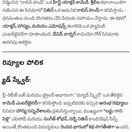
నిర్మించిన “రాబిన్ హుడ్” ఒక
హీస్ట్ యాక్షన్ కామెడీ
.
శ్రీలీల
కథానాయికగా
నటించిన ఈ సినిమాలో
నితిన్
ఒక ఆధునిక
రాబిన్ హుడ్
‌గా కనిపిస్తాడు –
ధనవంతుల నుండి దొంగతనం చేసి పేదలకు సహాయం చేస్తాడు. ఈ కథలో
యాక్షన్, హాస్యం, మరియు ఎమోషన్స్
కలగలిపి ఒక ఫ్యామిలీ
ఎంటర్‌టైనర్‌గా రూపొందింది.
డేవిడ్ వార్నర్
కామియో రోల్ సినిమాకు
అదనపు ఆకర్షణ.
రివ్యూల పోలిక
మ్యాడ్ స్క్వేర్:
ప్రీ-రిలీజ్ బజ్ మరియు ట్రైలర్ ఆధారంగా, “మ్యాడ్ స్క్వేర్” ఒక తేలికైన
కామెడీ ఎంటర్‌టైనర్
‌గా కనిపిస్తోంది. ఇప్పటివరకు వచ్చిన
ఆరంభ రివ్యూలు
సినిమా
హాస్య సన్నివేశాలను
ప్రశంసిస్తున్నాయి, ముఖ్యంగా
“లడ్డు గాని
పెళ్లి”
ఎపిసోడ్ మరియు
సంగీత్ శోభన్, నర్నే నితిన్
కాంబినేషన్ సీన్స్.
అయితే, కొంతమంది విమర్శకులు
రెండవ భాగంలో కథ సాగతీతగా
ఉందని,