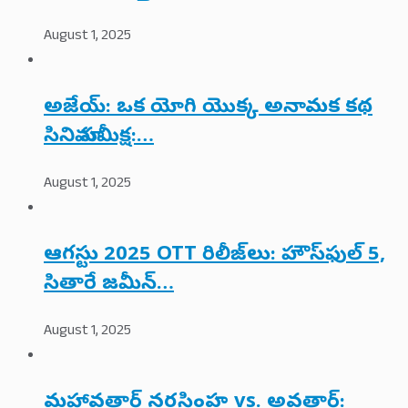
August 1, 2025
అజేయ్: ఒక యోగి యొక్క అనామక కథ
సినిమా సమీక్ష:…
August 1, 2025
ఆగస్టు 2025 OTT రిలీజ్‌లు: హౌస్‌ఫుల్ 5,
సితారే జమీన్…
August 1, 2025
మహావతార్ నరసింహ vs. అవతార్: