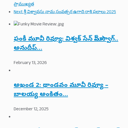
ప్రాముఖ్యత
Next
శ్రీ విశ్వావసు నామ సంవత్సర ఉగాది రాశి ఫలాలు 2025
ఫంకీ మూవీ రివ్యూ: విశ్వక్ సేన్ మాస్ స్వాగ్..
అనుదీప్…
February 13, 2026
అఖండ 2: థాండవం మూవీ రివ్యూ –
బాలయ్య అంకితం…
December 12, 2025