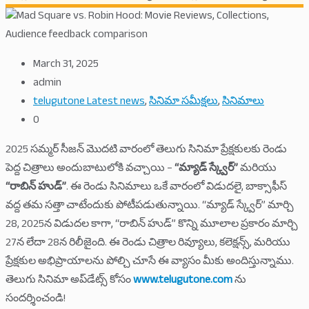
March 31, 2025
admin
telugutone Latest news
,
సినిమా సమీక్షలు
,
సినిమాలు
0
2025 సమ్మర్ సీజన్ మొదటి వారంలో తెలుగు సినిమా ప్రేక్షకులకు రెండు
పెద్ద చిత్రాలు అందుబాటులోకి వచ్చాయి –
“మ్యాడ్ స్క్వేర్”
మరియు
“రాబిన్ హుడ్”
. ఈ రెండు సినిమాలు ఒకే వారంలో విడుదలై, బాక్సాఫీస్
వద్ద తమ సత్తా చాటేందుకు పోటీపడుతున్నాయి. “మ్యాడ్ స్క్వేర్” మార్చి
28, 2025న విడుదల కాగా, “రాబిన్ హుడ్” కొన్ని మూలాల ప్రకారం మార్చి
27న లేదా 28న రిలీజైంది. ఈ రెండు చిత్రాల రివ్యూలు, కలెక్షన్స్, మరియు
ప్రేక్షకుల అభిప్రాయాలను పోల్చి చూసే ఈ వ్యాసం మీకు అందిస్తున్నాము.
తెలుగు సినిమా అప్‌డేట్స్ కోసం
www.telugutone.com
ను
సందర్శించండి!