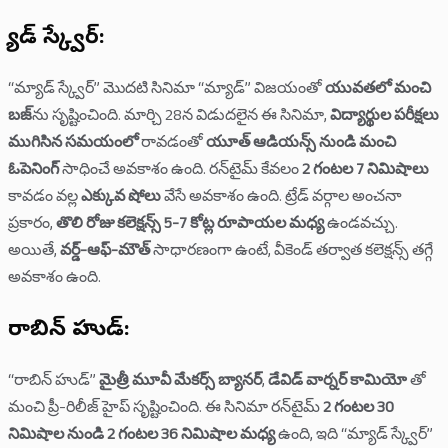
మ్యాడ్ స్క్వేర్:
“మ్యాడ్ స్క్వేర్” మొదటి సినిమా “మ్యాడ్” విజయంతో
యువతలో మంచి
బజ్
‌ను సృష్టించింది. మార్చి 28న విడుదలైన ఈ సినిమా,
విద్యార్థుల పరీక్షలు
ముగిసిన సమయంలో
రావడంతో
యూత్ ఆడియన్స్ నుండి మంచి
ఓపెనింగ్
సాధించే అవకాశం ఉంది. రన్‌టైమ్ కేవలం
2 గంటల 7 నిమిషాలు
కావడం వల్ల
ఎక్కువ షోలు
వేసే అవకాశం ఉంది. ట్రేడ్ వర్గాల అంచనా
ప్రకారం,
తొలి రోజు కలెక్షన్స్ 5-7 కోట్ల రూపాయల మధ్య
ఉండవచ్చు.
అయితే,
వర్డ్-ఆఫ్-మౌత్
సాధారణంగా ఉంటే, వీకెండ్ తర్వాత కలెక్షన్స్ తగ్గే
అవకాశం ఉంది.
రాబిన్ హుడ్:
“రాబిన్ హుడ్”
మైత్రీ మూవీ మేకర్స్ బ్యానర్
,
డేవిడ్ వార్నర్ కామియో
తో
మంచి ప్రీ-రిలీజ్ హైప్ సృష్టించింది. ఈ సినిమా రన్‌టైమ్
2 గంటల 30
నిమిషాల నుండి 2 గంటల 36 నిమిషాల మధ్య
ఉంది, ఇది “మ్యాడ్ స్క్వేర్”