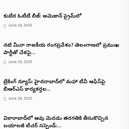
కుబేర ఓటీటీ రిలీజ్: అమెజాన్ ప్రైమ్‌లో
June 29, 2025
నటి మీనా రాజకీయ రంగప్రవేశం? తెలంగాణలో ప్రముఖ
పార్టీతో చేరికపై…
June 29, 2025
బ్రేకింగ్ న్యూస్: హైదరాబాద్‌లో మహా టీవీ ఆఫీస్‌పై
బీఆర్ఎస్ కార్యకర్తల…
June 28, 2025
వికారాబాద్‌లో ఆవు మెదడు తరగతికి తీసుకొచ్చిన
బయాలజీ టీచర్ సస్పెండ్:…