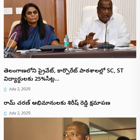
తెలంగాణలోని ప్రైవేట్, కార్పొరేట్ పాఠశాలల్లో SC, ST
విద్యార్థులకు 25%సీట్ల…
July 2, 2025
రామ్ చరణ్ అభిమానులకు శిరీష్ రెడ్డి క్షమాపణ
July 2, 2025