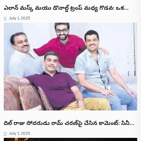
ఎలాన్ మస్క్ మరియు డొనాల్డ్ ట్రంప్ మధ్య గొడవ: ఒక…
July 1, 2025
దిల్ రాజు సోదరుడు రామ్ చరణ్‌పై చేసిన కామెంట్: సినీ…
July 1, 2025