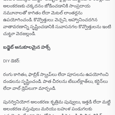
అలంకరణకు చక్కదనం జోడించడానికి సాంప్రదాయ
నమూనాలతో కాగితం లేదా మెటల్ లాంతర్లను
ఉపయోగించండి. కొవ్వొత్తులు: వెచ్చని, ఆహ్వానించదగిన
వాతావరణాన్ని సృష్టించడానికి సువాసనగల కొవ్వొత్తులను ఇంటి
చుట్టూ వెదజల్లండి.
బడ్జెట్ అనుకూలమైన హక్స్
DIY డెకర్:
రంగు కాగితం, ఫాబ్రిక్ స్క్రాప్‌లు లేదా పూసలను ఉపయోగించి
దండలను సృష్టించండి. పాత చీరలను టేబుల్‌క్లాత్‌లు, కర్టెన్‌లు
లేదా వాల్ డ్రెప్‌లుగా మార్చండి.
పునర్వినియోగ అలంకరణ: కృత్రిమ పువ్వులు, ఇత్తడి లేదా మట్టి
అలంకరణ వస్తువులు మరియు బహుళ పండుగలకు