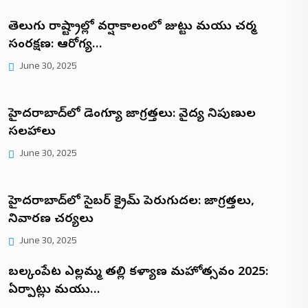
తెలుగు రాష్ట్రాల్లో వర్షాకాలంలో జుట్టు మరియు చర్మ
సంరక్షణ: ఆరోగ్య…
June 30, 2025
హైదరాబాద్‌లో డెంగ్యూ జాగ్రత్తలు: వైద్య నిపుణుల
సలహాలు
June 30, 2025
హైదరాబాద్‌లో సైబర్ క్రైమ్ పెరుగుదల: జాగ్రత్తలు,
నివారణ చర్యలు
June 30, 2025
బల్కంపేట ఎల్లమ్మ తల్లి కళ్యాణ మహోత్సవం 2025:
ఏర్పాట్లు మరియు…