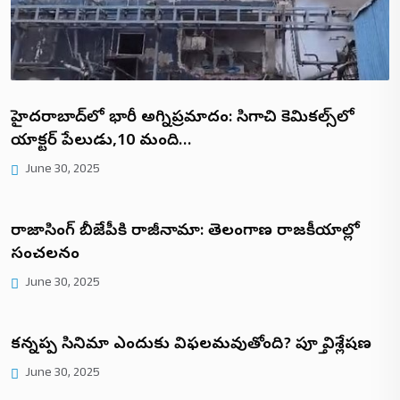
హైదరాబాద్‌లో భారీ అగ్నిప్రమాదం: సిగాచి కెమికల్స్‌లో
రియాక్టర్ పేలుడు,10 మంది…
June 30, 2025
రాజాసింగ్ బీజేపీకి రాజీనామా: తెలంగాణ రాజకీయాల్లో
సంచలనం
June 30, 2025
కన్నప్ప సినిమా ఎందుకు విఫలమవుతోంది? పూర్తి విశ్లేషణ
June 30, 2025