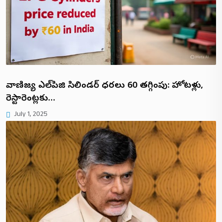
వాణిజ్య ఎల్‌పిజి సిలిండర్ ధరలు ₹60 తగ్గింపు: హోటళ్లు,
రెస్టారెంట్లకు…
July 1, 2025