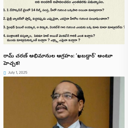
రామ్ చరణ్ అభిమానుల ఆగ్రహం: ‘ఖబడ్దార్’ అంటూ
హెచ్చరిక!
July 1, 2025