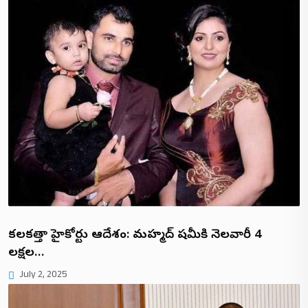
కలకత్తా హైకోర్టు ఆదేశం: మహ్మద్ షమీకి నెలవారీ ₹4
లక్షల…
July 2, 2025