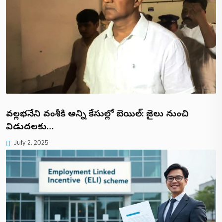
వల్లభనేని వంశీకి అన్ని కేసుల్లో బెయిల్: జైలు నుంచి
విడుదలకు…
July 2, 2025