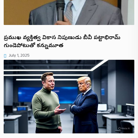
ప్రముఖ వ్యక్తిత్వ వికాస నిపుణుడు బీవీ పట్టాభిరామ్
గుండెపోటుతో కన్నుమూత
July 1, 2025