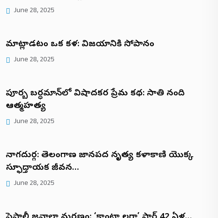
June 28, 2025
మాట్లాడటం ఒక కళ: విజయానికి సోపానం
June 28, 2025
పూర్బ బర్ధమాన్‌లో విషాదకర ప్రేమ కథ: సాతి నంది
ఆత్మహత్య
June 28, 2025
నాగదుర్గ: తెలంగాణ జానపద నృత్య కళాకారిణి యొక్క
స్ఫూర్తిదాయక జీవన…
June 28, 2025
షెఫాలీ జరివాలా మరణం: ‘కాంటా లగా’ స్టార్ 42 ఏళ్ల…