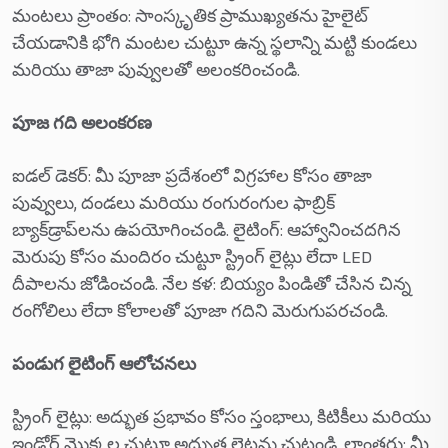
మంటలు ప్రాంతం: సాంస్కృతిక ప్రాముఖ్యతను హైలైట్
చేయడానికి భోగి మంటల చుట్టూ ఉన్న స్థలాన్ని మట్టి కుండలు
మరియు తాజా పువ్వులతో అలంకరించండి.
పూజ గది అలంకరణ
ఐడల్ డెకర్: మీ పూజా ప్రదేశంలో విగ్రహాల కోసం తాజా
పువ్వులు, దండలు మరియు రంగురంగుల ఫాబ్రిక్
బ్యాక్‌డ్రాప్‌లను ఉపయోగించండి. లైటింగ్: ఆహ్వానించదగిన
మెరుపు కోసం మందిరం చుట్టూ స్ట్రింగ్ లైట్లు లేదా LED
దీపాలను జోడించండి. నేల కళ: బియ్యం పిండితో చేసిన చిన్న
రంగోలిలు లేదా కోలాలతో పూజా గదిని మెరుగుపరచండి.
పండుగ లైటింగ్ ఆలోచనలు
స్ట్రింగ్ లైట్లు: అద్భుత ప్రభావం కోసం స్తంభాలు, కిటికీలు మరియు
ఇండోర్ మొక్కల చుట్టూ అద్భుత లైట్లను చుట్టండి. లాంతర్లు: మీ