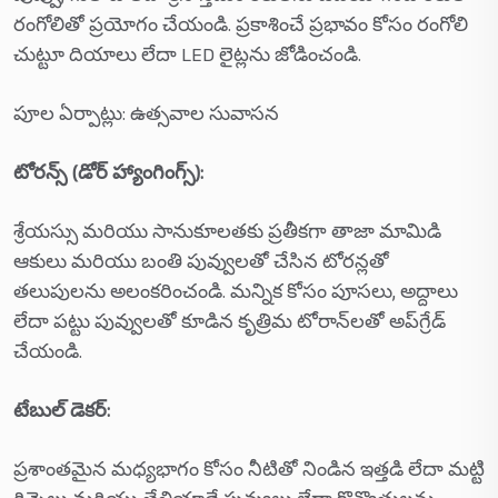
రంగోలితో ప్రయోగం చేయండి. ప్రకాశించే ప్రభావం కోసం రంగోలి
చుట్టూ దియాలు లేదా LED లైట్లను జోడించండి.
పూల ఏర్పాట్లు: ఉత్సవాల సువాసన
టోరన్స్ (డోర్ హ్యాంగింగ్స్):
శ్రేయస్సు మరియు సానుకూలతకు ప్రతీకగా తాజా మామిడి
ఆకులు మరియు బంతి పువ్వులతో చేసిన టోరన్లతో
తలుపులను అలంకరించండి. మన్నిక కోసం పూసలు, అద్దాలు
లేదా పట్టు పువ్వులతో కూడిన కృత్రిమ టోరాన్‌లతో అప్‌గ్రేడ్
చేయండి.
టేబుల్ డెకర్:
ప్రశాంతమైన మధ్యభాగం కోసం నీటితో నిండిన ఇత్తడి లేదా మట్టి