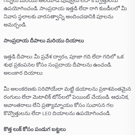
గిన్నెలు మరియు తేలియాడే పువ్వులు లేదా కొవ్వొత్తులను
ఉపయోగించండి. సాంప్రదాయ ఇత్తడి లేదా రాగి కుండీలలో మీ
నివాస స్థలాలకు వారసత్వాన్ని అందించడానికి పూలను
అమర్చండి.
సాంప్రదాయ దీపాలు మరియు దియాలు
ఇత్తడి దీపాలు: మీ ప్రవేశ ద్వారం, పూజా గది లేదా గదిలో ఒక
శుభ ప్రకంపనల కోసం సంప్రదాయ దీపాలను ఉంచండి.
అలంకార దియాలు:
మీ అలంకరణకు సరిపోయేలా మట్టి డయాలను ప్రకాశవంతమైన
రంగులు లేదా మెటాలిక్ టోన్‌లలో పెయింట్ చేయండి. ఆధునిక,
అవాంతరాలు లేని ప్రత్యామ్నాయం కోసం సువాసన గల
కొవ్వొత్తులను లేదా LED దియాలను ఉపయోగించండి.
కొత్త లుక్ కోసం పండుగ బట్టలు