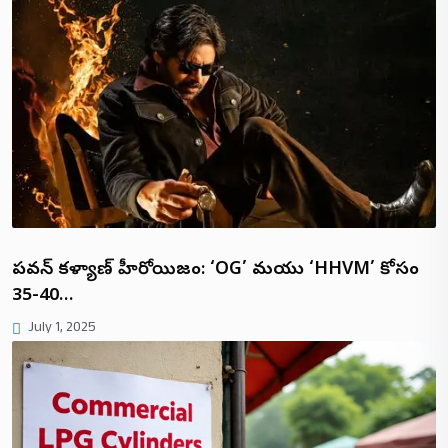
పవన్ కళ్యాణ్ హీరోయిజం: ‘OG’ మరియు ‘HHVM’ కోసం
35-40…
July 1, 2025