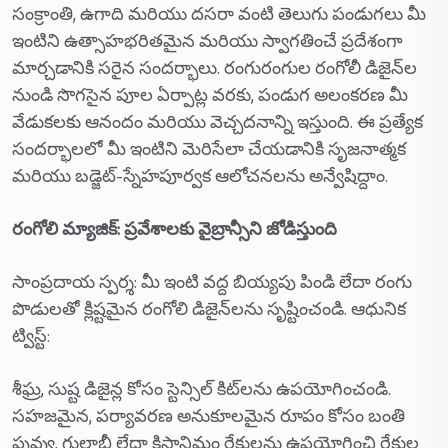
సంక్రాంతి, ఉగాది మరియు దసరా వంటి తెలుగు పండుగలు మీ
ఇంటిని ఉత్సాహభరితమైన మరియు స్వాగతించే ప్రదేశంగా
మార్చడానికి సరైన సందర్భాలు. రంగురంగుల రంగోలీ డిజైన్‌ల
నుండి సొగసైన పూల ఏర్పాట్ల వరకు, పండుగ అలంకరణ మీ
వేడుకలకు ఆనందం మరియు వెచ్చదనాన్ని ఇస్తుంది. ఈ ప్రత్యేక
సందర్భాలలో మీ ఇంటిని మెరిసేలా చేయడానికి సృజనాత్మక
మరియు బడ్జెట్-స్నేహపూర్వక ఆలోచనలను అన్వేషిద్దాం.
రంగోలి మ్యాజిక్: ప్రవేశాలకు వైబ్రాన్సీని జోడిస్తుంది
సాంప్రదాయ స్పర్శ: మీ ఇంటి వద్ద బియ్యపు పిండి లేదా రంగు
పొడులతో క్లిష్టమైన రంగోలి డిజైన్‌లను సృష్టించండి. ఆధునిక
ట్విస్ట్:
శీఘ్ర, సుష్ట డిజైన్ల కోసం స్టెన్సిల్ కిట్‌లను ఉపయోగించండి.
సహజమైన, పర్యావరణ అనుకూలమైన రూపం కోసం బంతి
పువ్వు, గులాబీ లేదా క్రిసాన్తిమం రేకులను ఉపయోగించి రేకుల