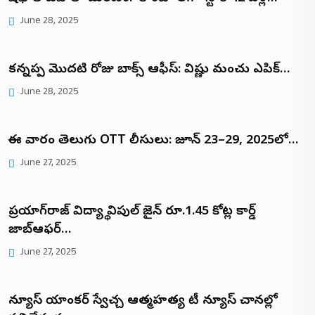
June 28, 2025
కన్నప్ప మొదటి రోజు బాక్స్ ఆఫీస్: విష్ణు మంచు ఎపిక్…
June 28, 2025
ఈ వారం తెలుగు OTT రిలీసులు: జూన్ 23–29, 2025లో…
June 27, 2025
ప్రయాగ్‌రాజ్ విద్యార్థి విపుల్ జైన్ రూ.1.45 కోట్ల రికార్డ్
జాబ్ఆఫర్…
June 27, 2025
న్యూస్ యాంకర్ స్వేచ్చ ఆత్మహత్య టీ న్యూస్ చానల్లో