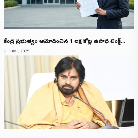
కేంద్ర ప్రభుత్వం ఆమోదించిన ₹1 లక్ష కోట్ల ఉపాధి లింక్డ్…
July 1, 2025