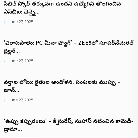
సిబిల్ స్కోర్ తక్కువగా ఉందని ఉద్యోగిని తొలగించిన
ఎస్‌బీఐ: చెన్నై…
June 27, 2025
‘విరాటపాలెం: PC మీనా రిపోర్టింగ్’ – ZEE5లో సూపర్‌నేచురల్
థ్రిల్లర్…
June 27, 2025
వర్షాల లోటు: రైతుల ఆందోళన, పంటలకు ముప్పు –
జూన్…
June 27, 2025
‘ఉప్పు కప్పురంబు’ – కీర్తి సురేష్, సుహాస్ నటించిన కామెడీ-
డ్రామా…