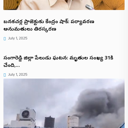
బనకచర్ల ప్రాజెక్టుకు కేంద్రం షాక్: పర్యావరణ
అనుమతులు తిరస్కరణ
July 1, 2025
సంగారెడ్డి జిల్లా పేలుడు ఘటన: మృతుల సంఖ్య 31కి
చేరింది,…
July 1, 2025