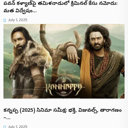
పవన్ కళ్యాణ్‌పై తమిళనాడులో క్రిమినల్ కేసు నమోదు:
మత విద్వేషం…
July 1, 2025
కన్నప్ప (2025) సినిమా సమీక్ష: భక్తి, విజువల్స్, తారాగణం
–…
July 1, 2025