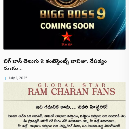
బిగ్ బాస్ తెలుగు 9: కంటెస్టెంట్స్ జాబితా, నేపథ్యం
మరియు…
July 1, 2025