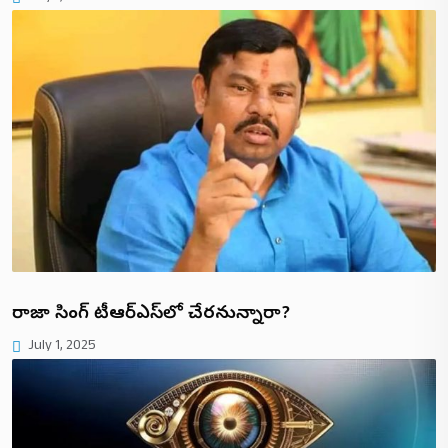
రాజా సింగ్ టీఆర్ఎస్‌లో చేరనున్నారా?
July 1, 2025