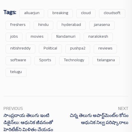
Tags:
alluarjun
breaking
cloud
cloudsoft
freshers
hindu
hyderabad
janasena
jobs
movies
Nandamuri
naralokesh
nitishreddy
Political
pushpa2
reviews
software
Sports
Technology
telangana
telugu
PREVIOUS
NEXT
సాంప్రదాయ తెలుగు ఇంటి
చిన్న తెలుగు అపార్ట్‌మెంట్‌ల కోసం
డిజైన్‌లు: ఆధునిక జీవనంతో
ఆధునిక నిల్వ పరిష్కారాలు
హెరిటేజ్‌ని మిళితం చేయడం