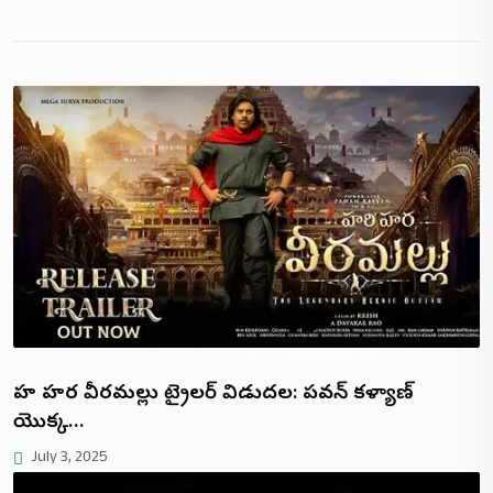
హరి హర వీరమల్లు ట్రైలర్ విడుదల: పవన్ కళ్యాణ్
యొక్క…
July 3, 2025