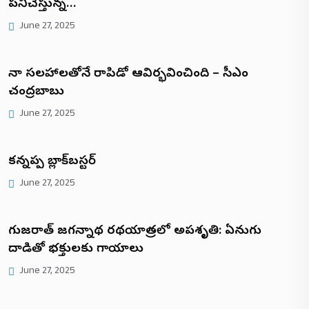
పనిచేస్తున్న…
June 27, 2025
నా సలహాలతోనే రాపిడో ఆవిర్భవించింది – సీఎం
చంద్రబాబు
June 27, 2025
కన్నప్ప బ్లాక్‌బస్టర్
June 27, 2025
గుజరాత్ జగన్నాథ రథయాత్రలో అపశృతి: ఏనుగు
దాడితో భక్తులకు గాయాలు
June 27, 2025