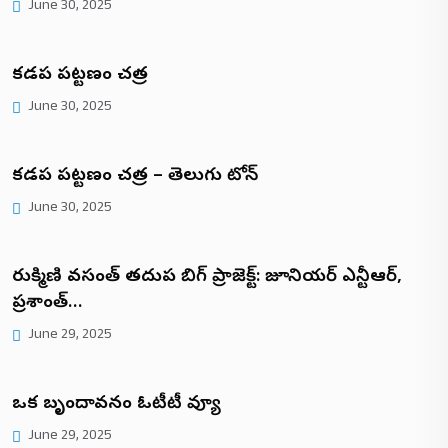
June 30, 2025
కడప పట్టణం చరిత్ర
June 30, 2025
కడప పట్టణం చరిత్ర – తెలుగు టోన్
June 30, 2025
రుక్మిణి వసంత్ తదుపరి బిగ్ ప్రాజెక్ట్: జూనియర్ ఎన్టీఆర్,
ప్రశాంత్…
June 29, 2025
ఒక బృందావనం ఓటీటీ రివ్యూ
June 29, 2025