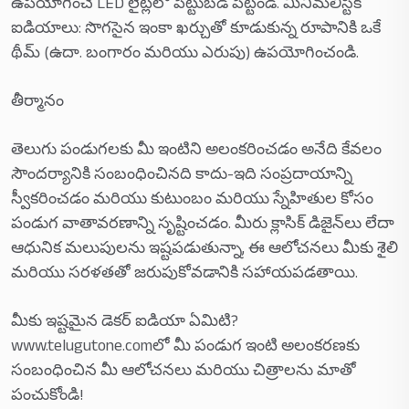
ఉపయోగించే LED లైట్లలో పెట్టుబడి పెట్టండి. మినిమలిస్టిక్
ఐడియాలు: సొగసైన ఇంకా ఖర్చుతో కూడుకున్న రూపానికి ఒకే
థీమ్ (ఉదా. బంగారం మరియు ఎరుపు) ఉపయోగించండి.
తీర్మానం
తెలుగు పండుగలకు మీ ఇంటిని అలంకరించడం అనేది కేవలం
సౌందర్యానికి సంబంధించినది కాదు-ఇది సంప్రదాయాన్ని
స్వీకరించడం మరియు కుటుంబం మరియు స్నేహితుల కోసం
పండుగ వాతావరణాన్ని సృష్టించడం. మీరు క్లాసిక్ డిజైన్‌లు లేదా
ఆధునిక మలుపులను ఇష్టపడుతున్నా, ఈ ఆలోచనలు మీకు శైలి
మరియు సరళతతో జరుపుకోవడానికి సహాయపడతాయి.
మీకు ఇష్టమైన డెకర్ ఐడియా ఏమిటి?
www.telugutone.comలో మీ పండుగ ఇంటి అలంకరణకు
సంబంధించిన మీ ఆలోచనలు మరియు చిత్రాలను మాతో
పంచుకోండి!