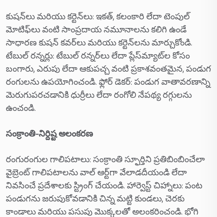
కుషన్‌లు మరియు కర్టెన్‌లు: ఇకత్, కలంకారి లేదా టెంపుల్
మోటిఫ్‌లు వంటి సాంప్రదాయ నమూనాలను కలిగి ఉండే
సాధారణ కుషన్ కవర్‌లు మరియు కర్టెన్‌లను మార్చుకోండి.
టేబుల్ రన్నర్లు: టేబుల్ రన్నర్‌లు లేదా ప్లేస్‌మ్యాట్‌ల కోసం
బంగారు, ఎరుపు లేదా ఆకుపచ్చ వంటి ప్రకాశవంతమైన, పండుగ
రంగులను ఉపయోగించండి. ఫ్లోర్ డెకర్: పండుగ వాతావరణాన్ని
మెరుగుపరచడానికి ధుర్రీలు లేదా రంగోలి నేపథ్య రగ్గులను
ఉంచండి.
సంక్రాంతి-నిర్దిష్ట అలంకరణ
రంగురంగుల గాలిపటాలు: సంక్రాంతి స్ఫూర్తిని ప్రతిబింబించేలా
వైబ్రెంట్ గాలిపటాలను వాల్ ఆర్ట్‌గా వేలాడదీయండి లేదా
నివసించే ప్రదేశాలకు స్ట్రింగ్ చేయండి. హార్వెస్ట్ చిహ్నాలు: పంట
పండుగను జరుపుకోవడానికి చిన్న మట్టి కుండలు, చెరకు
కాండాలు మరియు పసుపు మొక్కలతో అలంకరించండి. భోగి