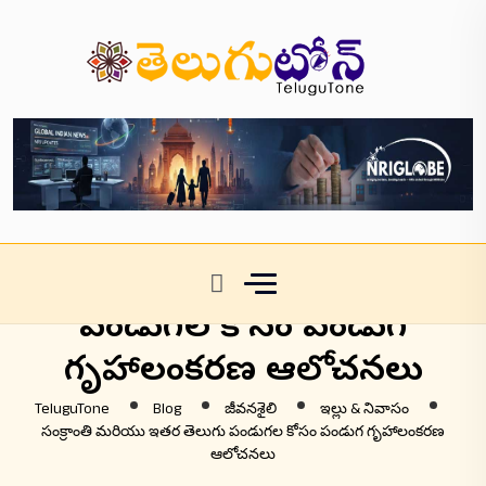
సంక్రాంతి మరియు ఇతర తెలుగు
పండుగల కోసం పండుగ
గృహాలంకరణ ఆలోచనలు
TeluguTone
Blog
జీవనశైలి
ఇల్లు & నివాసం
సంక్రాంతి మరియు ఇతర తెలుగు పండుగల కోసం పండుగ గృహాలంకరణ
ఆలోచనలు