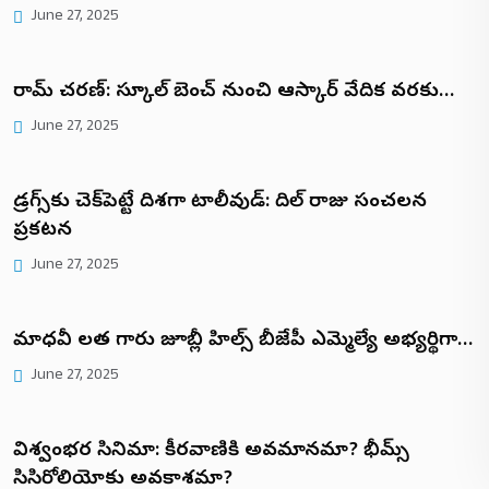
June 27, 2025
రామ్ చరణ్: స్కూల్ బెంచ్ నుంచి ఆస్కార్ వేదిక వరకు…
June 27, 2025
డ్రగ్స్‌కు చెక్‌పెట్టే దిశగా టాలీవుడ్: దిల్ రాజు సంచలన
ప్రకటన
June 27, 2025
మాధవీ లత గారు జూబ్లీ హిల్స్ బీజేపీ ఎమ్మెల్యే అభ్యర్థిగా…
June 27, 2025
విశ్వంభర సినిమా: కీరవాణికి అవమానమా? భీమ్స్
సిసిరోలియోకు అవకాశమా?