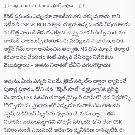
telugutone Latest news
,
క్రికెట్ వార్తలు
0
క్రికెట్ ప్రపంచం ఎప్పుడూ నాటకీయతకు తక్కువ కాదు, కానీ
ఇటీవలి CSK vs RCB మ్యాచ్ చుట్టూ ఉన్న సందడి విషయాలను
సరికొత్త స్థాయికి తీసుకువెళ్లింది. చెన్నై సూపర్ కింగ్స్ మరియు
రాయల్ ఛాలెంజర్స్ బెంగుళూరు మధ్య ఒక సాధారణ, అధిక-
ఆక్టేన్ గేమ్ లాగా అనిపించిన తర్వాత, MS ధోని మ్యాచ్ తర్వాత
కరచాలనం చేయడం కంటే ఎక్కువ చేసినట్లు నివేదికలు
వెలువడ్డాయి – అతను నిరాశతో టీవీని పగలగొట్టాడు!
అవును, మీరు విన్నది నిజమే. క్రికెట్ సర్కిల్‌ల ద్వారా వ్యాపించే
పుకార్ల ప్రకారం, ధోని తన “కెప్టెన్ కూల్” వ్యక్తిత్వానికి ప్రసిద్ధి
చెందాడు, CSK ఓటమి తర్వాత డ్రెస్సింగ్ రూమ్‌లో తన నిగ్రహాన్ని
కోల్పోయాడు. మైదానంలో ఎప్పుడూ కంపోజ్ చేసే లెజెండరీ
కెప్టెన్, టెలివిజన్ స్క్రీన్‌ను ధ్వంసం చేయడం ద్వారా తన
నిరాశను బయటపెట్టాడని సోర్సెస్ పేర్కొంది. ధోని లేదా CSK
శిబిరం నుండి ఎటువంటి అధికారిక ధృవీకరణ రానప్పటికీ, ఈ