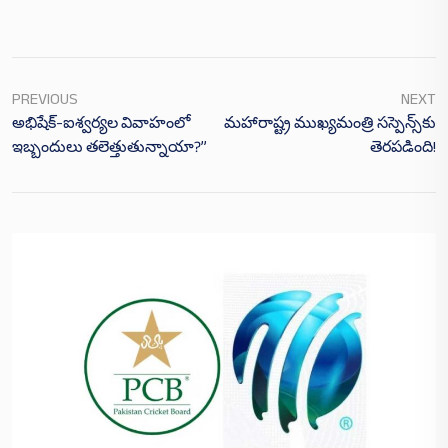
PREVIOUS
NEXT
అభిషేక్-ఐశ్వర్యల వివాహంలో
మహారాష్ట్ర ముఖ్యమంత్రి సస్పెన్స్‌కు
ఇబ్బందులు తలెత్తుతున్నాయా?”
తెరపడింది!