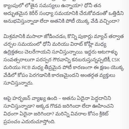
క్యాంపులో లోతైన సమస్యలు ఉన్నాయా? ధోనీ తన
అద్భుతమైన కెరీర్ సంధ్యా సమయానికి చేరుకోవడంతో ఒత్తిడిని
అనుభవిస్తున్నాడా లేదా అతనికి పోటీ యొక్క వేడి వచ్చిందా?
మిశ్రమానికి మసాలా జోడించడం, కొన్ని పుకార్లు మ్యాచ్ తర్వాత
చర్చల సమయంలో ధోనీ మరియు విరాట్ కోహ్లీ మధ్య
ఉద్రిక్తతలు చెలరేగాయని సూచిస్తున్నాయి. ఇద్దరు ఆటగాళ్ళు
సంవత్సరాలుగా పరస్పర గౌరవాన్ని కనబరుస్తున్నప్పటికీ, CSK
మరియు RCB మధ్య తీవ్రమైన పోటీ కారణంగా ఈ క్షణం యొక్క
వేడిలో కోపం పెరగడానికి కారణమైందని అంతర్గత వ్యక్తులు
సూచిస్తున్నారు.
ఆపై హర్భజన్ వ్యాఖ్య ఉంది – అతను ఏదైనా పెద్దదానిని
సూచిస్తున్నాడా? అక్కడ గొడవ జరిగిందా లేదా ఊహించని
విధంగా ఏదైనా జరిగిందా? మరిన్ని వివరాల కోసం క్రికెట్
ప్రపంచం ఎదురుచూస్తోంది.