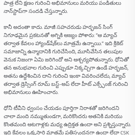
పాత్ర లేని క్షణం గురించి అభిమానులు మరియు పండితులు
నాన్‌స్టాప్‌గా సందడి చేస్తున్నారు.
కానీ అదంతా కాదు. మాజీ సహచరుడు హర్భజన్ సింగ్
నిగూఢమైన ప్రకటనతో అగ్నికి ఆజ్యం పోశారు: “ఆ మ్యాచ్
తర్వాత కేవలం హ్యాండ్‌షేక్‌లు మాత్రమే ఉన్నాయి.” ఇది క్రికెట్
సమాజాన్ని ఉన్మాదానికి గురిచేసింది, మూసివేసిన తలుపుల
వెనుక నిజంగా ఏమి జరిగిందో అని ఆశ్చర్యపోతున్నారు. ధోనితో
తన అనుభవాల గురించి ఎప్పుడూ నిక్కచ్చిగా ఉండే హర్భజన్,
అతను ఉద్దేశించిన దాని గురించి ఇంకా వివరించలేదు, మ్యాచ్
తర్వాత డ్రెస్సింగ్ రూమ్ బస్ట్-అప్ లేదా హీట్ ఎక్స్ఛేంజ్ గురించి
అభిమానులు ఊహించారు.
ధోనీ టీవీని ధ్వంసం చేయడం పూర్తిగా నిరాశతో జరిగిందని
చాలా మంది నమ్ముతుండగా, మరికొందరు అతనికి మరియు
కొంతమంది ఆటగాళ్లకు మధ్య ఉద్రిక్తత ఉందా అని ప్రశ్నిస్తున్నారు.
ఇది కేవలం ఒక్కసారి మాత్రమే ప్రతిస్పందనగా ఉందా లేదా CSK