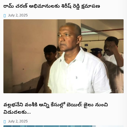
రామ్ చరణ్ అభిమానులకు శిరీష్ రెడ్డి క్షమాపణ
July 2, 2025
వల్లభనేని వంశీకి అన్ని కేసుల్లో బెయిల్: జైలు నుంచి
విడుదలకు…
July 2, 2025