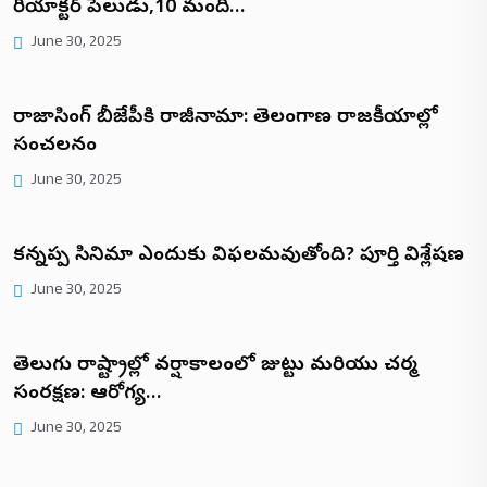
రియాక్టర్ పేలుడు,10 మంది…
June 30, 2025
రాజాసింగ్ బీజేపీకి రాజీనామా: తెలంగాణ రాజకీయాల్లో
సంచలనం
June 30, 2025
కన్నప్ప సినిమా ఎందుకు విఫలమవుతోంది? పూర్తి విశ్లేషణ
June 30, 2025
తెలుగు రాష్ట్రాల్లో వర్షాకాలంలో జుట్టు మరియు చర్మ
సంరక్షణ: ఆరోగ్య…
June 30, 2025