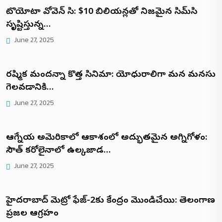
టొయోటా వోవెన్ సిటీ: $10 బిలియన్లతో నిజమైన సిమ్‌సిటీ
సృష్టిస్తున్న…
June 27, 2025
రష్మిక మందన్నా కొత్త సినిమా: యోధురాలిగా మన మనసు
గెలవడానికి…
June 27, 2025
ఆగ్నేయ అమెరికాలో ఆకాశంలో అద్భుతమైన అగ్నిగోళం:
సౌత్ కరోలైనాలో ఉల్కజాడ…
June 27, 2025
హైదరాబాద్ మెట్రో ఫేజ్-2కు కేంద్రం మొండిచేయి: తెలంగాణ
ప్రజల ఆగ్రహం