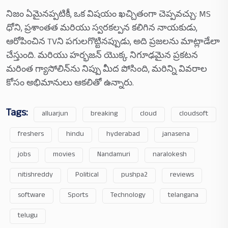
నిజం ఏమైనప్పటికీ, ఒక విషయం ఖచ్చితంగా చెప్పవచ్చు: MS
ధోని, ప్రశాంతత మరియు స్వరకల్పన కలిగిన నాయకుడు,
ఆరోపించిన TVని పగులగొట్టినప్పుడు, అది ప్రజలను మాట్లాడేలా
చేస్తుంది. మరియు హర్భజన్ యొక్క నిగూఢమైన ప్రకటన
మరింత గ్యాసోలిన్‌ను నిప్పు మీద పోసింది, మరిన్ని వివరాల
కోసం అభిమానులు ఆకలితో ఉన్నారు.
Tags:
alluarjun
breaking
cloud
cloudsoft
freshers
hindu
hyderabad
janasena
jobs
movies
Nandamuri
naralokesh
nitishreddy
Political
pushpa2
reviews
software
Sports
Technology
telangana
telugu