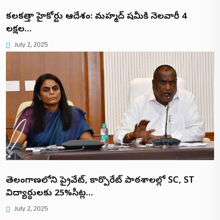
కలకత్తా హైకోర్టు ఆదేశం: మహ్మద్ షమీకి నెలవారీ ₹4
లక్షల…
July 2, 2025
తెలంగాణలోని ప్రైవేట్, కార్పొరేట్ పాఠశాలల్లో SC, ST
విద్యార్థులకు 25%సీట్ల…
July 2, 2025