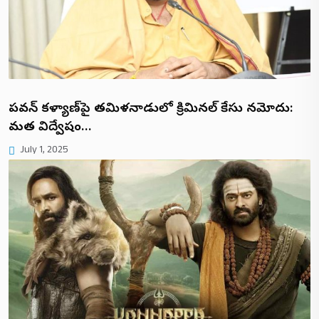
పవన్ కళ్యాణ్‌పై తమిళనాడులో క్రిమినల్ కేసు నమోదు:
మత విద్వేషం…
July 1, 2025