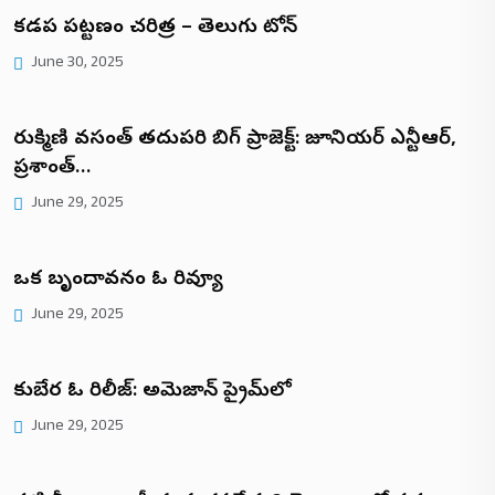
కడప పట్టణం చరిత్ర – తెలుగు టోన్
June 30, 2025
రుక్మిణి వసంత్ తదుపరి బిగ్ ప్రాజెక్ట్: జూనియర్ ఎన్టీఆర్,
ప్రశాంత్…
June 29, 2025
ఒక బృందావనం ఓటీటీ రివ్యూ
June 29, 2025
కుబేర ఓటీటీ రిలీజ్: అమెజాన్ ప్రైమ్‌లో
June 29, 2025