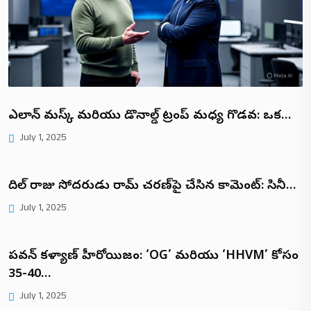
ఎలాన్ మస్క్ మరియు డొనాల్డ్ ట్రంప్ మధ్య గొడవ: ఒక…
July 1, 2025
దిల్ రాజు సోదరుడు రామ్ చరణ్‌పై చేసిన కామెంట్: సినీ…
July 1, 2025
పవన్ కళ్యాణ్ హీరోయిజం: ‘OG’ మరియు ‘HHVM’ కోసం
35-40…
July 1, 2025