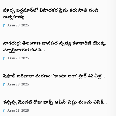
పూర్బ బర్ధమాన్‌లో విషాదకర ప్రేమ కథ: సాతి నంది
ఆత్మహత్య
June 28, 2025
నాగదుర్గ: తెలంగాణ జానపద నృత్య కళాకారిణి యొక్క
స్ఫూర్తిదాయక జీవన…
June 28, 2025
షెఫాలీ జరివాలా మరణం: ‘కాంటా లగా’ స్టార్ 42 ఏళ్ల…
June 28, 2025
కన్నప్ప మొదటి రోజు బాక్స్ ఆఫీస్: విష్ణు మంచు ఎపిక్…
June 28, 2025