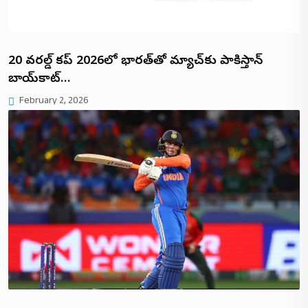
టీ20 వరల్డ్ కప్ 2026లో భారత్‌తో మ్యాచ్‌కు పాకిస్తాన్
బాయ్‌కాట్…
February 2, 2026