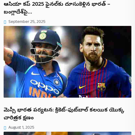
ఆసియా కప్ 2025 ఫైనల్‌కు దూసుకెళ్లిన భారత్ –
బంగ్లాదేశ్‌పై…
September 25, 2025
మెస్సీ భారత పర్యటన: క్రికెట్-ఫుట్‌బాల్ కలయిక యొక్క
చారిత్రక క్షణం
August 1, 2025