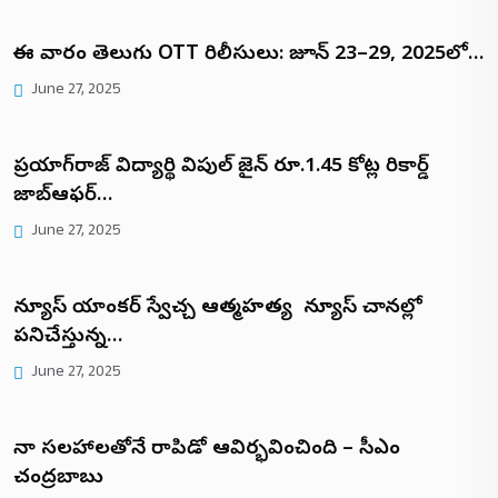
ఈ వారం తెలుగు OTT రిలీసులు: జూన్ 23–29, 2025లో…
June 27, 2025
ప్రయాగ్‌రాజ్ విద్యార్థి విపుల్ జైన్ రూ.1.45 కోట్ల రికార్డ్
జాబ్ఆఫర్…
June 27, 2025
న్యూస్ యాంకర్ స్వేచ్చ ఆత్మహత్య టీ న్యూస్ చానల్లో
పనిచేస్తున్న…
June 27, 2025
నా సలహాలతోనే రాపిడో ఆవిర్భవించింది – సీఎం
చంద్రబాబు