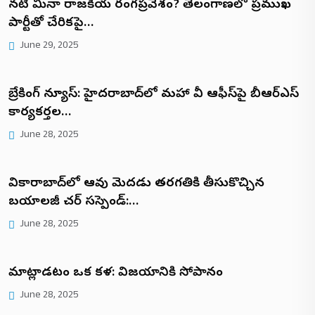
నటి మీనా రాజకీయ రంగప్రవేశం? తెలంగాణలో ప్రముఖ
పార్టీతో చేరికపై…
June 29, 2025
బ్రేకింగ్ న్యూస్: హైదరాబాద్‌లో మహా టీవీ ఆఫీస్‌పై బీఆర్ఎస్
కార్యకర్తల…
June 28, 2025
వికారాబాద్‌లో ఆవు మెదడు తరగతికి తీసుకొచ్చిన
బయాలజీ టీచర్ సస్పెండ్:…
June 28, 2025
మాట్లాడటం ఒక కళ: విజయానికి సోపానం
June 28, 2025