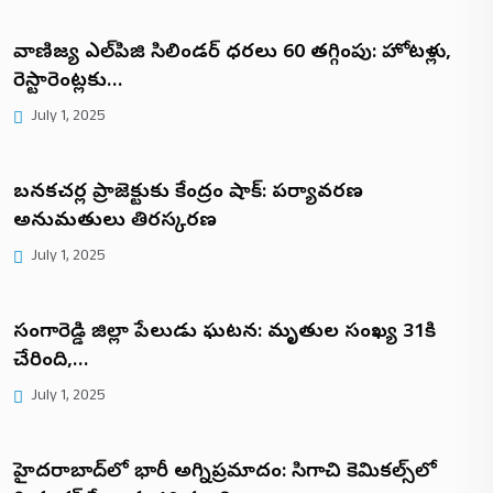
వాణిజ్య ఎల్‌పిజి సిలిండర్ ధరలు ₹60 తగ్గింపు: హోటళ్లు,
రెస్టారెంట్లకు…
July 1, 2025
బనకచర్ల ప్రాజెక్టుకు కేంద్రం షాక్: పర్యావరణ
అనుమతులు తిరస్కరణ
July 1, 2025
సంగారెడ్డి జిల్లా పేలుడు ఘటన: మృతుల సంఖ్య 31కి
చేరింది,…
July 1, 2025
హైదరాబాద్‌లో భారీ అగ్నిప్రమాదం: సిగాచి కెమికల్స్‌లో