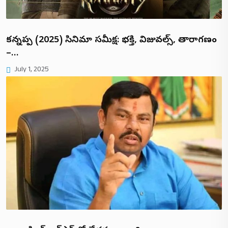
కన్నప్ప (2025) సినిమా సమీక్ష: భక్తి, విజువల్స్, తారాగణం
–…
July 1, 2025