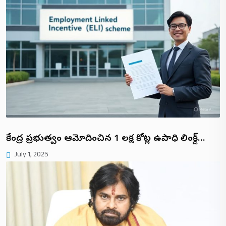
కేంద్ర ప్రభుత్వం ఆమోదించిన ₹1 లక్ష కోట్ల ఉపాధి లింక్డ్…
July 1, 2025