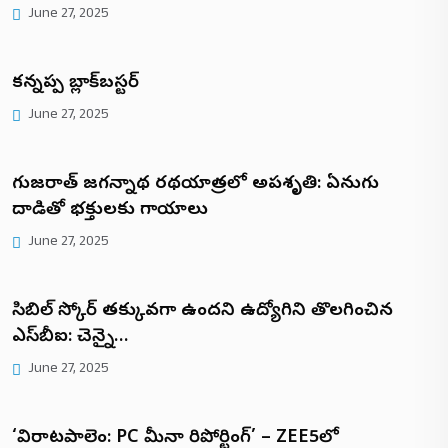
June 27, 2025
కన్నప్ప బ్లాక్‌బస్టర్
June 27, 2025
గుజరాత్ జగన్నాథ రథయాత్రలో అపశృతి: ఏనుగు
దాడితో భక్తులకు గాయాలు
June 27, 2025
సిబిల్ స్కోర్ తక్కువగా ఉందని ఉద్యోగిని తొలగించిన
ఎస్‌బీఐ: చెన్నై…
June 27, 2025
‘విరాటపాలెం: PC మీనా రిపోర్టింగ్’ – ZEE5లో