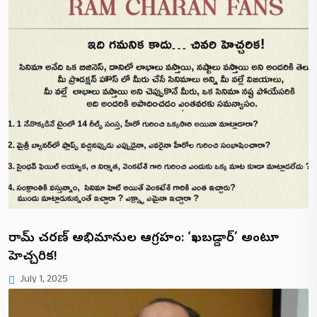
రామ్ చరణ్ అభిమానుల ఆగ్రహం: ‘ఖబడ్దార్’ అంటూ
హెచ్చరిక!
July 1, 2025