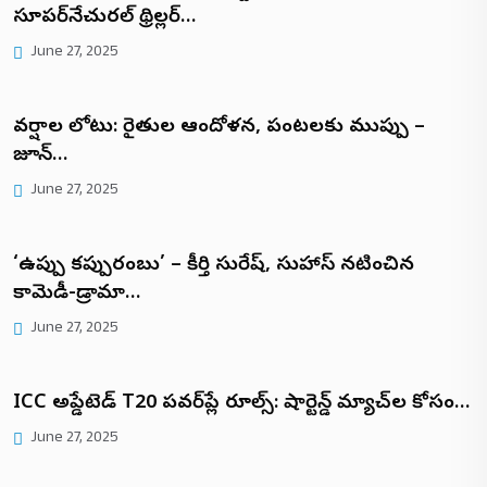
సూపర్‌నేచురల్ థ్రిల్లర్…
June 27, 2025
వర్షాల లోటు: రైతుల ఆందోళన, పంటలకు ముప్పు –
జూన్…
June 27, 2025
‘ఉప్పు కప్పురంబు’ – కీర్తి సురేష్, సుహాస్ నటించిన
కామెడీ-డ్రామా…
June 27, 2025
ICC అప్డేటెడ్ T20 పవర్‌ప్లే రూల్స్: షార్టెన్డ్ మ్యాచ్‌ల కోసం…
June 27, 2025