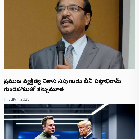
ప్రముఖ వ్యక్తిత్వ వికాస నిపుణుడు బీవీ పట్టాభిరామ్
గుండెపోటుతో కన్నుమూత
July 1, 2025