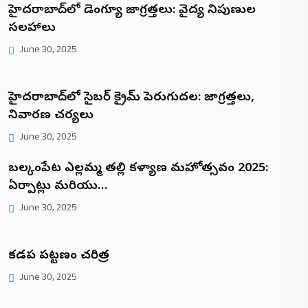
హైదరాబాద్‌లో డెంగ్యూ జాగ్రత్తలు: వైద్య నిపుణుల
సలహాలు
June 30, 2025
హైదరాబాద్‌లో సైబర్ క్రైమ్ పెరుగుదల: జాగ్రత్తలు,
నివారణ చర్యలు
June 30, 2025
బల్కంపేట ఎల్లమ్మ తల్లి కళ్యాణ మహోత్సవం 2025:
ఏర్పాట్లు మరియు…
June 30, 2025
కడప పట్టణం చరిత్ర
June 30, 2025