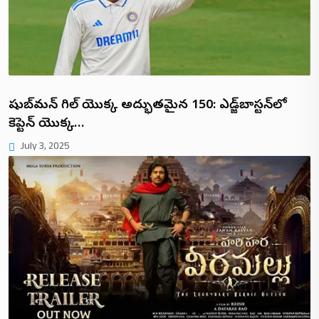
షుబ్‌మన్ గిల్ యొక్క అద్భుతమైన 150: ఎడ్జ్‌బాస్టన్‌లో
కెప్టెన్ యొక్క…
July 3, 2025