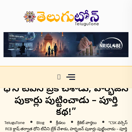
“CSK వర్సెస్ RCB క్లాష్ తర్వాత
ధోని టీవీని బ్రేక్ చేశాడు, హర్భజన్
పుకార్లు పుట్టించాడు – పూర్తి
కథ!”
TeluguTone
Blog
క్రీడలు
క్రికెట్ వార్తలు
“CSK వర్సెస్
RCB క్లాష్ తర్వాత ధోని టీవీని బ్రేక్ చేశాడు, హర్భజన్ పుకార్లు పుట్టించాడు – పూర్తి