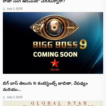
రాజా సింగ్ టీఆర్ఎస్‌లో చేరనున్నారా?
July 1, 2025
బిగ్ బాస్ తెలుగు 9: కంటెస్టెంట్స్ జాబితా, నేపథ్యం
మరియు…
July 1, 2025