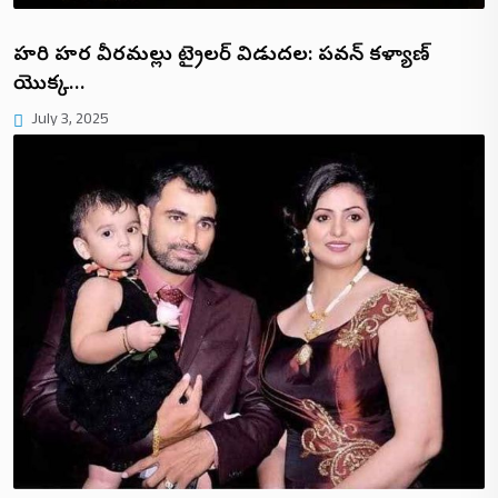
హరి హర వీరమల్లు ట్రైలర్ విడుదల: పవన్ కళ్యాణ్
యొక్క…
July 3, 2025