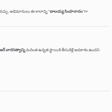
చవచ్చు. అభిమానులు ఈ కాలాన్ని “
బాలయ్య సింహనాదం
“గా
ీఆర్ వారసత్వాన్ని
మరింత ఉన్నత స్థాయికి తీసుకెళ్లే అవకాశం ఉందని