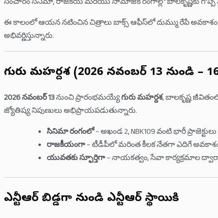
సంచారం సినిమా, రాజకీయ మరియు సామాజిక రంగాల్లో బాలకృష్ణకు గొప్ప వ
ఈ కాలంలో ఆయ‌న న‌టించిన చిత్రాలు బాక్స్ ఆఫీస్‌లో దుమ్ము రేపే అవకా
అభివర్ణిస్తున్నారు.
గురు మహర్దశ (2026 నవంబర్ 13 నుండి – 1
2026 నవంబర్ 13
నుంచి ప్రారంభమయ్యే
గురు మహర్దశ
, బాలకృష్ణ జీవిత
జ్యోతిష్య నిపుణులు అభిప్రాయపడుతున్నారు.
సినిమా రంగంలో
– అఖండ 2, NBK109 వంటి భారీ ప్రాజెక్
రాజకీయంగా
– టీడీపీలో మరింత కీలక నేతగా ఎదిగే అవకాశ
యువతకు స్ఫూర్తిగా
– నాయకత్వం, సేవా కార్యక్రమాల ద్వార
ఎన్టీఆర్ బిడ్డగా నుండి ఎన్టీఆర్ స్థాయికి