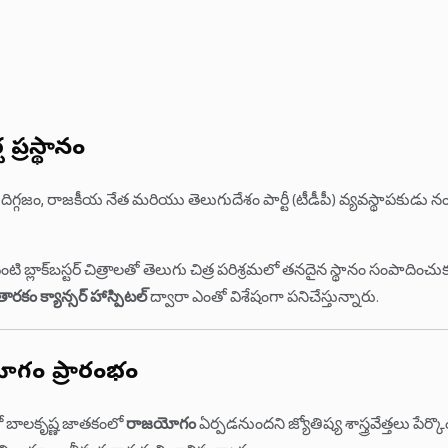
 ప్రస్థానం
 దిగ్గజం, రాజకీయ నేత మరియు తెలుగుదేశం పార్టీ (టీడీపీ) వ్యవస్థాపకుడ
టి బ్లాక్‌బస్టర్ చిత్రాలతో తెలుగు చిత్ర పరిశ్రమలో తనదైన స్థానం సంపాదిం
రకం క్యాన్సర్ హాస్పిటల్
ద్వారా ఎంతో విశేషంగా పనిచేస్తున్నారు.
ోగం ప్రారంభం
లో బాలకృష్ణ జాతకంలో
రాజయోగం
ఏర్పడనుందని జ్యోతిష్య శాస్త్రవేత్తలు ప