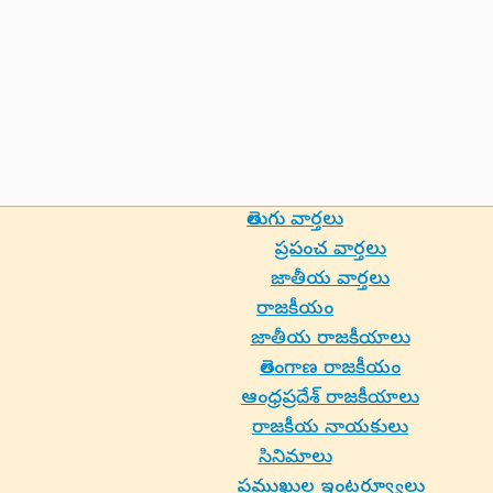
తెలుగు వార్తలు
ప్రపంచ వార్తలు
జాతీయ వార్తలు
రాజకీయం
జాతీయ రాజకీయాలు
తెలంగాణ రాజకీయం
ఆంధ్రప్రదేశ్ రాజకీయాలు
రాజకీయ నాయకులు
సినిమాలు
ప్రముఖుల ఇంటర్వ్యూలు