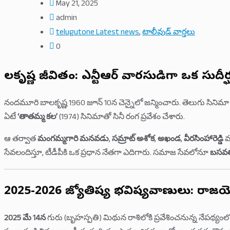
May 21, 2025
admin
telugutone Latest news
,
టాలీవుడ్ వార్తలు
0
బాలకృష్ణ జీవితం: ఎన్టీఆర్ వారసుడిగా ఒక సుదీర్ఘ
నందమూరి బాలకృష్ణ 1960 జూన్ 10న చెన్నైలో జన్మించారు. తెలుగు సినిమా
ఏటే
‘తాతమ్మ కల’
(1974) సినిమాతో సినీ రంగ ప్రవేశం చేశారు.
ఆ తర్వాత
మంగమ్మగారి మనవడు
,
సమ్రాట్ అశోక
,
అఖండ
,
వీరసింహారెడ్డి
వం
సేవలందిస్తూ, టీడీపీకి ఒక ప్రధాన నేతగా ఎదిగారు. సమాజ సేవలోనూ
బసవతా
2025-2026 జ్యోతిష్య భవిష్యవాణులు: రాజయ
2025 మే 14న
గురు (బృహస్పతి) మిథున రాశిలోకి ప్రవేశించనున్న నేపథ్యం