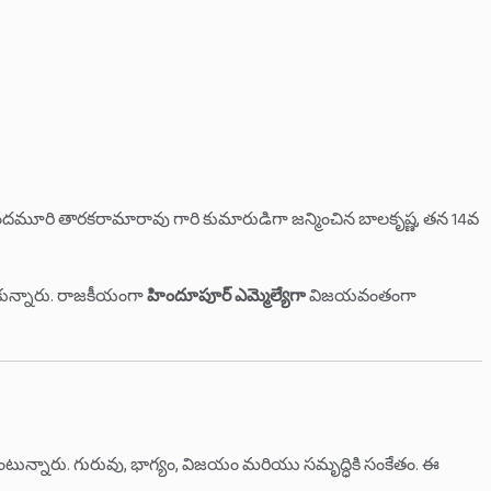
ు నందమూరి తారకరామారావు గారి కుమారుడిగా జన్మించిన బాలకృష్ణ, తన 14వ
చుకున్నారు. రాజకీయంగా
హిందూపూర్ ఎమ్మెల్యేగా
విజయవంతంగా
ేర్కొంటున్నారు. గురువు, భాగ్యం, విజయం మరియు సమృద్ధికి సంకేతం. ఈ