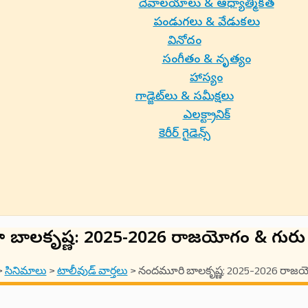
దేవాలయాలు & ఆధ్యాత్మికత
పండుగలు & వేడుకలు
వినోదం
సంగీతం & నృత్యం
హాస్యం
గాడ్జెట్‌లు & సమీక్షలు
ఎలక్ట్రానిక్
కెరీర్ గైడెన్స్
 బాలకృష్ణ: 2025-2026 రాజయోగం & గుర
>
సినిమాలు
>
టాలీవుడ్ వార్తలు
>
నందమూరి బాలకృష్ణ: 2025-2026 రాజయ