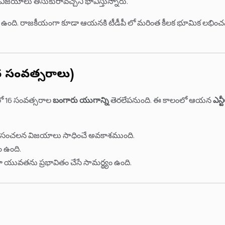
ిజయాలు తీసుకురావచ్చని భావిస్తున్నారు.
శం ఉంది. రాజ‌కీయంగా కూడా ఆయ‌న‌కి టీడీపీ లో మరింత కీల‌క భూమిక లభిం
6 సంవత్సరాలు)
ంలో 16 సంవత్సరాల
బంగారు యుగాన్ని
తెరలేపనుంది. ఈ కాలంలో ఆయన
ఎన్ట
టులు సంచలన విజయాలు సాధించే అవకాశముంది.
ం ఉంది.
ా యువతను ప్రభావితం చేసే సామర్థ్యం ఉంది.