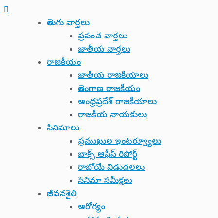
తెలుగు వార్తలు
ప్రపంచ వార్తలు
జాతీయ వార్తలు
రాజకీయం
జాతీయ రాజకీయాలు
తెలంగాణ రాజకీయం
ఆంధ్రప్రదేశ్ రాజకీయాలు
రాజకీయ నాయకులు
సినిమాలు
ప్రముఖుల ఇంటర్వ్యూలు
బాక్స్ ఆఫీస్ రిపోర్ట్
రాబోయే విడుదలలు
సినిమా సమీక్షలు
జీవనశైలి
ఆరోగ్యం