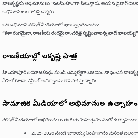
బాలకృష్ణను అభిమానులు “నటసింహం”గా పిలుస్తారు. ఆయన డైలాగ్ డెలివరీ, స్
అభిమానులు భావిస్తున్నారు.
ఒక అభిమాని సోషల్ మీడియాలో ఇలా స్పందించాడు:
“కళా రంగమైనా, రాజకీయ రంగమైనా, చరిత్ర సృష్టించాలన్న వాడే బాలయ్య!”
రాజకీయాల్లో బాలకృష్ణ పాత్ర
హిందూపూర్ నియోజకవర్గం నుండి ఎమ్మెల్యేగా విజయం సాధించిన బాలకృష్
సేవలో కూడా ఎన్టీఆర్ ఆదర్శాలను కొనసాగిస్తున్నారు.
సామాజిక మీడియాలో అభిమానుల ఉత్సాహం
సోషల్ మీడియాలో అభిమానులు ఈ గురు మహర్దశను ఎంతో ఉత్సాహంగా చర్చ
“2025-2026 నుండి బాలయ్య సింహనాదం మరింత బలంగా విన