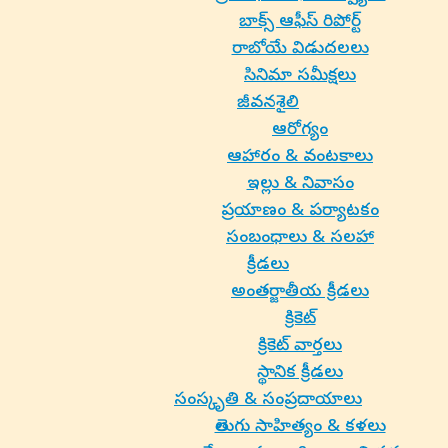
బాక్స్ ఆఫీస్ రిపోర్ట్
రాబోయే విడుదలలు
సినిమా సమీక్షలు
జీవనశైలి
ఆరోగ్యం
ఆహారం & వంటకాలు
ఇల్లు & నివాసం
ప్రయాణం & పర్యాటకం
సంబంధాలు & సలహా
క్రీడలు
అంతర్జాతీయ క్రీడలు
క్రికెట్
క్రికెట్ వార్తలు
స్థానిక క్రీడలు
సంస్కృతి & సంప్రదాయాలు
తెలుగు సాహిత్యం & కళలు