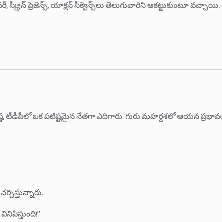
క్రీన్ ప్రెజెన్స్, యాక్షన్ సీక్వెన్స్‌లు తెలుగువారిని ఆకట్టుకుంటూ వచ్చ
ణ, టీడీపీలో ఒక పటిష్టమైన నేతగా ఎదిగారు. గురు మహర్దశలో ఆయన ప్రభావ
ిస్తున్నారు.
ిపిస్తుంది!”