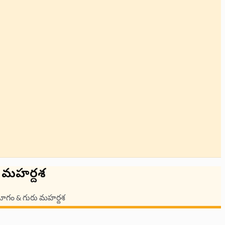
ు మహర్దశ
ోగం & గురు మహర్దశ