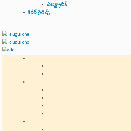
ఎలక్ట్రానిక్
కెరీర్ గైడెన్స్