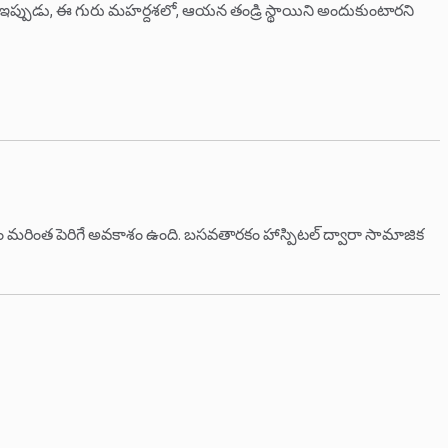
ాయి. ఇప్పుడు, ఈ గురు మహర్దశలో, ఆయ‌న తండ్రి స్థాయిని అందుకుంటారని
ం మరింత పెరిగే అవకాశం ఉంది. బసవతారకం హాస్పిటల్ ద్వారా సామాజిక