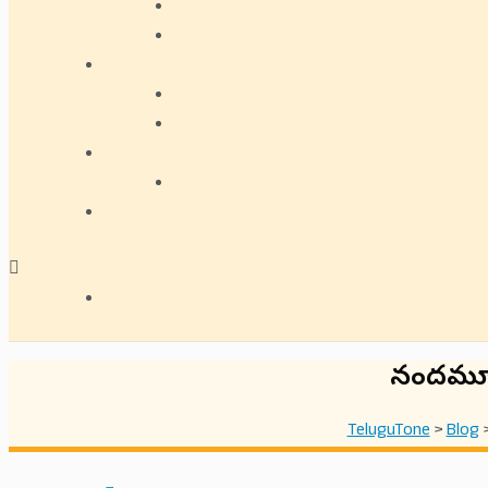
నందమూరి
TeluguTone
>
Blog