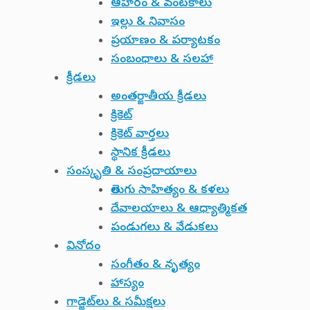
ఆహారం & వంటకాలు
ఇల్లు & నివాసం
ప్రయాణం & పర్యాటకం
సంబంధాలు & సలహా
క్రీడలు
అంతర్జాతీయ క్రీడలు
క్రికెట్
క్రికెట్ వార్తలు
స్థానిక క్రీడలు
సంస్కృతి & సంప్రదాయాలు
తెలుగు సాహిత్యం & కళలు
దేవాలయాలు & ఆధ్యాత్మికత
పండుగలు & వేడుకలు
వినోదం
సంగీతం & నృత్యం
హాస్యం
గాడ్జెట్‌లు & సమీక్షలు