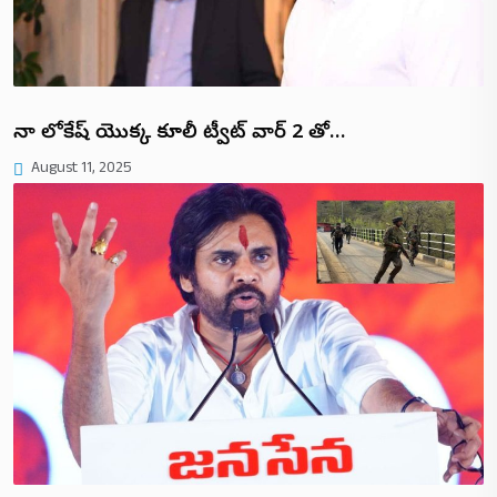
నారా లోకేష్ యొక్క కూలీ ట్వీట్ వార్ 2 తో…
August 11, 2025