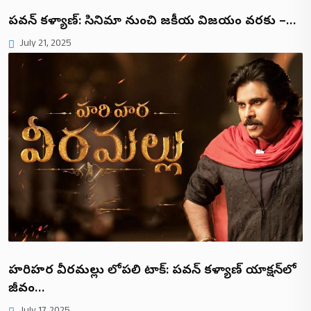
పవన్ కళ్యాణ్: సినిమా నుంచి రాజకీయ విజయం వరకు –…
July 21, 2025
హరిహర వీరమల్లు లోపలి టాక్: పవన్ కళ్యాణ్ యాక్షన్‌లో
జీవం…