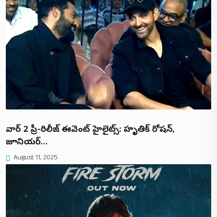
వార్ 2 ప్రీ-రిలీజ్ ఈవెంట్ హైలైట్స్: హృతిక్ రోషన్,
జూనియర్…
August 11, 2025