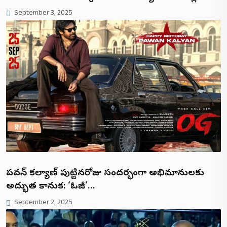
September 3, 2025
పవన్ కల్యాణ్ పుట్టినరోజు సందర్భంగా అభిమానులకు
అద్భుత కానుక: ‘ఓజీ’…
September 2, 2025