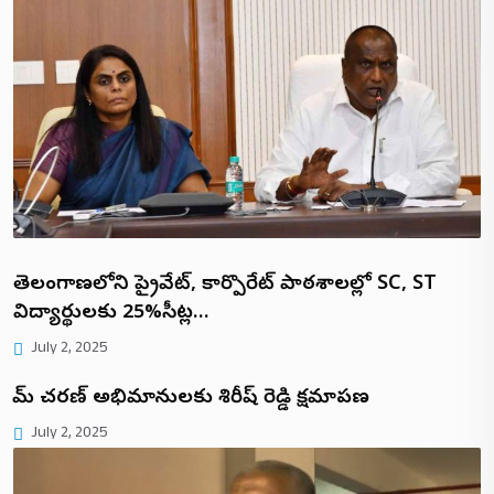
తెలంగాణలోని ప్రైవేట్, కార్పొరేట్ పాఠశాలల్లో SC, ST
విద్యార్థులకు 25%సీట్ల…
July 2, 2025
రామ్ చరణ్ అభిమానులకు శిరీష్ రెడ్డి క్షమాపణ
July 2, 2025