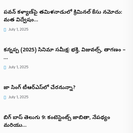
పవన్ కళ్యాణ్‌పై తమిళనాడులో క్రిమినల్ కేసు నమోదు:
మత విద్వేషం…
July 1, 2025
కన్నప్ప (2025) సినిమా సమీక్ష: భక్తి, విజువల్స్, తారాగణం –
…
July 1, 2025
రాజా సింగ్ టీఆర్ఎస్‌లో చేరనున్నారా?
July 1, 2025
బిగ్ బాస్ తెలుగు 9: కంటెస్టెంట్స్ జాబితా, నేపథ్యం
మరియు…