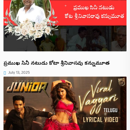
ప్రముఖ సినీ నటుడు కోటా శ్రీనివాసరావు కన్నుమూత
July 13, 2025