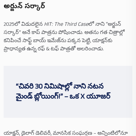
అర్జున్ సర్కార్
2025లో విడుదలైన
HIT: The Third Case
లో నాని “అర్జున్
సర్కార్” అనే కాప్ పాత్రను పోషించాడు. అతను గత చిత్రాల్లో
కనిపించే సాఫ్ట్ బాయ్ ఇమేజ్‌ను పక్కన పెట్టి, యాక్షన్‌కు
ప్రాధాన్యత ఉన్న రఫ్ & టఫ్ పాత్రతో అలరించాడు.
“చివరి 30 నిమిషాల్లో నాని నటన
మైండ్ బ్లోయింగ్!” – ఒక X యూజర్
యాక్షన్, డైలాగ్ డెలివరీ, మానసిక సంఘర్షణ – అన్నింటిలోనూ