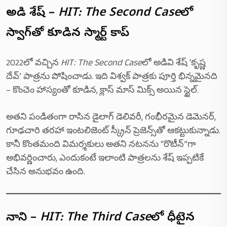
అడివి శేష్ –
HIT: The Second Case
లో
స్వాగ్‌తో కూడిన స్మార్ట్ కాప్
2022లో వచ్చిన
HIT: The Second Case
లో అడివి శేష్ ‘కృష్ణ
దేవ్’ పాత్రను పోషించాడు. ఇది విశ్వక్ పాత్రకు పూర్తి భిన్నమైనది
– కొంచెం హాస్యంతో కూడిన, క్లాస్ మాస్ మిక్స్ అయిన స్టైల్.
అతని పండితంగా రాసిన డైలాగ్ డెలివరీ, గంభీరమైన డెమెనర్,
గూఢచారి తరహా ఇంటలిజెంట్ స్క్రీన్ ప్రెజెన్స్‌తో ఆకట్టుకున్నాడు.
కానీ కొంతమంది విమర్శకులు అతని నటనను “రొటీన్”గా
అభివర్ణించారు, ఎందుకంటే ఇలాంటి పాత్రలను శేష్ ఇప్పటికే
చేసిన అనుభవం ఉంది.
నాని –
HIT: The Third Case
లో ధీటైన