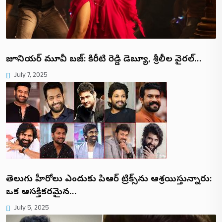
జూనియర్ మూవీ బజ్: కిరీటి రెడ్డి డెబ్యూ, శ్రీలీల వైరల్…
July 7, 2025
తెలుగు హీరోలు ఎందుకు పిఆర్ ట్రిక్స్‌ను ఆశ్రయిస్తున్నారు:
ఒక ఆసక్తికరమైన…
July 5, 2025