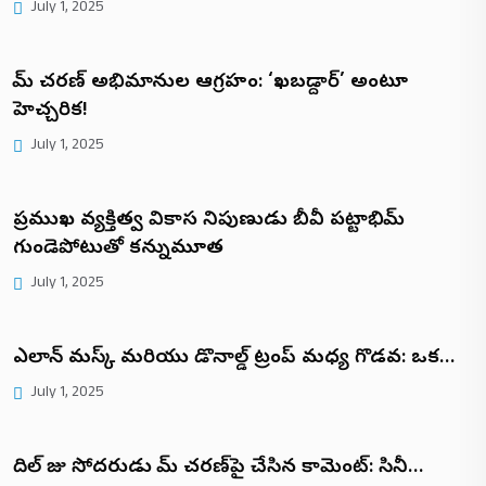
July 1, 2025
రామ్ చరణ్ అభిమానుల ఆగ్రహం: ‘ఖబడ్దార్’ అంటూ
హెచ్చరిక!
July 1, 2025
ప్రముఖ వ్యక్తిత్వ వికాస నిపుణుడు బీవీ పట్టాభిరామ్
గుండెపోటుతో కన్నుమూత
July 1, 2025
ఎలాన్ మస్క్ మరియు డొనాల్డ్ ట్రంప్ మధ్య గొడవ: ఒక…
July 1, 2025
దిల్ రాజు సోదరుడు రామ్ చరణ్‌పై చేసిన కామెంట్: సినీ…