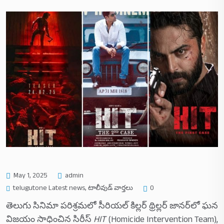
May 1, 2025
admin
telugutone Latest news
,
టాలీవుడ్ వార్తలు
0
తెలుగు సినిమా పరిశ్రమలో సీరియల్ కిల్లర్ థ్రిల్లర్ జానర్‌లో ఘన
విజయం సాధించిన సిరీస్‌
HIT
(Homicide Intervention Team),