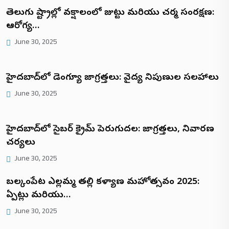
తెలుగు రాష్ట్రాల్లో వర్షాకాలంలో జుట్టు మరియు చర్మ సంరక్షణ:
ఆరోగ్య…
June 30, 2025
హైదరాబాద్‌లో డెంగ్యూ జాగ్రత్తలు: వైద్య నిపుణుల సలహాలు
June 30, 2025
హైదరాబాద్‌లో సైబర్ క్రైమ్ పెరుగుదల: జాగ్రత్తలు, నివారణ
చర్యలు
June 30, 2025
బల్కంపేట ఎల్లమ్మ తల్లి కళ్యాణ మహోత్సవం 2025:
ఏర్పాట్లు మరియు…
June 30, 2025