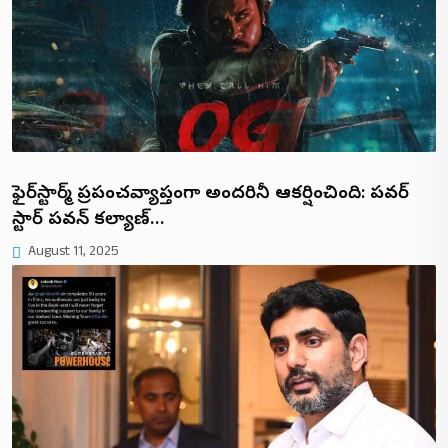
ఫైర్‌స్టార్మ్ ప్రపంచవ్యాప్తంగా అందరినీ ఆకర్షించింది: పవర్
స్టార్ పవన్ కల్యాణ్…
August 11, 2025