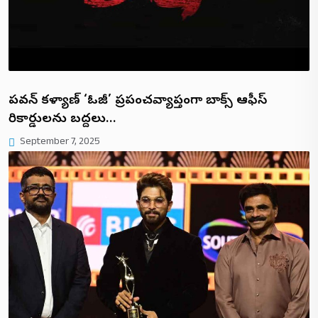
పవన్ కళ్యాణ్ ‘ఓజీ’ ప్రపంచవ్యాప్తంగా బాక్స్ ఆఫీస్
రికార్డులను బద్దలు…
September 7, 2025