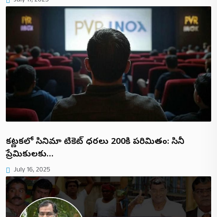
July 17, 2025
కర్ణాటకలో సినిమా టికెట్ ధరలు ₹200కి పరిమితం: సినీ
ప్రేమికులకు…
July 16, 2025