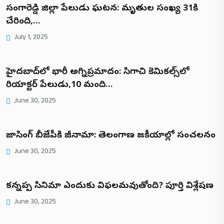
సంగారెడ్డి జిల్లా పేలుడు ఘటన: మృతుల సంఖ్య 31కి
చేరింది,…
July 1, 2025
హైదరాబాద్‌లో భారీ అగ్నిప్రమాదం: సిగాచి కెమికల్స్‌లో
రియాక్టర్ పేలుడు,10 మంది…
June 30, 2025
రాజాసింగ్ బీజేపీకి రాజీనామా: తెలంగాణ రాజకీయాల్లో సంచలనం
June 30, 2025
కన్నప్ప సినిమా ఎందుకు విఫలమవుతోంది? పూర్తి విశ్లేషణ
June 30, 2025