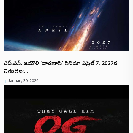
ఎస్.ఎస్. రాజమౌళి ‘వారణాసి’ సినిమా ఏప్రిల్ 7, 2027న
విడుదల:…
January 30, 2026