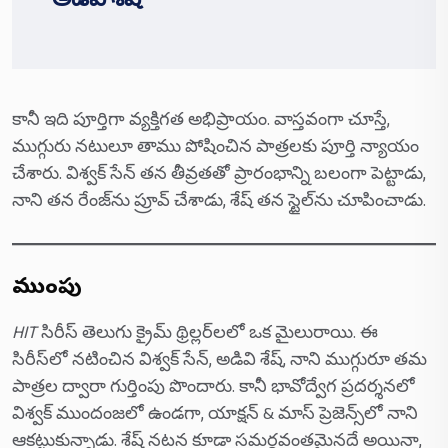
అడివి శేష్”
కానీ ఇది పూర్తిగా వ్యక్తిగత అభిప్రాయం. వాస్తవంగా చూస్తే,
ముగ్గురు నటులూ తాము పోషించిన పాత్రల‌కు పూర్తి న్యాయం
చేశారు. విశ్వక్ సేన్ త‌న తీవ్రత‌తో ప్రారంభాన్ని బలంగా పెట్టాడు,
నాని తన రేంజ్‌ను ప్రూవ్ చేశాడు, శేష్ తన స్టైల్‌ను చూపించాడు.
ముగింపు
HIT
సిరీస్ తెలుగు క్రైమ్ థ్రిల్లర్‌లలో ఒక మైలురాయి. ఈ
సిరీస్‌లో నటించిన విశ్వక్ సేన్, అడివి శేష్, నాని ముగ్గురూ తమ
పాత్రల ద్వారా గుర్తింపు పొందారు. కానీ భావోద్వేగ ప్రదర్శనలో
విశ్వక్ ముందంజలో ఉండగా, యాక్షన్ & మాస్ ప్రెజెన్స్‌లో నాని
ఆకట్టుకున్నాడు. శేష్ నటన కూడా సమర్థవంతమైనదే అయినా,