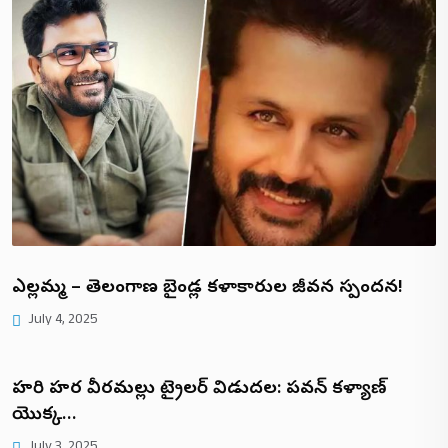
ఎల్లమ్మ – తెలంగాణ బైండ్ల కళాకారుల జీవన స్పందన!
July 4, 2025
హరి హర వీరమల్లు ట్రైలర్ విడుదల: పవన్ కళ్యాణ్
యొక్క…