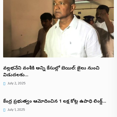
వల్లభనేని వంశీకి అన్ని కేసుల్లో బెయిల్: జైలు నుంచి
విడుదలకు…
July 2, 2025
కేంద్ర ప్రభుత్వం ఆమోదించిన ₹1 లక్ష కోట్ల ఉపాధి లింక్డ్…
July 1, 2025