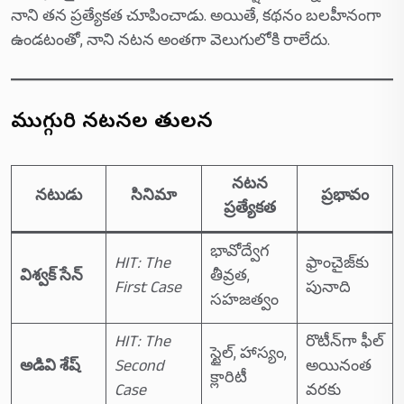
నాని తన ప్రత్యేకత చూపించాడు. అయితే, కథనం బలహీనంగా
ఉండటంతో, నాని నటన అంతగా వెలుగులోకి రాలేదు.
ముగ్గురి నటనల తులన
నటన
నటుడు
సినిమా
ప్రభావం
ప్రత్యేకత
భావోద్వేగ
HIT: The
ఫ్రాంచైజ్‌కు
విశ్వక్ సేన్
తీవ్రత,
First Case
పునాది
సహజత్వం
HIT: The
రొటీన్‌గా ఫీల్
స్టైల్, హాస్యం,
అడివి శేష్
Second
అయినంత
క్లారిటీ
Case
వరకు