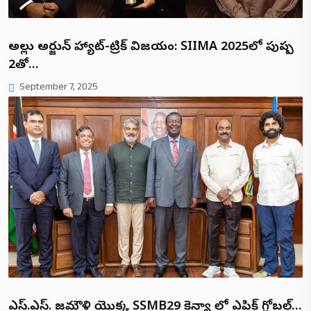
అల్లు అర్జున్ హ్యాట్-ట్రిక్ విజయం: SIIMA 2025లో పుష్ప
2తో…
September 7, 2025
ఎస్.ఎస్. రాజమౌళి యొక్క SSMB29 కెన్యా లో ఎపిక్ గ్లోబల్…