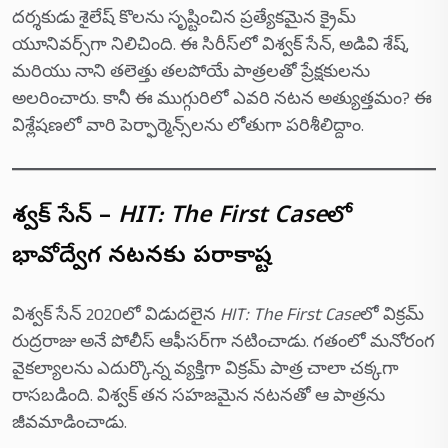
దర్శకుడు శైలేష్ కొలను సృష్టించిన ప్రత్యేకమైన క్రైమ్
యూనివర్స్‌గా నిలిచింది. ఈ సిరీస్‌లో విశ్వక్ సేన్, అడివి శేష్,
మరియు నాని తలెత్తు తలపోయే పాత్రలతో ప్రేక్షకులను
అలరించారు. కానీ ఈ ముగ్గురిలో ఎవరి నటన అత్యుత్తమం? ఈ
విశ్లేషణలో వారి పెర్ఫార్మెన్స్‌లను లోతుగా పరిశీలిద్దాం.
విశ్వక్ సేన్ –
HIT: The First Case
లో
భావోద్వేగ నటనకు పరాకాష్ట
విశ్వక్ సేన్ 2020లో విడుదలైన
HIT: The First Case
లో విక్రమ్
రుద్రరాజు అనే పోలీస్ ఆఫీసర్‌గా నటించాడు. గతంలో మనోరంగ
వైకల్యాలను ఎదుర్కొన్న వ్యక్తిగా విక్రమ్ పాత్ర చాలా చక్కగా
రాసబడింది. విశ్వక్ తన సహజమైన నటనతో ఆ పాత్రను
జీవమాడించాడు.