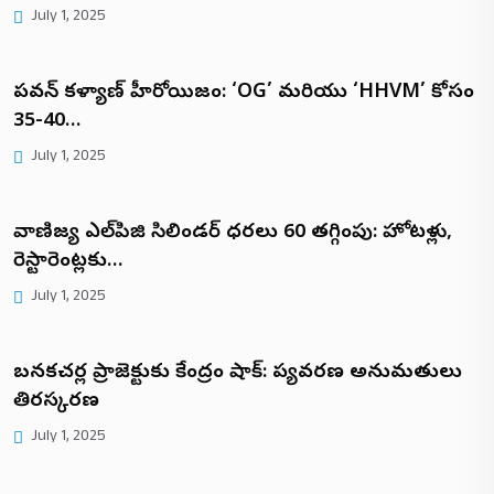
July 1, 2025
పవన్ కళ్యాణ్ హీరోయిజం: ‘OG’ మరియు ‘HHVM’ కోసం
35-40…
July 1, 2025
వాణిజ్య ఎల్‌పిజి సిలిండర్ ధరలు ₹60 తగ్గింపు: హోటళ్లు,
రెస్టారెంట్లకు…
July 1, 2025
బనకచర్ల ప్రాజెక్టుకు కేంద్రం షాక్: పర్యావరణ అనుమతులు
తిరస్కరణ
July 1, 2025