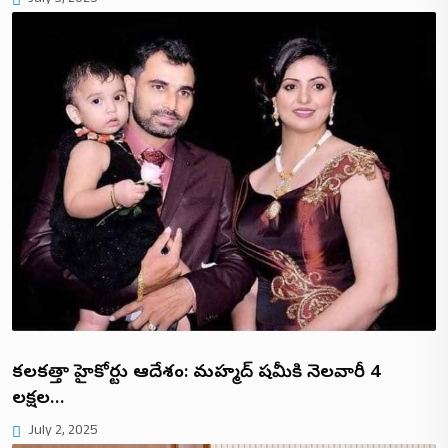
July 3, 2025
కలకత్తా హైకోర్టు ఆదేశం: మహ్మద్ షమీకి నెలవారీ ₹4
లక్షల…
July 2, 2025