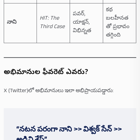
కథ
పవర్,
HIT: The
బలహీనత
నాని
యాక్షన్,
Third Case
తో ప్రభావం
విభిన్నత
తగ్గింది
అభిమానుల ఫీవరెట్ ఎవరు?
X (Twitter)లో అభిమానులు ఇలా అభిప్రాయపడ్డారు:
“నటన పరంగా నాని >> విశ్వక్ సేన్ >>