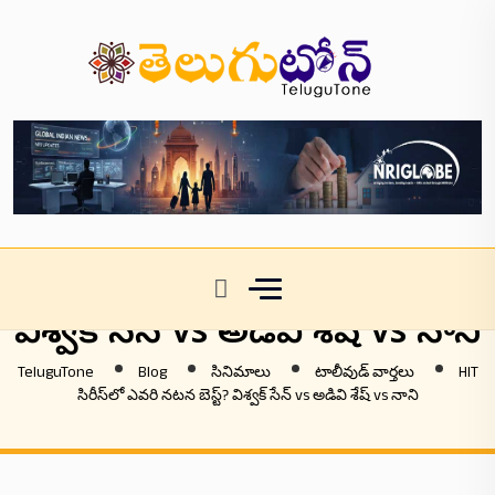
HIT సిరీస్‌లో ఎవరి నటన బెస్ట్?
విశ్వక్ సేన్ vs అడివి శేష్ vs నాని
TeluguTone
Blog
సినిమాలు
టాలీవుడ్ వార్తలు
HIT
సిరీస్‌లో ఎవరి నటన బెస్ట్? విశ్వక్ సేన్ vs అడివి శేష్ vs నాని