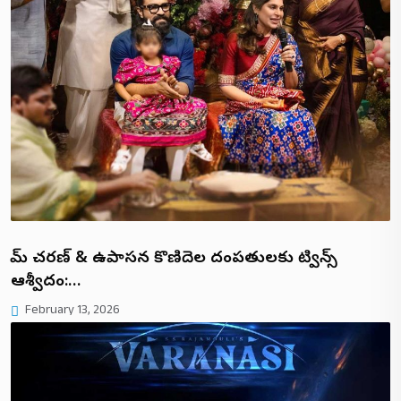
రామ్ చరణ్ & ఉపాసన కొణిదెల దంపతులకు ట్విన్స్
ఆశీర్వాదం:…
February 13, 2026