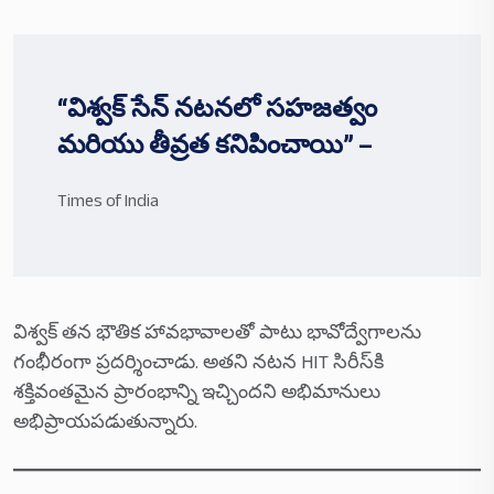
“విశ్వక్ సేన్ నటనలో సహజత్వం
మరియు తీవ్రత కనిపించాయి” –
Times of India
విశ్వక్ తన భౌతిక హావభావాలతో పాటు భావోద్వేగాలను
గంభీరంగా ప్రదర్శించాడు. అతని నటన HIT సిరీస్‌కి
శక్తివంతమైన ప్రారంభాన్ని ఇచ్చిందని అభిమానులు
అభిప్రాయపడుతున్నారు.