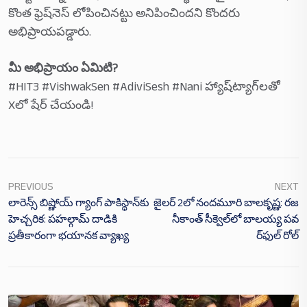
కొంత ఫ్రెష్‌నెస్ లోపించినట్టు అనిపించిందని కొందరు
అభిప్రాయపడ్డారు.
మీ అభిప్రాయం ఏమిటి?
#HIT3 #VishwakSen #AdiviSesh #Nani హ్యాష్‌ట్యాగ్‌లతో
Xలో షేర్ చేయండి!
PREVIOUS
NEXT
లారెన్స్ బిష్ణోయ్ గ్యాంగ్ పాకిస్థాన్‌కు
జైలర్ 2లో నందమూరి బాలకృష్ణ: రజ
హెచ్చరిక: పహల్గామ్ దాడికి
నీకాంత్ సీక్వెల్‌లో బాలయ్య పవ
ప్రతీకారంగా భయానక వ్యాఖ్య
ర్‌ఫుల్ రోల్