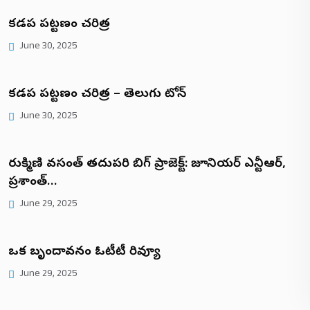
కడప పట్టణం చరిత్ర
June 30, 2025
కడప పట్టణం చరిత్ర – తెలుగు టోన్
June 30, 2025
రుక్మిణి వసంత్ తదుపరి బిగ్ ప్రాజెక్ట్: జూనియర్ ఎన్టీఆర్,
ప్రశాంత్…
June 29, 2025
ఒక బృందావనం ఓటీటీ రివ్యూ
June 29, 2025