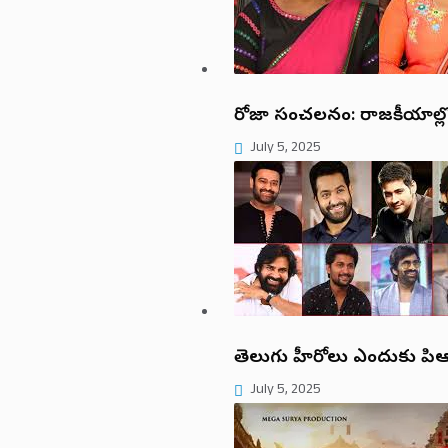
రోజా సంచలనం: రాజకీయాల్లో డబ
July 5, 2025
తెలుగు హీరోలు ఎందుకు పిఆర్ 
July 5, 2025