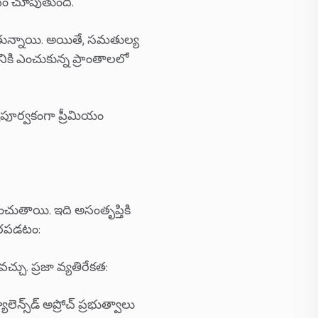
ావం చూపుతుంది.
బడుతున్నాయి. అయితే, సమతుల్య
ికి ఎంచుకున్న ప్రాంతాలలో
్టపూర్వకంగా ప్రీమియం
చుతాయి. ఇది అసంతృప్తికి
ధారపడటం:
వచ్చు. ప్రజా వ్యతిరేకత:
లెన్స్‌డ్ అప్రోచ్ ప్రభుత్వాలు