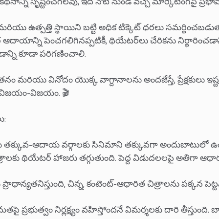
న్ని సృష్టించగలవు, ఇది నోటి నుండి వచ్చే మార్కెటింగ్‌పై ప్రభ
ప్ మరియు ఉత్పత్తి స్థాయిని బట్టి అధిక టిక్కెట్ ధరలు సమర్థించ
ాయాన్ని పెంచగలిగినప్పటికీ, థియేటర్‌లు చేరికను నిర్ధారించడాన
్ని కూడా పరిగణించాలి.
తనం మరియు వినోదం యొక్క వాగ్దానాలను అందజేస్తే, ప్రేక్షకులు ఇష
రికీ విజయం-విజయం. 🎬
ు:
యు తక్కువ-ఆదాయ వర్గాలకు సినిమాని తక్కువగా అందుబాటులో ఉం
చిత్రాలకు థియేటర్ హాజరు తగ్గుతుంది. పెద్ద విడుదలలపై అతిగా ఆ
ప్రాధాన్యతనిస్తుంది, చిన్న, కంటెంట్-ఆధారిత చిత్రాలను పక్కన పెట్ట
పై ప్రభుత్వం నిర్లక్ష్యం వహిస్తోందనే విమర్శలకు దారి తీస్తుంది. బ్యా