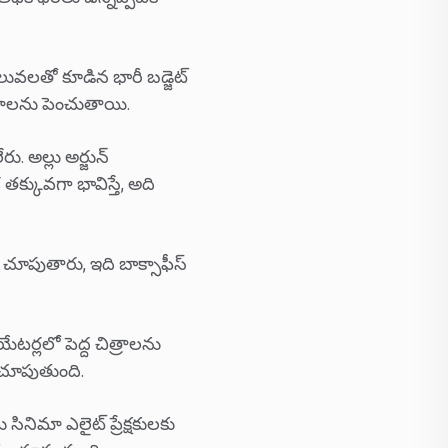
ిలువలతో కూడిన భారీ బడ్జెట్
ంచనాలను పెంచుతాయి.
. అల్లు అర్జున్
్కువగా భావిస్తే, అది
ు చూపుతారు, ఇది బాక్సాఫీస్
యేటర్లలో పెద్ద చిత్రాలను
చూపుతుంది.
ినిమా ఎలైట్ ప్రేక్షకులకు