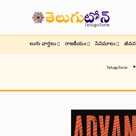
తెలుగు వార్తలు
రాజకీయం
సినిమాలు
జీవనశ
TeluguTone