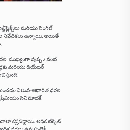
ీప్లెక్స్‌లు మరియు సింగిల్
హాల నివేదికలు ఉన్నాయి. అయితే
.
దల, ముఖ్యంగా పుష్ప 2 వంటి
్యూటర్లకు మరియు థియేటర్
స్తుంది.
నిర్ణయించడం విలువ-ఆధారిత ధరల
 ప్రీమియం సినిమాటిక్
ాలా కష్టపడ్డాయి. అధిక టిక్కెట్
 అధిక ధరలు ఉన్నప్పటికీ