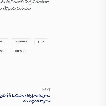
ను పాటించాలి. పెద్ద విడుదలల
ం చేస్తుంది మరియు
bad
janasena
jobs
ews
software
NEXT
 క్రేజ్ మరియు టిక్కెట్ల అమ్మకాలు
మంటల్లో ఉన్నాయి!