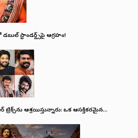
ుల్ స్టాండర్డ్స్‌పై ఆగ్రహం!
ట్రిక్స్‌ను ఆశ్రయిస్తున్నారు: ఒక ఆసక్తికరమైన…