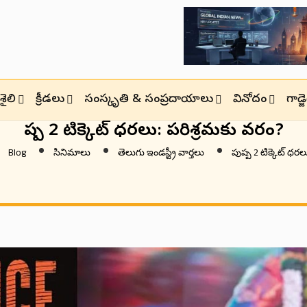
ైలి
క్రీడలు
సంస్కృతి & సంప్రదాయాలు
వినోదం
గాడ్
పుష్ప 2 టిక్కెట్ ధరలు: పరిశ్రమకు వరం?
Blog
సినిమాలు
తెలుగు ఇండస్ట్రీ వార్తలు
పుష్ప 2 టిక్కెట్ ధర