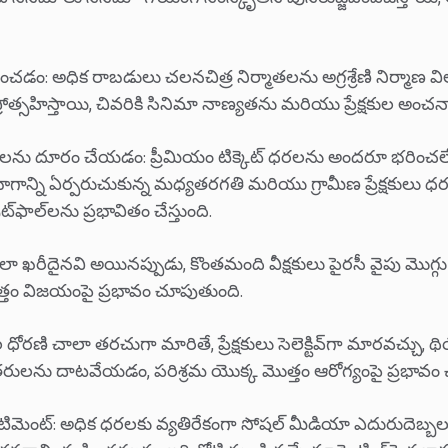
ించడం: అధిక రాబడులు చలనచిత్ర నిర్మాతలను అగ్రశ్రేణి నిర్మాణ వ
కి ప్రోత్సహిస్తాయి, చివరికి సినిమా నాణ్యతను మరియు ప్రేక్షకుల అ
షకులను దూరం చేయడం: ప్రీమియం టిక్కెట్ ధరలను అందరూ భరించలేరు
ి ఏర్పరుచుకున్న మధ్యతరగతి మరియు గ్రామీణ ప్రేక్షకులు ధర తక
్‌ఫాల్‌లను ప్రభావితం చేస్తుంది.
చాలా ఖరీదైనవి అయినప్పుడు, కొంతమంది వీక్షకులు పైరసీ వైపు మొగ్గ
త్తం విజయంపై ప్రభావం చూపుతుంది.
ధోరణి చాలా తరచుగా మారితే, ప్రేక్షకులు సెలెక్టివ్‌గా మారవచ్చు, థి
లను దాటవేయడం, పరిశ్రమ యొక్క మొత్తం ఆరోగ్యంపై ప్రభావం 
ెంటిమెంట్: అధిక ధరలకు వ్యతిరేకంగా సోషల్ మీడియా ఎదురుదెబ్బలు స