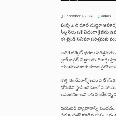
December 3, 2024
admin
పుష్ప 2: ది రూల్ చుట్టూ అపూర్వ
స్క్రీన్‌లు ఒకే విధంగా క్రేజ
ఈ ట్రెండ్ సినిమా పరిశ్రమకు మ
అధిక టిక్కెట్ ధరలు పరిశ్రమక
బ్లాక్ బస్టర్ చిత్రాలకు, రికార్డ
యజమానులకు కూడా ప్రయోజనం చేక
కొత్త బెంచ్‌మార్క్‌లను సెట్ 
ధోరణిని స్థాపించడంలో సహాయపడు
అనుభవం అని ఇది సందేశాన్ని 
థియేటర్ వ్యాపారాన్ని పెంచడం: మ
డిమాండ్‌తో కూడిన పుష్ప 2 వంట