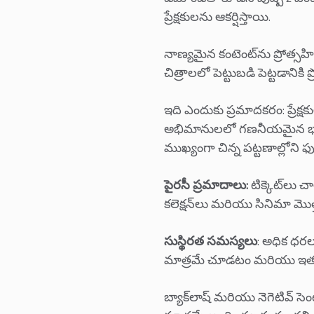
ప్రేక్షకులను ఆకర్షిస్తాయి.
నాణ్యమైన కంటెంట్‌ను ప్రోత్సహ
చిత్రాలలో పెట్టుబడి పెట్టడాని
ఇది ఎందుకు ప్రమాదకరం: ప్రేక్
అభిమానులలో గణనీయమైన భాగాన్న
ముఖ్యంగా చిన్న పట్టణాల్లోని ఫుట
పైరసీ ప్రమాదాలు:
టిక్కెట్‌లు 
కలెక్షన్‌లు మరియు సినిమా మొ
సుస్థిరత సమస్యలు
: అధిక ధరల 
మాత్రమే చూడటం మరియు ఇతరు
బ్యాక్‌లాష్ మరియు నెగెటివ్ స