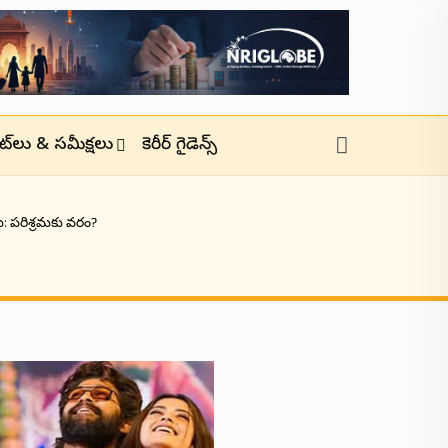
జెట్‌లు & సమీక్షలు
కెరీర్ గైడెన్స్
లు: పరిశ్రమకు వరం?