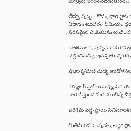
మాత్రమే అందించబడుతుందని కథనా
తీర్పు
: పుష్ప 2 కోసం, భారీ హై
విధానం అవసరం. ప్రీమియం ధర ఆద
సరసమైన ఎంపికలను అందించడాన
అంతిమంగా, పుష్ప 2 దాని గొప్ప
చెల్లించవచ్చు, ఇది ప్రతి ఒక్క
ప్రజల స్థోమత మధ్య ఆందోళనల
రెగ్యులర్ హైక్‌లు మధ్య మరి
దారి తీస్తుంది మరియు చిన్న 
పరిశ్రమ పెద్ద-స్థాయి సినిమాలకు 
మితిమీరిన పెంపుదల, ఆర్థిక స్థోమత