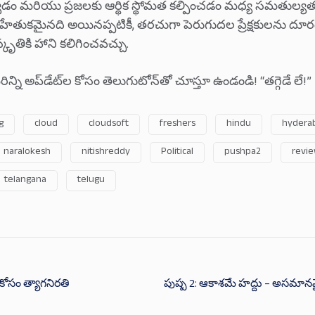
్వడం మరియు ప్రజలకు ఆర్థిక స్థోమత కల్పించడం మధ్య సమతుల్యత
హేతుకమైనది అయినప్పటికీ, తరచుగా పెరుగుదల ప్రేక్షకులను దూర
్కృతికి హాని కలిగించవచ్చు.
న్ని అప్‌డేట్‌ల కోసం తెలుగుటోన్‌తో చూస్తూ ఉండండి! “తగ్గెడే లే!”
g
cloud
cloudsoft
freshers
hindu
hydera
naralokesh
nitishreddy
Political
pushpa2
revi
telangana
telugu
 కోసం త్యాగనిరతి
పుష్ప 2: ఆకాశమే హద్దు – అసమానమైన