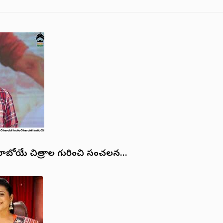
రాబోయే చిత్రాల గురించి సంచలన…