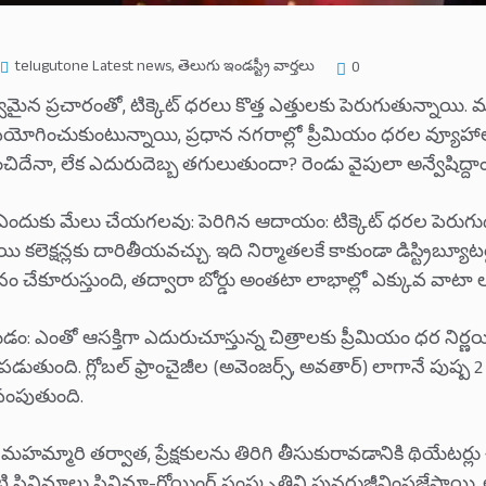
telugutone Latest news
,
తెలుగు ఇండస్ట్రీ వార్తలు
0
మైన ప్రచారంతో, టిక్కెట్ ధరలు కొత్త ఎత్తులకు పెరుగుతున్నాయి. మల్ట
్‌ను ఉపయోగించుకుంటున్నాయి, ప్రధాన నగరాల్లో ప్రీమియం ధరల వ్యూ
ంచిదేనా, లేక ఎదురుదెబ్బ తగులుతుందా? రెండు వైపులా అన్వేషిద్దాం
ు ఎందుకు మేలు చేయగలవు: పెరిగిన ఆదాయం: టిక్కెట్ ధరల పెరుగు
ు స్థాయి కలెక్షన్లకు దారితీయవచ్చు. ఇది నిర్మాతలకే కాకుండా డిస్ట్రిబ
ూరుస్తుంది, తద్వారా బోర్డు అంతటా లాభాల్లో ఎక్కువ వాటా లభి
చేయడం: ఎంతో ఆసక్తిగా ఎదురుచూస్తున్న చిత్రాలకు ప్రీమియం ధర 
తుంది. గ్లోబల్ ఫ్రాంచైజీల (అవెంజర్స్, అవతార్) లాగానే పుష్ప 2
పంపుతుంది.
హమ్మారి తర్వాత, ప్రేక్షకులను తిరిగి తీసుకురావడానికి థియేటర్లు చ
ి సినిమాలు సినిమా-గోయింగ్ సంస్కృతిని పునరుజ్జీవింపజేస్తాయి,