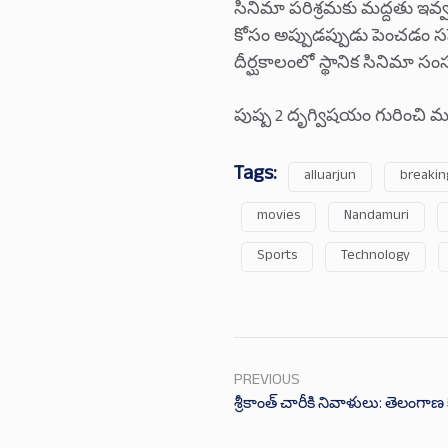
సినిమా పరిశ్రమకు మద్దతు ఇవ
కోసం అప్పుడప్పుడు పెంచడం స
దీర్ఘకాలంలో స్థానిక సినిమా సంస
పుష్ప 2 దృగ్విషయం గురించి మరి
Tags:
alluarjun
breakin
movies
Nandamuri
Sports
Technology
PREVIOUS
శ్రీకాంత్ చారీకి నివాళులు: తెలంగాణ