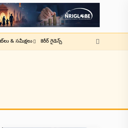
జెట్‌లు & సమీక్షలు
కెరీర్ గైడెన్స్