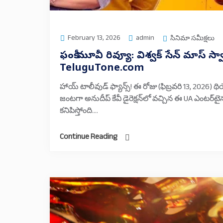
February 13, 2026
admin
సినిమా సమీక్షలు
ఫంకీ మూవీ రివ్యూ: విశ్వక్ సేన్ మాస్ స్వ
TeluguTone.com
హాయ్ టాలీవుడ్ ఫ్యాన్స్! ఈ రోజు (ఫిబ్రవరి 13, 2026) థి
జంటగా అనుదీప్ కేవీ డైరెక్షన్‌లో వచ్చిన ఈ UA ఎంటర్‌టైనర్..
కనిపిస్తోంది....
Continue Reading