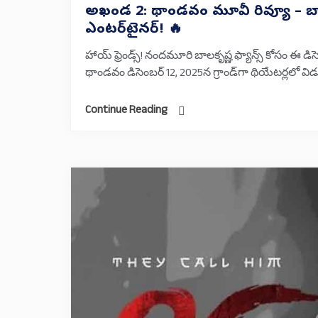
అఖండ 2: థాండవం మూవీ రివ్యూ – బా
ఎంటర్‌టైనర్! 🔥
హాయ్ ఫ్రెండ్స్! నందమూరి బాలకృష్ణ ఫ్యాన్స్ కోసం ఈ 
థాండవం డిసెంబర్ 12, 2025న గ్రాండ్‌గా థియేటర్లలో విడుదలై
Continue Reading