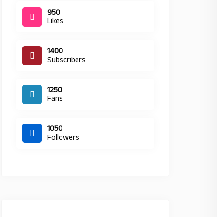
950
Likes
1400
Subscribers
1250
Fans
1050
Followers