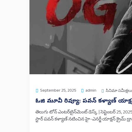
September 25, 2025
admin
సినిమా సమీక్షలు
ఓజి మూవీ రివ్యూ: పవన్ కళ్యాణ్ యాక్షన్ 
తెలుగు టోన్ ఎంటర్‌టైన్‌మెంట్ డెస్క్ | సెప్టెంబర్ 25, 
స్టార్ పవన్ కళ్యాణ్ నటించిన హై-ఎనర్జీ యాక్షన్ క్రైమ్ డ