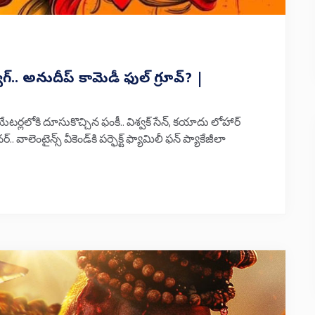
ాగ్.. అనుదీప్ కామెడీ ఫుల్ గ్రూవ్? |
యేటర్లలోకి దూసుకొచ్చిన ఫంకీ.. విశ్వక్ సేన్, కయాదు లోహార్
 వాలెంటైన్స్ వీకెండ్‌కి పర్ఫెక్ట్ ఫ్యామిలీ ఫన్ ప్యాకేజీలా