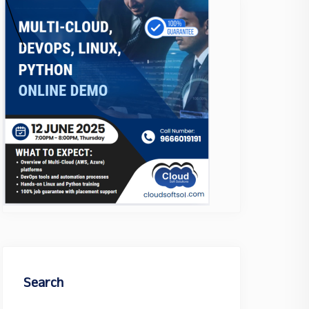
Search