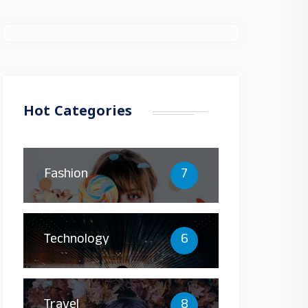
Hot Categories
Fashion
7
Technology
6
Travel
8