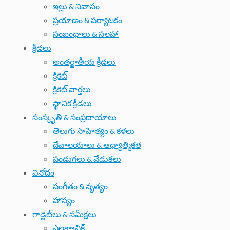
ఇల్లు & నివాసం
ప్రయాణం & పర్యాటకం
సంబంధాలు & సలహా
క్రీడలు
అంతర్జాతీయ క్రీడలు
క్రికెట్
క్రికెట్ వార్తలు
స్థానిక క్రీడలు
సంస్కృతి & సంప్రదాయాలు
తెలుగు సాహిత్యం & కళలు
దేవాలయాలు & ఆధ్యాత్మికత
పండుగలు & వేడుకలు
వినోదం
సంగీతం & నృత్యం
హాస్యం
గాడ్జెట్‌లు & సమీక్షలు
ఎలక్ట్రానిక్