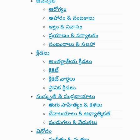
జీవనశైలి
ఆరోగ్యం
ఆహారం & వంటకాలు
ఇల్లు & నివాసం
ప్రయాణం & పర్యాటకం
సంబంధాలు & సలహా
క్రీడలు
అంతర్జాతీయ క్రీడలు
క్రికెట్
క్రికెట్ వార్తలు
స్థానిక క్రీడలు
సంస్కృతి & సంప్రదాయాలు
తెలుగు సాహిత్యం & కళలు
దేవాలయాలు & ఆధ్యాత్మికత
పండుగలు & వేడుకలు
వినోదం