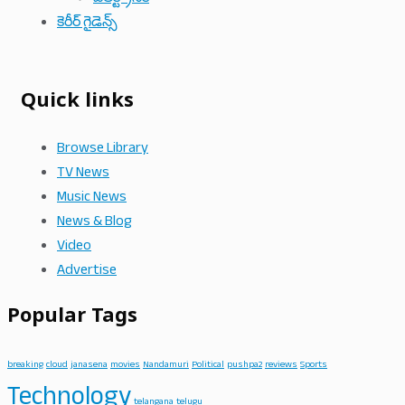
కెరీర్ గైడెన్స్
Quick links
Browse Library
TV News
Music News
News & Blog
Video
Advertise
Popular Tags
breaking
cloud
janasena
movies
Nandamuri
Political
pushpa2
reviews
Sports
Technology
telangana
telugu