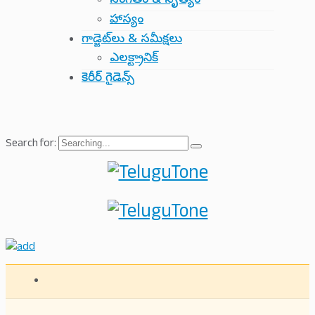
సంగీతం & నృత్యం
హాస్యం
గాడ్జెట్‌లు & సమీక్షలు
ఎలక్ట్రానిక్
కెరీర్ గైడెన్స్
Search for: