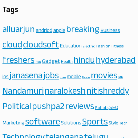
Tags
alluarjun
breaking
andriod
apple
Business
cloud
cloudsoft
Education
Fashion
Fitness
Electric
freshers
hindu
hyderabad
Gadget
Health
Fun
janasena
jobs
movies
ios
mobile
MP
man
Movie
Nandamuri
naralokesh
nitishreddy
Political
pushpa2
reviews
SEO
Robots
software
Sports
Marketing
Solutions
Style
Tech