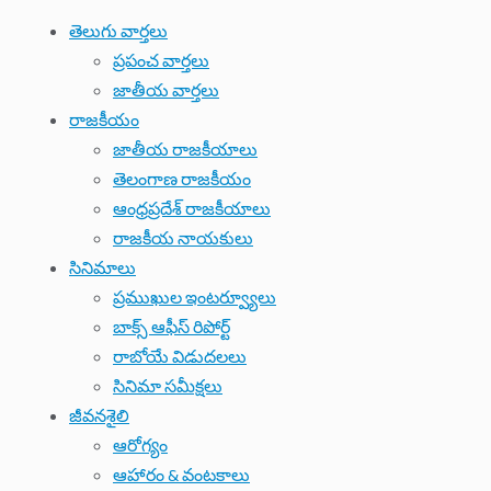
తెలుగు వార్తలు
ప్రపంచ వార్తలు
జాతీయ వార్తలు
రాజకీయం
జాతీయ రాజకీయాలు
తెలంగాణ రాజకీయం
ఆంధ్రప్రదేశ్ రాజకీయాలు
రాజకీయ నాయకులు
సినిమాలు
ప్రముఖుల ఇంటర్వ్యూలు
బాక్స్ ఆఫీస్ రిపోర్ట్
రాబోయే విడుదలలు
సినిమా సమీక్షలు
జీవనశైలి
ఆరోగ్యం
ఆహారం & వంటకాలు