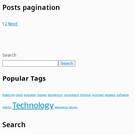
Posts pagination
1
2
Next
Search
Search
Popular Tags
breaking
cloud
janasena
movies
Nandamuri
naralokesh
Political
pushpa2
reviews
software
Technology
Sports
telangana
telugu
Search