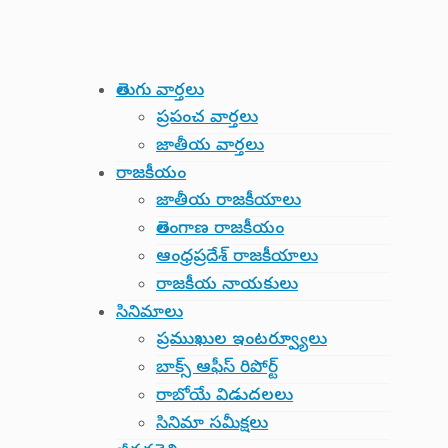
తెలుగు వార్తలు
ప్రపంచ వార్తలు
జాతీయ వార్తలు
రాజకీయం
జాతీయ రాజకీయాలు
తెలంగాణ రాజకీయం
ఆంధ్రప్రదేశ్ రాజకీయాలు
రాజకీయ నాయకులు
సినిమాలు
ప్రముఖుల ఇంటర్వ్యూలు
బాక్స్ ఆఫీస్ రిపోర్ట్
రాబోయే విడుదలలు
సినిమా సమీక్షలు