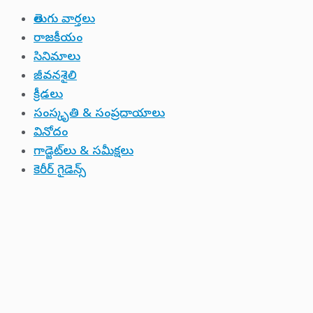
తెలుగు వార్తలు
రాజకీయం
సినిమాలు
జీవనశైలి
క్రీడలు
సంస్కృతి & సంప్రదాయాలు
వినోదం
గాడ్జెట్‌లు & సమీక్షలు
కెరీర్ గైడెన్స్