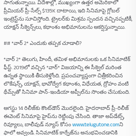
సాగుతున్నాయి. విదేశాల్లో, ముఖ్యంగా ఉత్తర అమెరికాలో
ప్రీమియర్ ప్రీ-సేల్స్ $135K దాటాయి, ఇది సినిమాపై గ్లోబల్
ఇంట్రెస్ట్‌ను సూచిస్తోంది. ట్రైలర్‌కు మిశ్రమ స్పందన వచ్చినప్పటికీ,
యాక్షన్ సీక్వెన్స్‌లు, కథాంశం అభిమానులను ఆకర్షిస్తున్నాయి.
## *వార్ 2* ఎందుకు తప్పక చూడాలి?
*వార్ 2* తెలుగు, హిందీ, తమిళ అభిమానులకు ఒక సినిమాటిక్
ఫీస్ట్. 2019లో వచ్చిన *వార్* విజయాన్ని ఈ సీక్వెల్ మరింత
ఉన్నత స్థాయికి తీసుకెళ్తోంది. ప్రపంచవ్యాప్తంగా చిత్రీకరించిన
లొకేషన్స్, యాక్షన్, భావోద్వేగ కథాంశం, విధేయత, ద్రోహం వంటి
థీమ్స్‌తో సినిమా పాన్-ఇండియా అప్పీల్‌ను సొంతం చేసుకుంది.
ఆగస్టు 14 రిలీజ్‌కు కౌంట్‌డౌన్ మొదలైంది. హైదరాబాద్ ప్రీ-రిలీజ్
ఈవెంట్ సినిమాపై హైప్‌ను రెట్టింపు చేసింది. తాజా అప్‌డేట్స్,
రివ్యూలు, బాలీవుడ్ న్యూస్ కోసం
www.telugutone.com
ని
ఫాలో అవ్వండి. సినిమాటిక్ కార్నేజ్‌ను అనుభవించడానికి