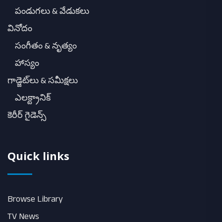
పండుగలు & వేడుకలు
వినోదం
సంగీతం & నృత్యం
హాస్యం
గాడ్జెట్‌లు & సమీక్షలు
ఎలక్ట్రానిక్
కెరీర్ గైడెన్స్
Quick links
Browse Library
TV News