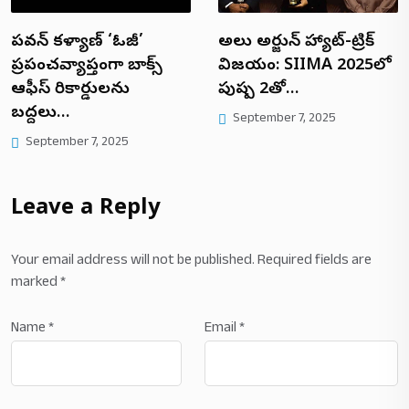
పవన్ కళ్యాణ్ ‘ఓజీ’
అల్లు అర్జున్ హ్యాట్-ట్రిక్
ప్రపంచవ్యాప్తంగా బాక్స్
విజయం: SIIMA 2025లో
ఆఫీస్ రికార్డులను
పుష్ప 2తో…
బద్దలు…
September 7, 2025
September 7, 2025
Leave a Reply
Your email address will not be published.
Required fields are
marked
*
Name
*
Email
*