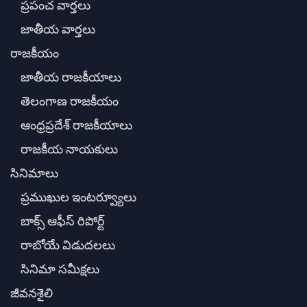
ప్రపంచ వార్తలు
జాతీయ వార్తలు
రాజకీయం
జాతీయ రాజకీయాలు
తెలంగాణ రాజకీయం
ఆంధ్రప్రదేశ్ రాజకీయాలు
రాజకీయ నాయకులు
సినిమాలు
ప్రముఖుల ఇంటర్వ్యూలు
బాక్స్ ఆఫీస్ రిపోర్ట్
రాబోయే విడుదలలు
సినిమా సమీక్షలు
జీవనశైలి