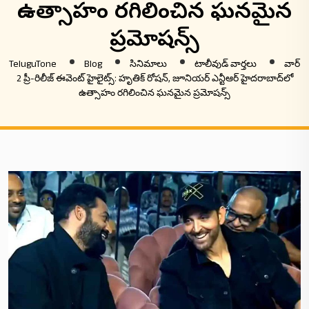
ఉత్సాహం రగిలించిన ఘనమైన
ప్రమోషన్స్
TeluguTone
Blog
సినిమాలు
టాలీవుడ్ వార్తలు
వార్
2 ప్రీ-రిలీజ్ ఈవెంట్ హైలైట్స్: హృతిక్ రోషన్, జూనియర్ ఎన్టీఆర్ హైదరాబాద్‌లో
ఉత్సాహం రగిలించిన ఘనమైన ప్రమోషన్స్