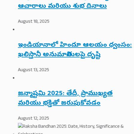
ఆచారాలు మరియు శుభ దినాలు
August 18, 2025
ఇండియానాలో హిందూ ఆలయం ధ్వంసం:
ఖలిస్తానీ అనుమానితులపై దృష్టి
August 13, 2025
జన్మాష్టమి 2025: తేదీ, ప్రాముఖ్యత
మరియు భక్తితో జరుపుకోవడం
August 12, 2025