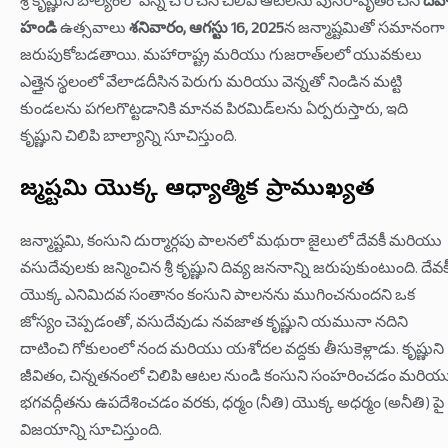
శ్రీ కృష్ణుని బాల్యంలో వెన్న చోరీ చేసే చిలిపి ఆటలను పునరావృతం చేసే
దహ
హండి
ఉత్సవాలు
శనివారం, ఆగస్టు 16, 2025
న జన్మాష్టమితో సమానంగా
జరుపుకోబడతాయి. మహారాష్ట్ర మరియు గుజరాత్‌లలో యువకులు
ఎత్తైన స్థలంలో వేలాడదీసిన పెరుగు మరియు వెన్నతో నిండిన మట్టి
కుండలను పగలగొట్టడానికి మానవ పిరమిడ్‌లను ఏర్పరుస్తారు, ఇది
కృష్ణుని చిలిపి బాల్యాన్ని సూచిస్తుంది.
జన్మాష్టమి యొక్క ఆధ్యాత్మిక ప్రాముఖ్యత
జన్మాష్టమి, కంసుని దుర్మార్గపు పాలనలో మథురా జైలులో దేవకీ మరియు
వసుదేవులకు జన్మించిన శ్రీ కృష్ణుని దివ్య జననాన్ని జరుపుకుంటుంది. దేవక
యొక్క ఎనిమిదవ సంతానం కంసుని పాలనను ముగించనుందని ఒక
జోస్యం చెప్పడంతో, వసుదేవుడు నవజాత కృష్ణుని యమునా నదిని
దాటించి గోకులంలో నంద మరియు యశోదల వద్దకు తీసుకెళ్లాడు. కృష్ణుని
జీవితం, చిన్నతనంలో చిలిపి ఆటల నుండి కంసుని సంహరించడం మరియ
భగవద్గీతను ఉపదేశించడం వరకు, ధర్మం (నీతి) యొక్క అధర్మం (అనీతి) పై
విజయాన్ని సూచిస్తుంది.