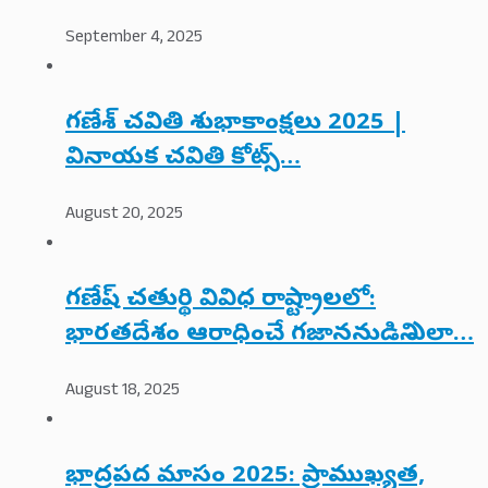
September 4, 2025
గణేశ్ చవితి శుభాకాంక్షలు 2025 |
వినాయక చవితి కోట్స్…
August 20, 2025
గణేష్ చతుర్థి వివిధ రాష్ట్రాలలో:
భారతదేశం ఆరాధించే గజాననుడిని ఎలా…
August 18, 2025
భాద్రపద మాసం 2025: ప్రాముఖ్యత,