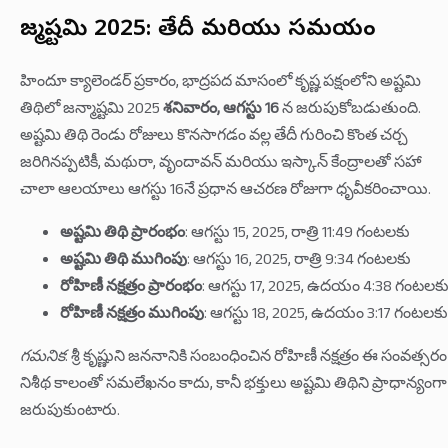
జన్మాష్టమి 2025: తేదీ మరియు సమయం
హిందూ క్యాలెండర్ ప్రకారం, భాద్రపద మాసంలో కృష్ణ పక్షంలోని అష్టమి
తిథిలో జన్మాష్టమి 2025
శనివారం, ఆగస్టు 16
న జరుపుకోబడుతుంది.
అష్టమి తిథి రెండు రోజులు కొనసాగడం వల్ల తేదీ గురించి కొంత చర్చ
జరిగినప్పటికీ, మథురా, వృందావన్ మరియు ఇస్కాన్ కేంద్రాలతో సహా
చాలా ఆలయాలు ఆగస్టు 16నే ప్రధాన ఆచరణ రోజుగా ధృవీకరించాయి.
అష్టమి తిథి ప్రారంభం
: ఆగస్టు 15, 2025, రాత్రి 11:49 గంటలకు
అష్టమి తిథి ముగింపు
: ఆగస్టు 16, 2025, రాత్రి 9:34 గంటలకు
రోహిణీ నక్షత్రం ప్రారంభం
: ఆగస్టు 17, 2025, ఉదయం 4:38 గంటలక
రోహిణీ నక్షత్రం ముగింపు
: ఆగస్టు 18, 2025, ఉదయం 3:17 గంటలకు
గమనిక
: శ్రీ కృష్ణుని జననానికి సంబంధించిన రోహిణీ నక్షత్రం ఈ సంవత్సరం
నిశీథ కాలంతో సమలేఖనం కాదు, కానీ భక్తులు అష్టమి తిథిని ప్రాధాన్యంగా
జరుపుకుంటారు.