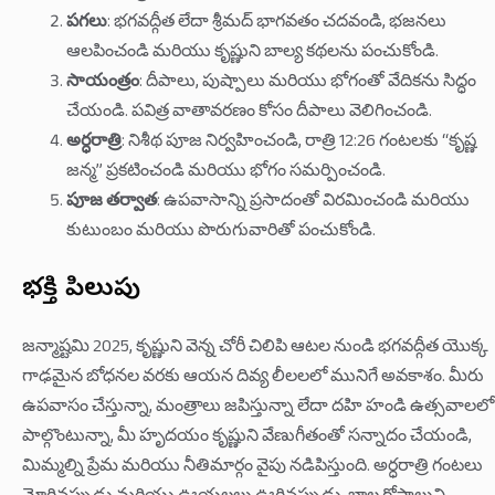
పగలు
: భగవద్గీత లేదా శ్రీమద్ భాగవతం చదవండి, భజనలు
ఆలపించండి మరియు కృష్ణుని బాల్య కథలను పంచుకోండి.
సాయంత్రం
: దీపాలు, పుష్పాలు మరియు భోగంతో వేదికను సిద్ధం
చేయండి. పవిత్ర వాతావరణం కోసం దీపాలు వెలిగించండి.
అర్ధరాత్రి
: నిశీథ పూజ నిర్వహించండి, రాత్రి 12:26 గంటలకు “కృష్ణ
జన్మ” ప్రకటించండి మరియు భోగం సమర్పించండి.
పూజ తర్వాత
: ఉపవాసాన్ని ప్రసాదంతో విరమించండి మరియు
కుటుంబం మరియు పొరుగువారితో పంచుకోండి.
భక్తి పిలుపు
జన్మాష్టమి 2025, కృష్ణుని వెన్న చోరీ చిలిపి ఆటల నుండి భగవద్గీత యొక్క
గాఢమైన బోధనల వరకు ఆయన దివ్య లీలలలో మునిగే అవకాశం. మీరు
ఉపవాసం చేస్తున్నా, మంత్రాలు జపిస్తున్నా లేదా దహి హండి ఉత్సవాలలో
పాల్గొంటున్నా, మీ హృదయం కృష్ణుని వేణుగీతంతో సన్నాదం చేయండి,
మిమ్మల్ని ప్రేమ మరియు నీతిమార్గం వైపు నడిపిస్తుంది. అర్ధరాత్రి గంటలు