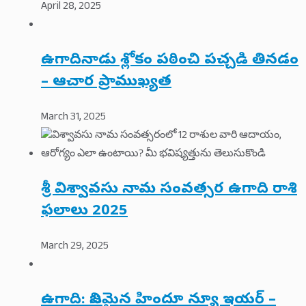
April 28, 2025
ఉగాదినాడు శ్లోకం పఠించి పచ్చడి తినడం
– ఆచార ప్రాముఖ్యత
March 31, 2025
శ్రీ విశ్వావసు నామ సంవత్సర ఉగాది రాశి
ఫలాలు 2025
March 29, 2025
ఉగాది: నిజమైన హిందూ న్యూ ఇయర్ –