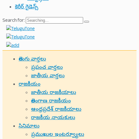
కెరీర్ గైడెన్స్
Search for:
తెలుగు వార్తలు
ప్రపంచ వార్తలు
జాతీయ వార్తలు
రాజకీయం
జాతీయ రాజకీయాలు
తెలంగాణ రాజకీయం
ఆంధ్రప్రదేశ్ రాజకీయాలు
రాజకీయ నాయకులు
సినిమాలు
ప్రముఖుల ఇంటర్వ్యూలు