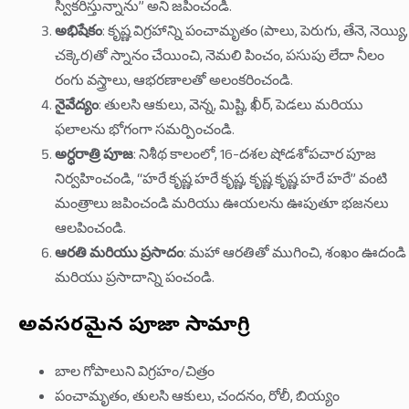
స్వీకరిస్తున్నాను” అని జపించండి.
అభిషేకం
: కృష్ణ విగ్రహాన్ని పంచామృతం (పాలు, పెరుగు, తేనె, నెయ్యి,
చక్కెర)తో స్నానం చేయించి, నెమలి పించం, పసుపు లేదా నీలం
రంగు వస్త్రాలు, ఆభరణాలతో అలంకరించండి.
నైవేద్యం
: తులసి ఆకులు, వెన్న, మిష్టి, ఖీర్, పెడలు మరియు
ఫలాలను భోగంగా సమర్పించండి.
అర్ధరాత్రి పూజ
: నిశీథ కాలంలో, 16-దశల షోడశోపచార పూజ
నిర్వహించండి, “హరే కృష్ణ హరే కృష్ణ, కృష్ణ కృష్ణ హరే హరే” వంటి
మంత్రాలు జపించండి మరియు ఊయలను ఊపుతూ భజనలు
ఆలపించండి.
ఆరతి మరియు ప్రసాదం
: మహా ఆరతితో ముగించి, శంఖం ఊదండి
మరియు ప్రసాదాన్ని పంచండి.
అవసరమైన పూజా సామాగ్రి
బాల గోపాలుని విగ్రహం/చిత్రం
పంచామృతం, తులసి ఆకులు, చందనం, రోలీ, బియ్యం