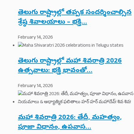
తెలుగు రాష్ట్రాల్లో తప్పక సందర్శించాల్సిన
శ్రేష్ఠ శివాలయాలు – భక్తి…
February 14, 2026
తెలుగు రాష్ట్రాల్లో మహా శివరాత్రి 2026
ఉత్సవాలు: భక్తి భావంతో…
February 14, 2026
మహా శివరాత్రి 2026: తేదీ, మహత్వం,
పూజా విధానం, ఉపవాస…