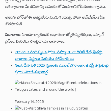
మ్రోగినప్పుడు మరియు ఊయలలు ఊగినప్పుడు, బాల గోపాలుని
ఆశీర్వాదాలు మీ జీవితాన్ని ఆనందంతో నింపాలని కోరుకుంటున్నాము.
తెలుగు టోన్‌తో ఈ ఆకర్షణీయ పండుగ యొక్క తాజా అప్‌డేట్‌ల కోసం
కొనసాగండి.
మూలాలు
: హిందూ క్యాలెండర్ ఆధారంగా జ్యోతిష్య లెక్కలు, ఇస్కాన్
గైడ్‌లు, మరియు సాంప్రదాయ ఆచారాలు.
Previous
రియల్మీ P4 ప్రో 5G రివ్యూ 2025: రిలీజ్ డేట్, ఫీచర్లు,
లాభాలు, నష్టాలు మరియు పోటీదారులు
Next
దీపావళి 2025: ప్రజలకు డబుల్ బొనాంజా, జీఎస్టీ తగ్గింపుపై
ప్రధాని మోడీ శుభవార్త
February 14, 2026