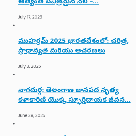
అత్యంత పవిత్రమైన నెల –…
July 17, 2025
ముహర్రమ్ 2025 భారతదేశంలో: చరిత్ర,
ప్రాధాన్యత మరియు ఆచరణలు
July 3, 2025
నాగదుర్గ: తెలంగాణ జానపద నృత్య
కళాకారిణి యొక్క స్ఫూర్తిదాయక జీవన…
June 28, 2025