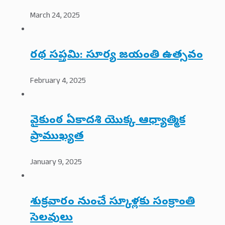
March 24, 2025
రథ సప్తమి: సూర్య జయంతి ఉత్సవం
February 4, 2025
వైకుంఠ ఏకాదశి యొక్క ఆధ్యాత్మిక
ప్రాముఖ్యత
January 9, 2025
శుక్రవారం నుంచే స్కూళ్లకు సంక్రాంతి
సెలవులు