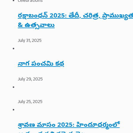
రక్షాబంధన్ 2025: తేదీ, చరిత్ర, ప్రాముఖ్య
& ఉత్సవాలు
July 31, 2025
నాగ పంచమి కథ
July 29, 2025
July 25, 2025
శ్రావణ మాసం 2025: హిందూధర్మంలో