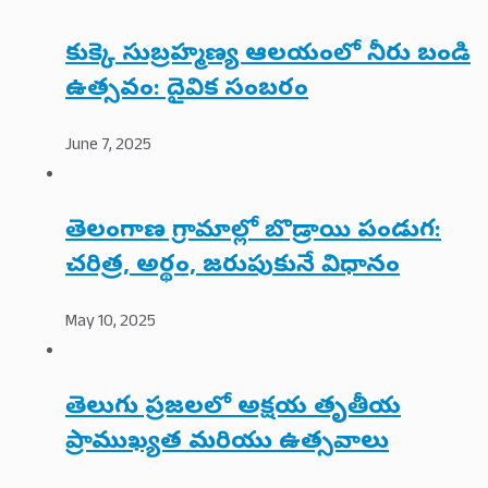
కుక్కె సుబ్రహ్మణ్య ఆలయంలో నీరు బండి
ఉత్సవం: దైవిక సంబరం
June 7, 2025
తెలంగాణ గ్రామాల్లో బొడ్రాయి పండుగ:
చరిత్ర, అర్థం, జరుపుకునే విధానం
May 10, 2025
తెలుగు ప్రజలలో అక్షయ తృతీయ
ప్రాముఖ్యత మరియు ఉత్సవాలు