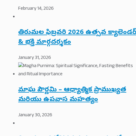
February 14, 2026
తిరుమల ఫిబ్రవరి 2026 ఉత్సవ క్యాలెండర
& భక్తి మార్గదర్శకం
January 31, 2026
మాఘ పౌర్ణమి – ఆధ్యాత్మిక ప్రాముఖ్యత
మరియు ఉపవాస మహత్యం
January 30, 2026