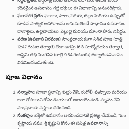
నిర్జల వ్రతం
: అర్ధరాత్రి వరకు ఆహారం లేదా నీరు తీసుకోకుండా
కఠినమైన ఉపవాసం, గట్టి భక్తులు ఈ విధానాన్ని అనుసరిస్తారు.
ఫలాహార వ్రతం
: ఫలాలు, పాలు, పెరుగు, బెల్లం మరియు ఉప్పుతో
కూడిన సాత్విక ఆహారాలను అనుమతించే సాధారణ ఉపవాసం.
ధాన్యాలు, ఉల్లిపాయలు, వెల్లుల్లి మరియు మాంసాహారం నిషిద్ధం.
పరణ (ఉపవాస విరమణ)
: సాంప్రదాయకంగా నిశీథ పూజ (రాత్రి
12:47 గంటల తర్వాత) లేదా ఆగస్టు 16న సూర్యోదయం తర్వాత,
అష్టమి తిథి ముగిసిన (రాత్రి 9:34 గంటలకు) తర్వాత ఉపవాసం
విరమించబడుతుంది.
పూజ విధానం
సన్నాహం
: పూజా స్థలాన్ని శుభ్రం చేసి, రంగోలీ, పుష్పాలు మరియు
బాల గోపాలుని కోసం ఊయలతో అలంకరించండి. స్నానం చేసి
సాంప్రదాయ వస్త్రాలు ధరించండి.
సంకల్పం
: భక్తితో ఉపవాసం ఆచరించడానికి ప్రతిజ్ఞ చేయండి, “ఓం
కృష్ణాయ నమః, శ్రీ కృష్ణుని కోసం ఈ పవిత్ర ఉపవాసాన్ని