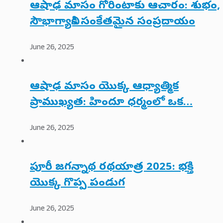
ఆషాఢ మాసం గోరింటాకు ఆచారం: శుభం,
సౌభాగ్యానికి సంకేతమైన సంప్రదాయం
June 26, 2025
ఆషాఢ మాసం యొక్క ఆధ్యాత్మిక
ప్రాముఖ్యత: హిందూ ధర్మంలో ఒక…
June 26, 2025
పూరీ జగన్నాథ రథయాత్ర 2025: భక్తి
యొక్క గొప్ప పండుగ
June 26, 2025