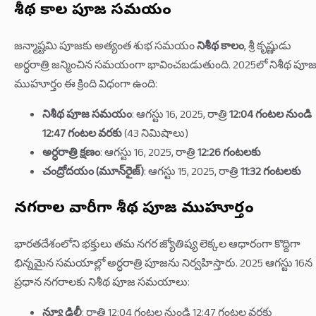
నిశీథ కాల పూజ సమయం
జన్మాష్టమి పూజకు అత్యంత శుభ సమయం
నిశీథ కాలం
, శ్రీ కృష్ణుడు
అర్ధరాత్రి జన్మించిన సమయంగా భావించబడుతుంది. 2025లో నిశీథ పూ
ముహూర్తం ఈ క్రింది విధంగా ఉంది:
నిశీథ పూజ సమయం
: ఆగస్టు 16, 2025, రాత్రి
12:04 గంటల నుండి
12:47 గంటల వరకు
(43 నిమిషాలు)
అర్ధరాత్రి క్షణం
: ఆగస్టు 16, 2025, రాత్రి
12:26 గంటలకు
చంద్రోదయం (మూన్‌రైజ్)
: ఆగస్టు 15, 2025, రాత్రి
11:32 గంటలకు
నగరాల వారీగా నిశీథ పూజ ముహూర్తం
భారతదేశంలోని భక్తులు తమ నగర జ్యోతిష్య లెక్కల ఆధారంగా కొద్దిగా
భిన్నమైన సమయాల్లో అర్ధరాత్రి పూజను నిర్వహిస్తారు. 2025 ఆగస్టు 16న
ప్రధాన నగరాలకు నిశీథ పూజ సమయాలు:
న్యూ ఢిల్లీ
: రాత్రి 12:04 గంటల నుండి 12:47 గంటల వరకు