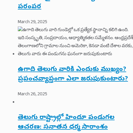
పరంపర
March 29, 2025
ఉగాది తెలుగు వారికి ఎందుకు ముఖ్యం?
ప్రపంచవ్యాప్తంగా ఎలా జరుపుకుంటారు?
March 26, 2025
తెలుగు రాష్ట్రాల్లో హిందూ పండుగల
ఆచరణ: సనాతన ధర్మ సారాంశం