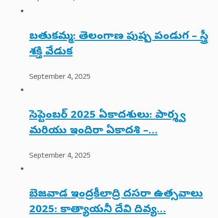
బతుకమ్మ: తెలంగాణ పుష్ప పండుగ – స్త్రీ
శక్తి వేడుక
September 4, 2025
సెప్టెంబర్ 2025 ఏకాదశులు: పార్శ్వ
మరియు ఇందిరా ఏకాదశి –…
September 4, 2025
బెజవాడ ఇంద్రకీలాద్రి దసరా ఉత్సవాలు
2025: కాత్యాయనీ దేవి దివ్య…