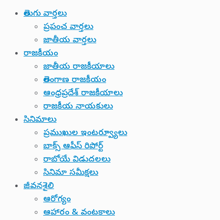
తెలుగు వార్తలు
ప్రపంచ వార్తలు
జాతీయ వార్తలు
రాజకీయం
జాతీయ రాజకీయాలు
తెలంగాణ రాజకీయం
ఆంధ్రప్రదేశ్ రాజకీయాలు
రాజకీయ నాయకులు
సినిమాలు
ప్రముఖుల ఇంటర్వ్యూలు
బాక్స్ ఆఫీస్ రిపోర్ట్
రాబోయే విడుదలలు
సినిమా సమీక్షలు
జీవనశైలి
ఆరోగ్యం
ఆహారం & వంటకాలు