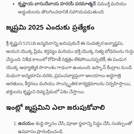
కృష్ణాయ వాసుదేవాయ హరయే పరమాత్మనే
: విముక్తి మరియు
అడ్డంకులను తొలగించడానికి సహాయపడుతుంది.
జన్మాష్టమి 2025 ఎందుకు ప్రత్యేకం
శ్రీ కృష్ణుని 5252వ జన్మదినాన్ని జరుపుకునే ఈ సంవత్సర జన్మాష్టమి,
ఆయన యొక్క ప్రేమ, కర్తవ్యం మరియు భక్తి యొక్క నిత్య బోధనలను గుర్తు
చేస్తుంది. నిశీథ కాలంలో రోహిణీ నక్షత్రం లేకపోయినప్పటికీ, ఈ పండుగ
యొక్క ఆధ్యాత్మిక సారాంశం గాఢంగా ఉంటుంది. ఇస్కాన్ కేంద్రాల నుండి
మథురా జన్మభూమి వరకు, ప్రపంచవ్యాప్తంగా ఆలయాలు అర్ధరాత్రి
ఆరతులు, కీర్తనలు మరియు సాంస్కృతిక కార్యక్రమాలను నిర్వహిస్తాయి,
భక్తులను కృష్ణుని దివ్య ప్రేమలో ఏకం చేస్తాయి.
ఇంట్లో జన్మాష్టమిని ఎలా జరుపుకోవాలి
ఉదయం
: శుద్ధి స్నానం చేసి, పూజా స్థలాన్ని సిద్ధం చేసి, సంకల్పంతో
ఉపవాసం ప్రారంభించండి.