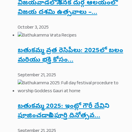
విజయవాడలోని కనక దుర్గ ఆలయంలో
విజయ దశమి ఉత్సవాలు –…
October 3, 2025
బతుకమ్మ వ్రత రెసిపీలు: 2025లో బలం
మరియు భక్తి కోసం…
September 21, 2025
బతుకమ్మ 2025: ఇంట్లో గౌరీ దేవిని
పూజించడానికి పూర్తి దినోత్సవ…
September 21, 2025