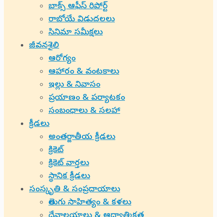
బాక్స్ ఆఫీస్ రిపోర్ట్
రాబోయే విడుదలలు
సినిమా సమీక్షలు
జీవనశైలి
ఆరోగ్యం
ఆహారం & వంటకాలు
ఇల్లు & నివాసం
ప్రయాణం & పర్యాటకం
సంబంధాలు & సలహా
క్రీడలు
అంతర్జాతీయ క్రీడలు
క్రికెట్
క్రికెట్ వార్తలు
స్థానిక క్రీడలు
సంస్కృతి & సంప్రదాయాలు
తెలుగు సాహిత్యం & కళలు
దేవాలయాలు & ఆధ్యాత్మికత