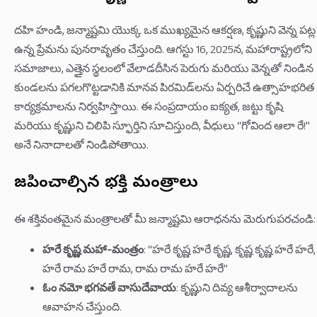
దహి హండి, జన్మాష్టమి యొక్క ఒక ముఖ్యమైన ఆకర్షణ, కృష్ణుని వెన్న పట్ల
ఉన్న ప్రేమను పునరావృతం చేస్తుంది. ఆగస్టు 16, 2025న, మహారాష్ట్రలోని
సమాజాలు, ఎత్తైన స్థలంలో వేలాడదీసిన పెరుగు మరియు వెన్నతో నిండిన
కుండలను పగలగొట్టడానికి మానవ పిరమిడ్‌లను ఏర్పరిచే ఉత్సాహభరిత
కార్యక్రమాలను నిర్వహిస్తాయి. ఈ సంప్రదాయం ఐక్యత, జట్టు కృషి
మరియు కృష్ణుని చిలిపి స్ఫూర్తిని సూచిస్తుంది, వీధులు “గోవింద ఆలా రే!”
అనే నినాదాలతో నిండిపోతాయి.
జపించాల్సిన భక్తి మంత్రాలు
ఈ శక్తివంతమైన మంత్రాలతో మీ జన్మాష్టమి ఆరాధనను మెరుగుపరచండి:
హరే కృష్ణ మహా-మంత్రం
: “హరే కృష్ణ హరే కృష్ణ, కృష్ణ కృష్ణ హరే హరే,
హరే రామ హరే రామ, రామ రామ హరే హరే”
ఓం నమో భగవతే వాసుదేవాయ
: కృష్ణుని దివ్య ఆశీర్వాదాలను
ఆవాహన చేస్తుంది.