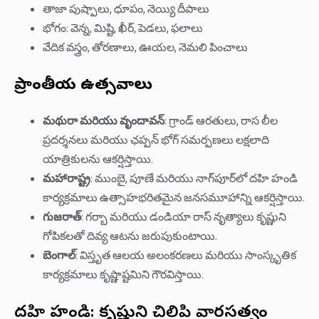
తాజా పుష్పాలు, ధూపం, నెయ్యి దీపాలు
భోగం: వెన్న, మిష్టి, ఖీర్, పెడలు, ఫలాలు
వేదిక వస్త్రం, తోరణాలు, ఊయల, నెమలి పించాలు
ప్రాంతీయ ఉత్సవాలు
మథురా మరియు వృందావన్
: గ్రాండ్ ఆరతులు, రాస లీల
ప్రదర్శనలు మరియు ఛప్పన్ భోగ్ సమర్పణలు లక్షలాది
యాత్రికులను ఆకర్షిస్తాయి.
మహారాష్ట్ర
: ముంబై, పూణే మరియు నాగ్‌పూర్‌లో దహి హండి
కార్యక్రమాలు ఉత్సాహభరితమైన జనసమూహాన్ని ఆకర్షిస్తాయి.
గుజరాత్
: గర్బా మరియు డండియా రాస్ నృత్యాలు కృష్ణుని
గోపికలతో దివ్య ఆటను జరుపుకుంటాయి.
బెంగాల్
: విస్తృత ఆలయ అలంకరణలు మరియు సాంస్కృతిక
కార్యక్రమాలు కృష్ణాష్టమిని గౌరవిస్తాయి.
దహి హండి: కృష్ణుని చిలిపి వారసత్వం