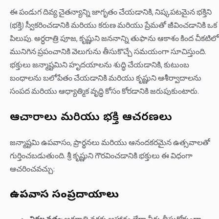
ఈ పండుగ దివ్య చైతన్యాన్ని జాగృతం చేయడానికి, నిష్కపటమైన భక్తిని
(భక్తి) స్వీకరించడానికి మరియు కరుణ మరియు ప్రేమతో జీవించడానికి ఒక
పిలుపు. అర్ధరాత్రి పూజ, కృష్ణుని జననాన్ని తుఫాను ఆకాశం కింద చీకటిలో
మునిగిన ప్రపంచానికి వెలుగును తీసుకొచ్చే సమయంగా సూచిస్తుంది.
భక్తులు జన్మాష్టమిని హృదయాలను శుద్ధి చేయడానికి, కుటుంబ
బంధాలను బలోపేతం చేయడానికి మరియు కృష్ణుని ఆశీర్వాదాలను
సంపద మరియు ఆధ్యాత్మిక వృద్ధి కోసం కోరడానికి జరుపుకుంటారు.
ఆచారాలు మరియు భక్తి ఆచరణలు
జన్మాష్టమి ఉపవాసం, ప్రార్థనలు మరియు ఆనందకరమైన ఉత్సవాలతో
గుర్తించబడుతుంది. శ్రీ కృష్ణుని గౌరవించడానికి భక్తులు ఈ విధంగా
ఆచరించవచ్చు:
ఉపవాస సంప్రదాయాలు