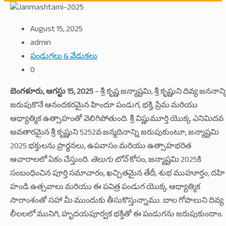
August 15, 2025
admin
పండుగలు & వేడుకలు
0
బెంగళూరు, ఆగస్టు 15, 2025
– శ్రీ కృష్ణ జన్మాష్టమి, శ్రీ కృష్ణుని దివ్య జననాన్న
జరుపుకొనే ఆనందకరమైన హిందూ పండుగ, భక్తి, ప్రేమ మరియు
ఆధ్యాత్మిక ఉత్సాహంతో వెలిగిపోతుంది. శ్రీ విష్ణుమూర్తి యొక్క ఎనిమిదవ
అవతారమైన శ్రీ కృష్ణుని 5252వ జన్మదినాన్ని జరుపుకుంటూ, జన్మాష్టమి
2025 భక్తులను ప్రార్థనలు, ఉపవాసం మరియు ఉత్సాహభరిత
ఆచారాలలో ఏకం చేస్తుంది.
తెలుగు టోన్
కోసం, జన్మాష్టమి 2025కి
సంబంధించిన పూర్తి సమాచారం, ఖచ్చితమైన తేదీ, శుభ ముహూర్తం, దహి
హండి ఉత్సవాలు మరియు ఈ పవిత్ర పండుగ యొక్క ఆధ్యాత్మిక
సారాంశంతో సహా మీ ముందుకు తీసుకొస్తున్నాము. బాల గోపాలుని దివ్య
లీలలలో మునిగి, హృదయపూర్వక భక్తితో ఈ పండుగను జరుపుకుందాం.