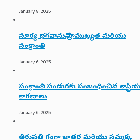
January 8, 2025
సూర్య భగవానుని ప్రాముఖ్యత మరియు
సంక్రాంతి
January 6, 2025
సంక్రాంతి పండుగకు సంబంధించిన శాస్త్రీ
కారణాలు
January 6, 2025
తిరుపతి గంగా జాతర మరియు సమ్మక్క