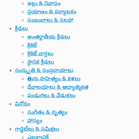
ఇల్లు & నివాసం
ప్రయాణం & పర్యాటకం
సంబంధాలు & సలహా
క్రీడలు
అంతర్జాతీయ క్రీడలు
క్రికెట్
క్రికెట్ వార్తలు
స్థానిక క్రీడలు
సంస్కృతి & సంప్రదాయాలు
తెలుగు సాహిత్యం & కళలు
దేవాలయాలు & ఆధ్యాత్మికత
పండుగలు & వేడుకలు
వినోదం
సంగీతం & నృత్యం
హాస్యం
గాడ్జెట్‌లు & సమీక్షలు
ఎలక్ట్రానిక్