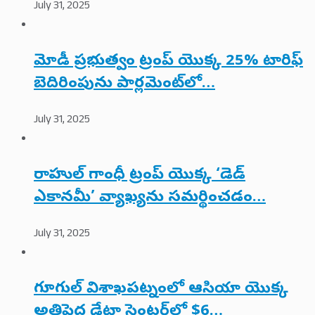
July 31, 2025
మోడీ ప్రభుత్వం ట్రంప్ యొక్క 25% టారిఫ్
బెదిరింపును పార్లమెంట్‌లో…
July 31, 2025
రాహుల్ గాంధీ ట్రంప్ యొక్క ‘డెడ్
ఎకానమీ’ వ్యాఖ్యను సమర్థించడం…
July 31, 2025
గూగుల్ విశాఖపట్నంలో ఆసియా యొక్క
అతిపెద్ద డేటా సెంటర్‌లో $6…