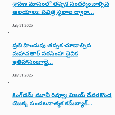
శ్రావణ మాసంలో తప్పక సందర్శించాల్సిన
ఆలయాలు: పవిత్ర స్థలాల ద్వారా…
July 31, 2025
ప్రతి హిందువు తప్పక చూడాల్సిన
మహావతార్ నరసింహ దైవిక
ఇతిహాసంజూలై…
July 31, 2025
కింగ్‌డమ్ మూవీ రివ్యూ: విజయ్ దేవరకొండ
యొక్క సంచలనాత్మక కమ్‌బ్యాక్…