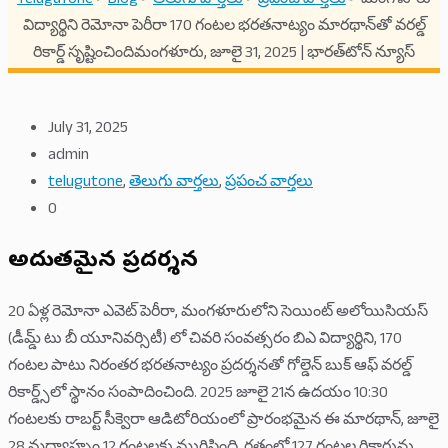
TeluguTone
>
Blog
>
తెలుగు వార్తలు
>
ప్రపంచ వార్తలు
>
మంగళూరు
విద్యార్థిని రెమోనా పెరీరా 170 గంటల భరతనాట్యం మారథాన్‌తో వరల్డ్
రికార్డ్ సృష్టించిందిమంగళూరు, జూలై 31, 2025 | భారత్‌టోన్ న్యూస్
July 31, 2025
admin
telugutone
,
తెలుగు వార్తలు
,
ప్రపంచ వార్తలు
0
అద్భుతమైన ప్రదర్శన
20 ఏళ్ల రెమోనా ఎవెట్ పెరీరా, మంగళూరులోని సెయింట్ అలోయిసియస్
(డీమ్డ్ టు బీ యూనివర్సిటీ) లో చివరి సంవత్సరం బిఎ విద్యార్థిని, 170
గంటల పాటు నిరంతర భరతనాట్యం ప్రదర్శనతో గోల్డెన్ బుక్ ఆఫ్ వరల్డ్
రికార్డ్స్‌లో స్థానం సంపాదించింది. 2025 జూలై 21న ఉదయం 10:30
గంటలకు రాబర్ట్ సీక్వెరా ఆడిటోరియంలో ప్రారంభమైన ఈ మారథాన్, జూలై