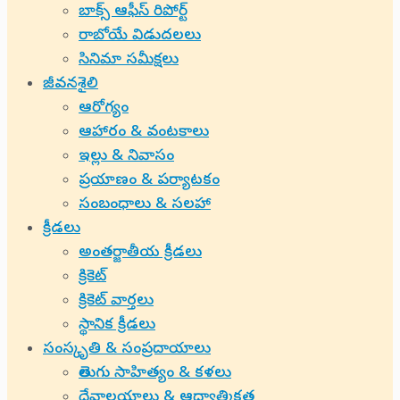
బాక్స్ ఆఫీస్ రిపోర్ట్
రాబోయే విడుదలలు
సినిమా సమీక్షలు
జీవనశైలి
ఆరోగ్యం
ఆహారం & వంటకాలు
ఇల్లు & నివాసం
ప్రయాణం & పర్యాటకం
సంబంధాలు & సలహా
క్రీడలు
అంతర్జాతీయ క్రీడలు
క్రికెట్
క్రికెట్ వార్తలు
స్థానిక క్రీడలు
సంస్కృతి & సంప్రదాయాలు
తెలుగు సాహిత్యం & కళలు
దేవాలయాలు & ఆధ్యాత్మికత