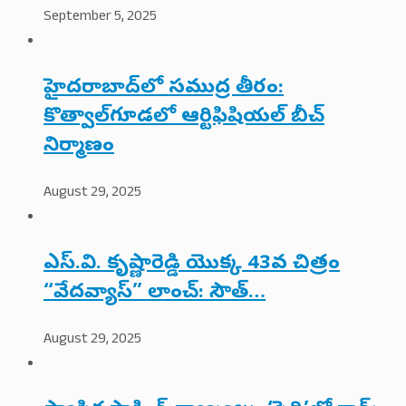
September 5, 2025
హైదరాబాద్‌లో సముద్ర తీరం:
కొత్వాల్‌గూడలో ఆర్టిఫిషియల్ బీచ్
నిర్మాణం
August 29, 2025
ఎస్.వి. కృష్ణారెడ్డి యొక్క 43వ చిత్రం
“వేదవ్యాస్” లాంచ్: సౌత్…
August 29, 2025