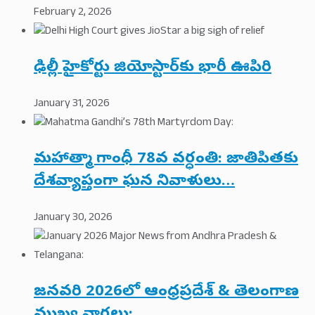
February 2, 2026
ఢిల్లీ హైకోర్టు జియోస్టార్‌కు భారీ ఊపిరి
January 31, 2026
మహాత్మా గాంధీ 78వ వర్ధంతి: జాతిపితకు
దేశవ్యాప్తంగా ఘన నివాళులు…
January 30, 2026
జనవరి 2026లో ఆంధ్రప్రదేశ్ & తెలంగాణ
ముఖ్య వార్తలు: