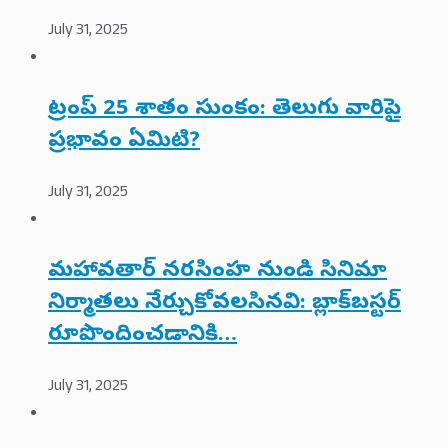
July 31, 2025
ట్రంప్ 25 శాతం సుంకం: తెలుగు వారిపై
ప్రభావం ఏమిటి?
July 31, 2025
మహావతార్ నరసింహ నుండి సినిమా
నిర్మాతలు నేర్చుకోవలసినవి: బ్లాక్‌బస్టర్
రూపొందించడానికి…
July 31, 2025