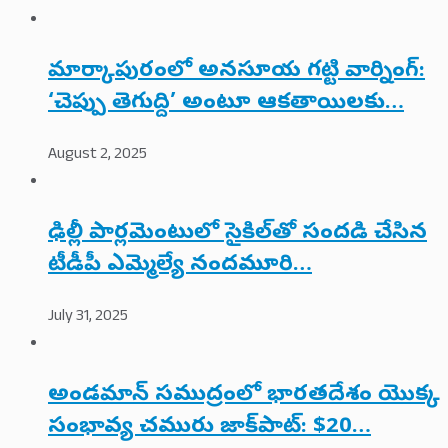
మార్కాపురంలో అనసూయ గట్టి వార్నింగ్:
‘చెప్పు తెగుద్ది’ అంటూ ఆకతాయిలకు…
August 2, 2025
ఢిల్లీ పార్లమెంటులో సైకిల్‌తో సందడి చేసిన
టీడీపీ ఎమ్మెల్యే నందమూరి…
July 31, 2025
అండమాన్ సముద్రంలో భారతదేశం యొక్క
సంభావ్య చమురు జాక్‌పాట్: $20…