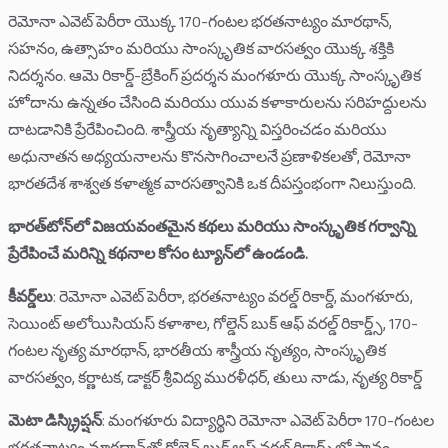
రెమోనా ఎవెట్ పెరీరా యొక్క 170-గంటల భరతనాట్యం మారథాన్,
సహనం, ఉత్సాహం మరియు సాంస్కృతిక వారసత్వం యొక్క శక్తికి
నిదర్శనం. ఆమె రికార్డ్-బ్రేకింగ్ ప్రదర్శన మంగళూరు యొక్క సాంస్కృతిక
హోదాను ఉన్నతం చేసింది మరియు యువ కళాకారులను సరిహద్దులను
దాటడానికి ప్రేరేపించింది. శాస్త్రీయ నృత్యాన్ని విస్తరించడం మరియు
అధునాతన అధ్యయనాలను కొనసాగించాలనే ప్రణాళికలతో, రెమోనా
భారతదేశ శాశ్వత కళాత్మక వారసత్వానికి ఒక దీపస్తంభంగా నిలుస్తుంది.
భారత్‌టోన్‌లో విజయవంతమైన కథలు మరియు సాంస్కృతిక గర్వాన్ని
ప్రేరేపించే మరిన్ని కథనాల కోసం ట్యూన్‌లో ఉండండి.
కీవర్డ్‌లు
: రెమోనా ఎవెట్ పెరీరా, భరతనాట్యం వరల్డ్ రికార్డ్, మంగళూరు,
సెయింట్ అలోయిసియస్ కళాశాల, గోల్డెన్ బుక్ ఆఫ్ వరల్డ్ రికార్డ్స్, 170-
గంటల నృత్య మారథాన్, భారతీయ శాస్త్రీయ నృత్యం, సాంస్కృతిక
వారసత్వం, కర్ణాటక, డాక్టర్ శ్రీవిద్య మురళీధర్, తులు నాడు, నృత్య రికార్డ్
మెటా డిస్క్రిప్షన్
: మంగళూరు విద్యార్థిని రెమోనా ఎవెట్ పెరీరా 170-గంటల