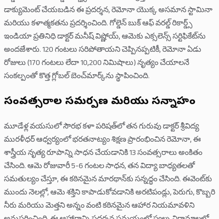
డాక్యుమెంట్ చేయబడిన ఈ ప్రదర్శన, రెమోనా యొక్క అసమాన స్టామినా
మరియు కళాత్మకతను ప్రదర్శించింది. గోల్డెన్ బుక్ ఆఫ్ వరల్డ్ రికార్డ్స్
ఇండియా ప్రతినిధి డాక్టర్ మనీష్ విష్ణోయ్, ఆమెకు ఎక్సలెన్స్ సర్టిఫికేట్‌ను
అందజేశారు. 120 గంటలు సరిపోతాయని చెప్పినప్పటికీ, రెమోనా ఏడు
రోజులు (170 గంటలు లేదా 10,200 నిమిషాలు) నృత్యం చేయాలనే
సంకల్పంతో కొత్త గ్లోబల్ బెంచ్‌మార్క్‌ను స్థాపించింది.
సంవత్సరాల సమర్పణ మరియు సన్నాహం
మూడేళ్ల వయసులో సౌరభ కళా పరిషత్‌లో తన గురువు డాక్టర్ శ్రీవిద్య
మురళీధర్ ఆధ్వర్యంలో భరతనాట్యం శిక్షణ ప్రారంభించిన రెమోనా, ఈ
శాస్త్రీయ నృత్య రూపాన్ని సాధన చేయడానికి 13 సంవత్సరాలు అంకితం
చేసింది. ఆమె రోజువారీ 5-6 గంటల సాధన, తన విద్యా బాధ్యతలతో
సమతుల్యం చేస్తూ, ఈ కఠినమైన మారథాన్‌కు సన్నద్ధం చేసింది. ఈవెంట్‌కు
ముందు నెలల్లో, ఆమె శక్తిని కాపాడుకోవడానికి అరటిపండ్లు, పెరుగు, కొబ్బరి
నీరు మరియు మెత్తని అన్నం వంటి కఠినమైన ఆహార నియమావళిని