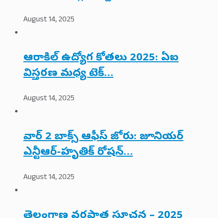
August 14, 2025
ఆరాకిల్ ఉద్యోగ కోతలు 2025: ఏఐ
విస్తరణ మధ్య టెక్…
August 14, 2025
వార్ 2 బాక్స్ ఆఫీస్ జోరు: జూనియర్
ఎన్టీఆర్-హృతిక్ రోషన్…
August 14, 2025
తెలంగాణ వర్షపాత సూచన – 2025