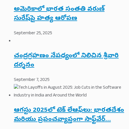
అమెరికాలో భారత సంతతి వరుణ్
సురేష్‌పై హత్య ఆరోపణ
September 25, 2025
చంద్రగ్రహణం నేపధ్యంలో నిలిచిన శ్రీవారి
దర్శనం
September 7, 2025
ఆగస్టు 2025లో టెక్ లేఆఫ్‌లు: భారతదేశం
మరియు ప్రపంచవ్యాప్తంగా సాఫ్ట్‌వేర్…