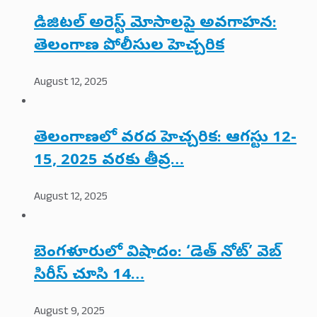
డిజిటల్ అరెస్ట్ మోసాలపై అవగాహన:
తెలంగాణ పోలీసుల హెచ్చరిక
August 12, 2025
తెలంగాణలో వరద హెచ్చరిక: ఆగస్టు 12-
15, 2025 వరకు తీవ్ర…
August 12, 2025
బెంగళూరులో విషాదం: ‘డెత్ నోట్’ వెబ్
సిరీస్ చూసి 14…
August 9, 2025