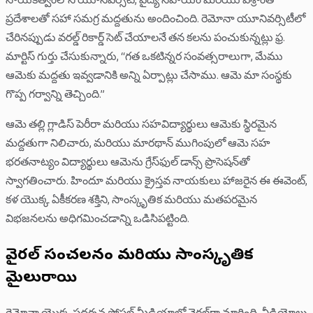
నాయకత్వంలోని యూనివర్సిటీ, వైద్య సహాయం మరియు విశ్రాంతి
ప్రదేశాలతో సహా సమగ్ర మద్దతును అందించింది. రెమోనా యూనివర్సిటీలో
చేరినప్పుడు వరల్డ్ రికార్డ్ సెట్ చేయాలనే తన కలను పంచుకున్నట్లు ఫ్ర.
మార్టిస్ గుర్తు చేసుకున్నారు, “గత ఒకటిన్నర సంవత్సరాలుగా, మేము
ఆమెకు మద్దతు ఇవ్వడానికి అన్ని ఏర్పాట్లు చేసాము. ఆమె మా సంస్థకు
గొప్ప గర్వాన్ని తెచ్చింది.”
ఆమె తల్లి గ్లాడిస్ పెరీరా మరియు సహవిద్యార్థులు ఆమెకు స్థిరమైన
మద్దతుగా నిలిచారు, మరియు మారథాన్ ముగింపులో ఆమె సహ
భరతనాట్యం విద్యార్థులు ఆమెను గ్రేస్‌ఫుల్ డాన్స్ ప్రొసెషన్‌తో
స్వాగతించారు. హిందూ మరియు క్రైస్తవ నాయకులు హాజరైన ఈ ఈవెంట్,
కళ యొక్క ఏకీకరణ శక్తిని, సాంస్కృతిక మరియు మతపరమైన
విభజనలను అధిగమించడాన్ని ఒడిసిపట్టింది.
వైరల్ సంచలనం మరియు సాంస్కృతిక
మైలురాయి