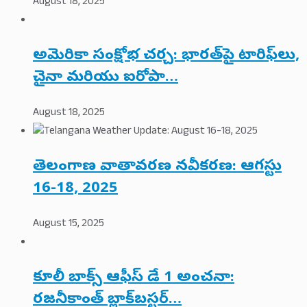
August 18, 2025
అమెరికా సంక్షోభ చర్చ: భారత్‌పై టారిఫ్‌లు,
చైనా మరియు ఐరోపా…
August 18, 2025
తెలంగాణ వాతావరణ నవీకరణ: ఆగస్టు
16-18, 2025
August 15, 2025
కూలీ బాక్స్ ఆఫీస్ డే 1 అంచనా:
రజనీకాంత్ బ్లాక్‌బస్టర్…