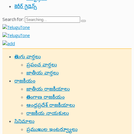
కెరీర్ గైడెన్స్
Search for:
తెలుగు వార్తలు
ప్రపంచ వార్తలు
జాతీయ వార్తలు
రాజకీయం
జాతీయ రాజకీయాలు
తెలంగాణ రాజకీయం
ఆంధ్రప్రదేశ్ రాజకీయాలు
రాజకీయ నాయకులు
సినిమాలు
ప్రముఖుల ఇంటర్వ్యూలు