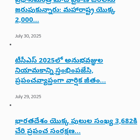
ప్రధానమంత్రి మోదీ పైఠాణీ చీరలను
జరుపుకున్నారు: మహారాష్ట్ర యొక్క
2,000…
July 30, 2025
టీసీఎస్ 2025లో అనుభవజ్ఞుల
నియామకాన్ని స్తంభింపజేసి,
ప్రపంచవ్యాప్తంగా వార్షిక జీతం…
July 29, 2025
భారతదేశం యొక్క పులుల సంఖ్య 3,682కి
చేరి ప్రపంచ సంరక్షణ…