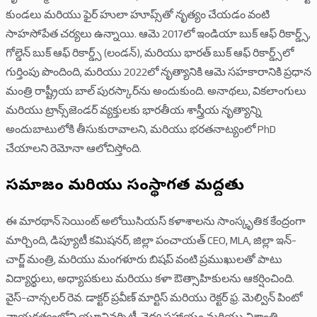
కుండలు మరియు ఫైర్ హులా హూప్స్‌తో నృత్యం చేయడం వంటి
సాహసోపేత చర్యలు ఉన్నాయి. ఆమె 2017లో ఇండియా బుక్ ఆఫ్ రికార్డ్స్,
గోల్డెన్ బుక్ ఆఫ్ రికార్డ్స్ (లండన్), మరియు భారత్ బుక్ ఆఫ్ రికార్డ్స్‌లో
గుర్తింపు పొందింది, మరియు 2022లో నృత్యానికి ఆమె సహకారానికి ప్రధాన
మంత్రి రాష్ట్రీయ బాల్ పురస్కార్‌ను అందుకుంది. అనాథలు, వికలాంగులు
మరియు ట్రాన్స్‌జెండర్ వ్యక్తులకు భారతీయ శాస్త్రీయ నృత్యాన్ని
అందుబాటులోకి తీసుకురావాలని, మరియు భరతనాట్యంలో PhD
చేయాలని రెమోనా ఆలోచిస్తోంది.
సమాజం మరియు సంస్థాగత మద్దతు
ఈ మారథాన్ సెయింట్ అలోయిసియస్ కళాశాలను సాంస్కృతిక కేంద్రంగా
మార్చింది, డిప్యూటీ కమిషనర్, జిల్లా పంచాయత్ CEO, MLA, జిల్లా ఇన్-
చార్జ్ మంత్రి, మరియు మంగళూరు బిషప్ వంటి ప్రముఖులతో పాటు
విద్యార్థులు, అధ్యాపకులు మరియు కళా ఔత్సాహికులను ఆకర్షించింది.
వైస్-చాన్సలర్ రెవ. డాక్టర్ ప్రవీణ్ మార్టిస్ మరియు రెక్టర్ ఫ్ర. మెల్విన్ పింటో