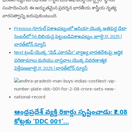
భరతనాట్యం మారథాన్‌తో గోల్డెన్ బుక్ ఆఫ్ వరల్డ్ రికార్డ్స్‌లో స్థానం
సంపాదించింది. ఈ అద్భుతమైన ప్రదర్శన భారతీయ శాస్త్రీయ నృత్య
వారసత్వాన్ని జరుపుకుంటుంది.
Previous
గూగుల్ విశాఖపట్నంలో ఆసియా యొక్క అతిపెద్ద డేటా
సెంటర్‌లో $6 బిలియన్ల పెట్టుబడివిశాఖపట్నం, జూలై 31, 2025 |
భారత్‌టోన్ న్యూస్
Next
ట్రంప్ యొక్క “డెడ్ ఎకానమీ” వ్యాఖ్య భారతదేశంపై: ఆర్థిక
పరిణామాలు మరియు వాస్తవాల యొక్క వివరణాత్మక
విశ్లేషణజూలై 31, 2025 | భారత్‌టోన్ న్యూస్
ఆంధ్రప్రదేశ్ వ్యక్తి రికార్డు సృష్టించాడు: ₹2.08
కోట్లకు ‘DDC 001’…