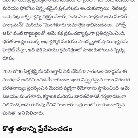
రెమోనా యొక్క ప్రదర్శన సోషల్ మీడియాలో వైరల్‌గా మారింది, వీడియోలు
మరియు ఫోటోలు విస్తృతమైన ప్రశంసలను అందుకున్నాయి. నెటిజన్లు
ఆమె పట్ల ఆశ్చర్యాన్ని వ్యక్తం చేశారు, “ఇది ఎలా సాధ్యం? ఆమె సూపర్-
హ్యూమన్!” మరియు “మంగళూరు కుమార్తెకు అభినందనలు… హాట్స్
ఆఫ్.” వంటి వ్యాఖ్యలతో. ఆమె కథ ప్రపంచవ్యాప్తంగా ప్రతిధ్వనించింది,
భరతనాట్యం యొక్క ఆధ్యాత్మిక మరియు సాంస్కృతిక ప్రాముఖ్యతను
హైలైట్ చేస్తూ, ఇది భక్తి మరియు క్రమశిక్షణలో పాతుకుపోయిన నృత్య
రూపం.
2023లో 16 ఏళ్ల శ్రీష్టి సుధీర్ జగ్తాప్ సెట్ చేసిన 127-గంటల రికార్డును ఈ
మారథాన్ అధిగమించడమే కాకుండా, ఇంత విస్తృతమైన కాలం నిరంతర
భరతనాట్యం ప్రదర్శించిన మొదటి వ్యక్తిగా రెమోనాను స్థాపించింది. ఆమె
విజయం మంగళూరు, కర్ణాటక మరియు భారతదేశానికి గర్వకారణంగా
నిలిచింది, ఆమె గురువు దీనిని “బంగారు అక్షరాలలో రాయబడాల్సిన
ఘనత” అని పిలిచారు.
కొత్త తరాన్ని ప్రేరేపించడం