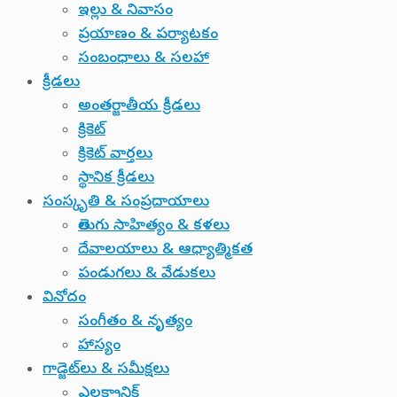
ఇల్లు & నివాసం
ప్రయాణం & పర్యాటకం
సంబంధాలు & సలహా
క్రీడలు
అంతర్జాతీయ క్రీడలు
క్రికెట్
క్రికెట్ వార్తలు
స్థానిక క్రీడలు
సంస్కృతి & సంప్రదాయాలు
తెలుగు సాహిత్యం & కళలు
దేవాలయాలు & ఆధ్యాత్మికత
పండుగలు & వేడుకలు
వినోదం
సంగీతం & నృత్యం
హాస్యం
గాడ్జెట్‌లు & సమీక్షలు
ఎలక్ట్రానిక్