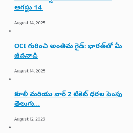
ఆగస్టు 14
August 14, 2025
OCI గురించి అంతిమ గైడ్: భారత్‌తో మీ
జీవనాడి
August 14, 2025
కూలీ మరియు వార్ 2 టికెట్ ధరల పెంపు
తెలుగు…
August 12, 2025