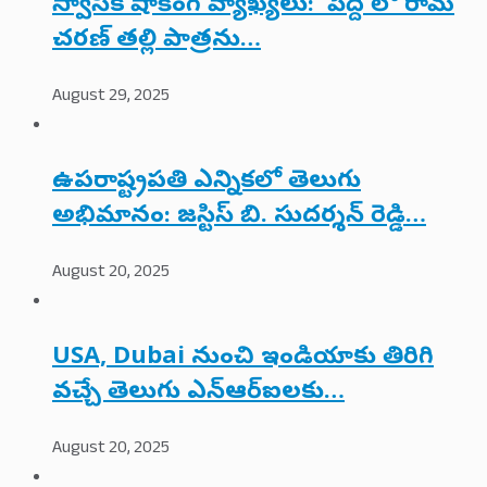
స్వాసిక షాకింగ్ వ్యాఖ్యలు: ‘పెద్ది’లో రామ్
చరణ్ తల్లి పాత్రను…
August 29, 2025
ఉపరాష్ట్రపతి ఎన్నికలో తెలుగు
అభిమానం: జస్టిస్ బి. సుదర్శన్ రెడ్డి…
August 20, 2025
USA, Dubai నుంచి ఇండియాకు తిరిగి
వచ్చే తెలుగు ఎన్‌ఆర్‌ఐలకు…
August 20, 2025