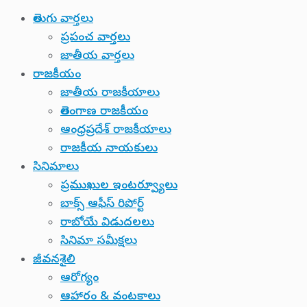
తెలుగు వార్తలు
ప్రపంచ వార్తలు
జాతీయ వార్తలు
రాజకీయం
జాతీయ రాజకీయాలు
తెలంగాణ రాజకీయం
ఆంధ్రప్రదేశ్ రాజకీయాలు
రాజకీయ నాయకులు
సినిమాలు
ప్రముఖుల ఇంటర్వ్యూలు
బాక్స్ ఆఫీస్ రిపోర్ట్
రాబోయే విడుదలలు
సినిమా సమీక్షలు
జీవనశైలి
ఆరోగ్యం
ఆహారం & వంటకాలు