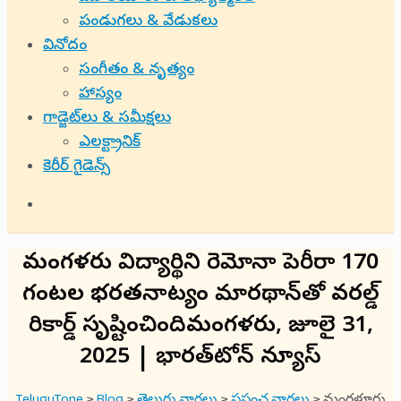
పండుగలు & వేడుకలు
వినోదం
సంగీతం & నృత్యం
హాస్యం
గాడ్జెట్‌లు & సమీక్షలు
ఎలక్ట్రానిక్
కెరీర్ గైడెన్స్
మంగళూరు విద్యార్థిని రెమోనా పెరీరా 170
గంటల భరతనాట్యం మారథాన్‌తో వరల్డ్
రికార్డ్ సృష్టించిందిమంగళూరు, జూలై 31,
2025 | భారత్‌టోన్ న్యూస్