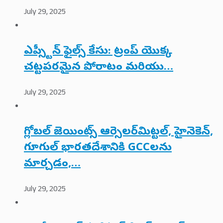
July 29, 2025
ఎప్స్టీన్ ఫైల్స్ కేసు: ట్రంప్ యొక్క
చట్టపరమైన పోరాటం మరియు…
July 29, 2025
గ్లోబల్ జెయింట్స్ ఆర్సెలర్‌మిట్టల్, హైనెకెన్,
గూగుల్ భారతదేశానికి GCCలను
మార్చడం,…
July 29, 2025