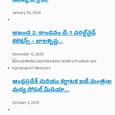
January 30, 2026
అఖండ 2: థాండవం డే-1 వరల్డ్‌వైడ్
కలెక్షన్స్ – బాలకృష్ణ…
December 12, 2025
ఆంధ్రప్రదేశ్ మరియు కర్ణాటక ఐటీ మంత్రుల
మధ్య సోషల్ మీడియా…
October 3, 2025