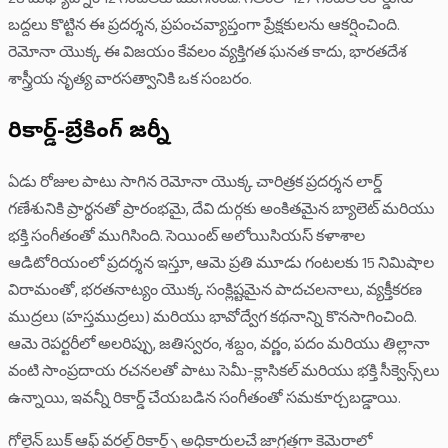
28 మధ్యాహ్నం 12 గంటలకు ముగిసింది. గతంలో 127 గంటల రికార్డును
బద్దలు కొట్టిన ఈ ప్రదర్శన, ప్రపంచవ్యాప్తంగా ప్రేక్షకులను ఆకర్షించింది.
రెమోనా యొక్క ఈ విజయం కేవలం వ్యక్తిగత ఘనత కాదు, భారతదేశ
శాస్త్రీయ నృత్య వారసత్వానికి ఒక సంబరం.
రికార్డ్-బ్రేకింగ్ జర్నీ
ఏడు రోజుల పాటు సాగిన రెమోనా యొక్క చారిత్రక ప్రదర్శన లార్డ్
గణేశునికి ప్రార్థనతో ప్రారంభమై, దేవి దుర్గకు అంకితమైన బ్యాలెట్ మరియు
భక్తి సంగీతంతో ముగిసింది. సెయింట్ అలోయిసియస్ కళాశాల
ఆడిటోరియంలో ప్రదర్శన ఇస్తూ, ఆమె ప్రతి మూడు గంటలకు 15 నిమిషాల
విరామంతో, భరతనాట్యం యొక్క సంక్లిష్టమైన పాదచలనాలు, వ్యక్తీకరణ
ముద్రలు (హస్తముద్రలు) మరియు భావోద్వేగ కథనాన్ని కొనసాగించింది.
ఆమె రెపర్టరీలో అలరిప్పు, జతిస్వరం, శబ్దం, వర్ణం, పదం మరియు తిల్లానా
వంటి సాంప్రదాయ రచనలతో పాటు సెమీ-క్లాసికల్ మరియు భక్తి సీక్వెన్స్‌లు
ఉన్నాయి, ఇవన్నీ రికార్డ్ చేయబడిన సంగీతంతో సమకూర్చబడ్డాయి.
గోల్డెన్ బుక్ ఆఫ్ వరల్డ్ రికార్డ్స్ అధికారులచే జాగ్రత్తగా కెమెరాలో