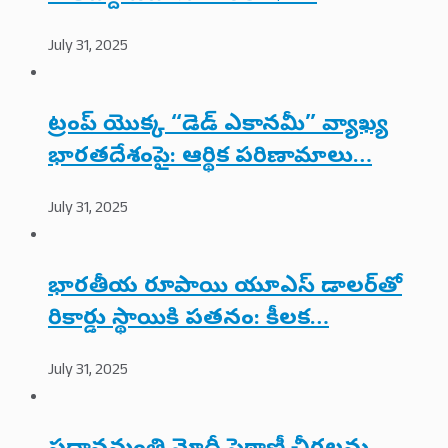
July 31, 2025
ట్రంప్ యొక్క “డెడ్ ఎకానమీ” వ్యాఖ్య
భారతదేశంపై: ఆర్థిక పరిణామాలు…
July 31, 2025
భారతీయ రూపాయి యూఎస్ డాలర్‌తో
రికార్డు స్థాయికి పతనం: కీలక…
July 31, 2025