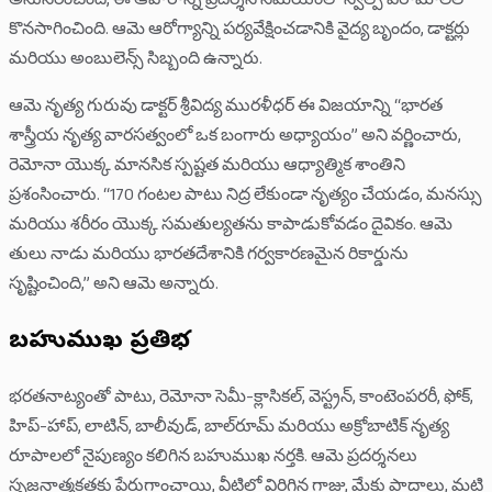
అనుసరించింది, ఈ ఆహారాన్ని ప్రదర్శన సమయంలో స్వల్ప విరామాలలో
కొనసాగించింది. ఆమె ఆరోగ్యాన్ని పర్యవేక్షించడానికి వైద్య బృందం, డాక్టర్లు
మరియు అంబులెన్స్ సిబ్బంది ఉన్నారు.
ఆమె నృత్య గురువు డాక్టర్ శ్రీవిద్య మురళీధర్ ఈ విజయాన్ని “భారత
శాస్త్రీయ నృత్య వారసత్వంలో ఒక బంగారు అధ్యాయం” అని వర్ణించారు,
రెమోనా యొక్క మానసిక స్పష్టత మరియు ఆధ్యాత్మిక శాంతిని
ప్రశంసించారు. “170 గంటల పాటు నిద్ర లేకుండా నృత్యం చేయడం, మనస్సు
మరియు శరీరం యొక్క సమతుల్యతను కాపాడుకోవడం దైవికం. ఆమె
తులు నాడు మరియు భారతదేశానికి గర్వకారణమైన రికార్డును
సృష్టించింది,” అని ఆమె అన్నారు.
బహుముఖ ప్రతిభ
భరతనాట్యంతో పాటు, రెమోనా సెమీ-క్లాసికల్, వెస్ట్రన్, కాంటెంపరరీ, ఫోక్,
హిప్-హాప్, లాటిన్, బాలీవుడ్, బాల్‌రూమ్ మరియు అక్రోబాటిక్ నృత్య
రూపాలలో నైపుణ్యం కలిగిన బహుముఖ నర్తకి. ఆమె ప్రదర్శనలు
సృజనాత్మకతకు పేరుగాంచాయి, వీటిలో విరిగిన గాజు, మేకు పాదాలు, మట్టి