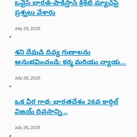
ఒవైసీ భారత్-పాకిస్తాన్ క్రికెట్ మ్యాచ్‌పై
ప్రశ్నలు వేశారు
July 29, 2025
శని దేవుడి దివ్య గుణాలను
అనుభవించండి: కర్మ మరియు న్యాయ…
July 26, 2025
ఒక వీర గాథ: భారతదేశం 26వ కార్గిల్
విజయ్ దివసాన్ని…
July 26, 2025