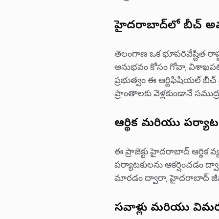
హైదరాబాద్‌లో బీచ్ 
తెలంగాణ ఒక భూపరివేష్టిత రాష
అనుభవం కోసం గోవా, విశాఖపట్నం,
ప్రభుత్వం ఈ ఆర్టిఫిషియల్ బీచ
ప్రాంతాలకు వెళ్లకుండానే సము
ఆర్థిక మరియు పర్యా
ఈ ప్రాజెక్టు హైదరాబాద్ ఆర్థిక
పర్యాటకులను ఆకర్షించడం ద్వార
మారడం ద్వారా, హైదరాబాద్ జీవ
సవాళ్లు మరియు విమర