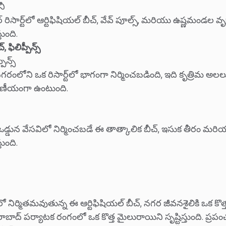
నీ
 రిసార్ట్‌లో ఆర్టిఫిషియల్ బీచ్, వేవ్ పూల్స్, మరియు ఉష్ణమండల వృ
ుంది.
, ఫిలిప్పీన్స్
ీన్స్
నగరంలోని ఒక రిసార్ట్‌లో భాగంగా నిర్మించబడింది, ఇది కృత్రిమ
్షణీయంగా ఉంటుంది.
ి ఒడ్డున వేసవిలో నిర్మించబడే ఈ తాత్కాలిక బీచ్, ఇసుక తీరం మరి
ుంది.
ో నిర్మితమవుతున్న ఈ ఆర్టిఫిషియల్ బీచ్, నగర జీవనశైలికి ఒక కొ
బాద్ పర్యాటక రంగంలో ఒక కొత్త మైలురాయిని సృష్టిస్తుంది. ప్రపంచ