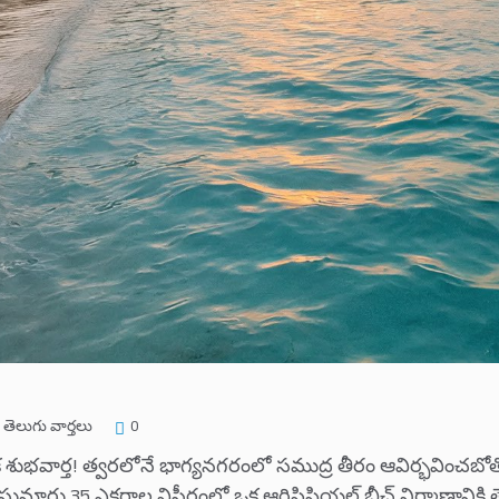
తెలుగు వార్తలు
0
భవార్త! త్వరలోనే భాగ్యనగరంలో సముద్ర తీరం ఆవిర్భవించబోతోంది.