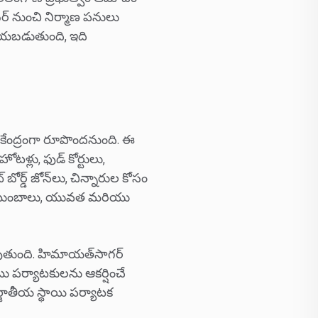
కి తెలంగాణ ప్రభుత్వం ఆమోదం
ంబర్ నుంచి నిర్మాణ పనులు
ి చేయబడుతుంది, ఇది
 కేంద్రంగా రూపొందనుంది. ఈ
హోటళ్లు, ఫుడ్ కోర్టులు,
ట్ బోర్డ్ జోన్‌లు, చిన్నారుల కోసం
 కుటుంబాలు, యువత మరియు
ుతుంది. హిమాయత్‌సాగర్
పర్యాటకులను ఆకర్షించే
్జాతీయ స్థాయి పర్యాటక