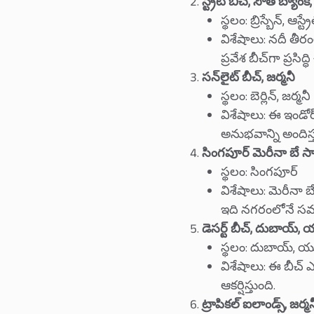
స్ట్రీట్ బీచ్, సౌత్ బ్యాంక్
స్థలం: బ్రిస్బేన్, ఆస్ట
విశేషాలు: నదీ తీర
ప్రవేశ బీచ్‌గా ప్రసిద్ధ
సన్‌లైట్ బీచ్, జర్మనీ
స్థలం: బెర్లిన్, జర్మనీ
విశేషాలు: ఈ ఇండ
అనుభవాన్ని అందిస్త
సింగపూర్ మెరీనా బే సాం
స్థలం: సింగపూర్
విశేషాలు: మెరీనా బ
ఇది నగరంలోనే సము
డెసర్ట్ బీచ్, దుబాయ్, 
స్థలం: దుబాయ్,
విశేషాలు: ఈ బీచ్ 
ఆకర్షిస్తుంది.
ట్రాపికల్ ఐలాండ్స్, జర్మన