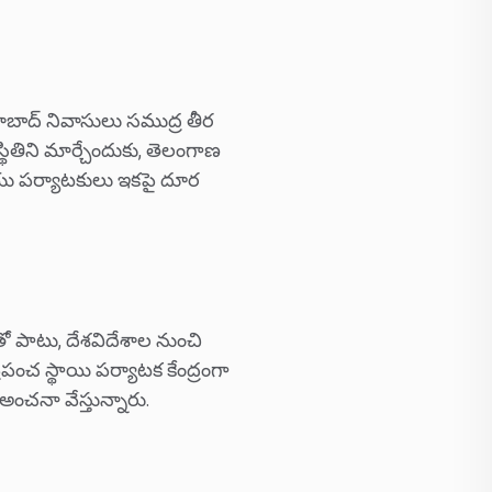
రాబాద్ నివాసులు సముద్ర తీర
్థితిని మార్చేందుకు, తెలంగాణ
మరియు పర్యాటకులు ఇకపై దూర
ంతో పాటు, దేశవిదేశాల నుంచి
రపంచ స్థాయి పర్యాటక కేంద్రంగా
ంచనా వేస్తున్నారు.