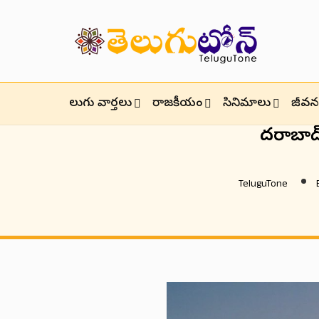
తెలుగు వార్తలు
రాజకీయం
సినిమాలు
జీవనశ
హైదరాబా
TeluguTone