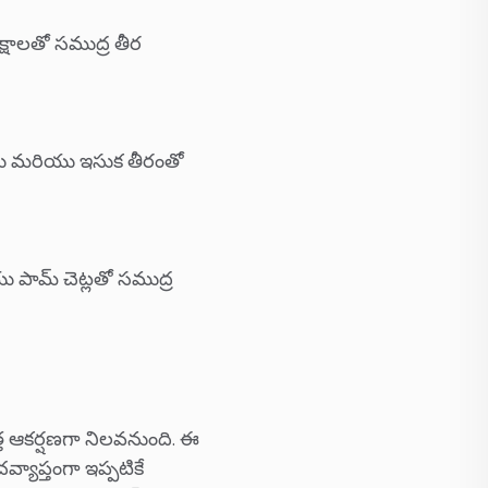
క్షాలతో సముద్ర తీర
 అలలు మరియు ఇసుక తీరంతో
యు పామ్ చెట్లతో సముద్ర
త్త ఆకర్షణగా నిలవనుంది. ఈ
వ్యాప్తంగా ఇప్పటికే