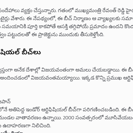
 సందేహాలు వ్యక్తం చేస్తున్నారు. గతంలో ముఖ్యమంత్రి రేవంత్ రెడ్డి
టైర్లు వేశారు. ఈ నేపథ్యంలో, ఈ బీచ్ నిర్మాణం ఆ వ్యాఖ్యలకు సమా
ులు సమయానికి పూర్తి కాకపోతే ఆసక్తి తగ్గిపోయే ప్రమాదం ఉందని క
ం పట్టుదలతో ఈ ప్రాజెక్టును ముందుకు తీసుకెళ్తోంది.
ఫిషియల్ బీచ్‌లు
వ్యాప్తంగా అనేక దేశాల్లో విజయవంతంగా అమలు చేయబడ్డాయి. ఈ బీచ్
ని అందించడంలో విజయవంతమయ్యాయి. ఇక్కడ కొన్ని ప్రముఖ ఆర్టిఫ
జపాన్
ోనే అతిపెద్ద ఇండోర్ ఆర్టిఫిషియల్ బీచ్‌గా పరిగణించబడింది. ఈ బ
మండల వాతావరణం ఉన్నాయి. 2000 సంవత్సరంలో మూసివేయబడినప్
ుఖ ఉదాహరణగా నిలిచింది.