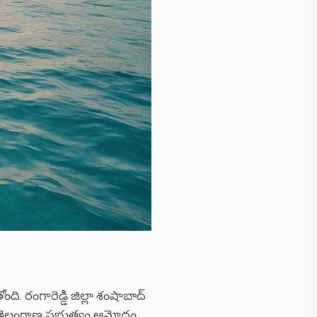
 రంగారెడ్డి జిల్లా శంషాబాద్