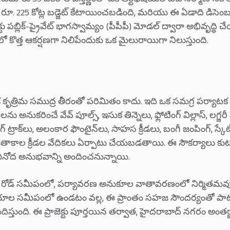
మారు 35 ఎకరాల విస్తీర్ణంలో ఒక ఆర్టిఫిషియల్ బీచ్ నిర్మాణాని
కోసం రూ. 225 కోట్ల బడ్జెట్ కేటాయించబడింది, మరియు ఈ ఏడాది డిసె
్టు పబ్లిక్-ప్రైవేట్ భాగస్వామ్యం (పీపీపీ) మోడల్ ద్వారా అభివృద్ధ
 కొత్త ఆకర్షణగా నిలిపేందుకు ఒక మైలురాయిగా నిలుస్తుంది.
క కృత్రిమ సముద్ర తీరంతో పరిమితం కాదు. ఇది ఒక సమగ్ర పర్యాటక
ు అనుకరించే వేవ్ పూల్స్, ఇసుక తిన్నెలు, ఫ్లోటింగ్ విల్లాస్, లగ్జరీ 
ాగింగ్ ట్రాక్‌లు, అలంకార ఫౌంటైన్‌లు, సాహస క్రీడలు, బంగీ జంపింగ్, స్కే
ీతాకాల క్రీడల వేదికలు ఏర్పాటు చేయబడతాయి. ఈ సౌకర్యాలు
వినోద అనుభవాన్ని అందించనున్నాయి.
గ్ రోడ్ సమీపంలో, పర్యావరణ అనుకూల వాతావరణంలో నిర్మితమవ
ాల సమీపంలో ఉండటం వల్ల, ఈ ప్రాంతం సహజ సౌందర్యంతో పాటు 
స్తుంది. ఈ ప్రాజెక్టు పూర్తయిన తర్వాత, హైదరాబాద్ నగరం అంతర