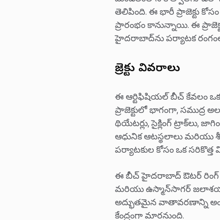
మండలంలోని కొత్వాల్‌గూడలో సు
తెలిపింది. ఈ భారీ ప్రాజెక్టు 
ప్రారంభం కానున్నాయి. ఈ ప్రాజెక
హైదరాబాద్‌ను పర్యాటక రంగంలో
ప్రాజెక్టు వివరాలు
ఈ ఆర్టిఫిషియల్ బీచ్ కేవలం ఒ
ప్రాజెక్టులో భాగంగా, సముద్ర అలలన
థియేటర్లు, సైక్లింగ్ ట్రాక్‌లు, జ
ఆధునిక ఆటస్థలాలు మరియు శ
పర్యాటకుల కోసం ఒక సరికొత్త 
ఈ బీచ్ హైదరాబాద్ ఔటర్ రిం
మరియు ఉస్మాన్‌సాగర్ జలాశయ
అద్భుతమైన వాతావరణాన్ని అంది
కేంద్రంగా మారనుంది.