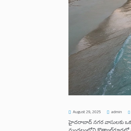
August 29, 2025
admin
హైదరాబాద్ నగర వాసులకు ఒక శు