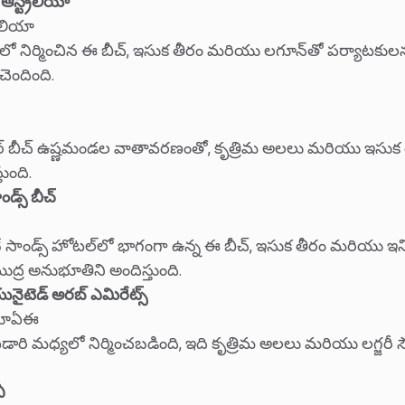
, ఆస్ట్రేలియా
్రేలియా
ంలో నిర్మించిన ఈ బీచ్, ఇసుక తీరం మరియు లగూన్‌తో పర్యాటకులను 
ి చెందింది.
ోర్ బీచ్ ఉష్ణమండల వాతావరణంతో, కృత్రిమ అలలు మరియు ఇసుక 
ుంది.
డ్స్ బీచ్
ే సాండ్స్ హోటల్‌లో భాగంగా ఉన్న ఈ బీచ్, ఇసుక తీరం మరియు ఇన్ఫినిట
ద్ర అనుభూతిని అందిస్తుంది.
యునైటెడ్ అరబ్ ఎమిరేట్స్
 యూఏఈ
ఎడారి మధ్యలో నిర్మించబడింది, ఇది కృత్రిమ అలలు మరియు లగ్జరీ
ీ