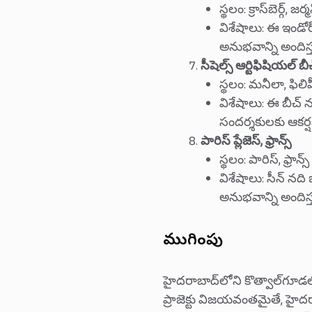
స్థలం: క్రాస్‌బెర్గ్, జర్మ
విశేషాలు: ఈ ఇండోర్
అనుభవాన్ని అందిస్త
సీషెల్స్ ఆర్టిఫిషియల్ బీచ్
స్థలం: మనీలా, ఫిలిప్ప
విశేషాలు: ఈ బీచ్ 
సందర్శకులకు ఆకర
పారిస్ ప్లేజెస్, ఫ్రాన్స్
స్థలం: పారిస్, ఫ్రాన్స్
విశేషాలు: సీన్ నద
అనుభవాన్ని అందిస్త
ముగింపు
హైదరాబాద్‌లోని కొత్వాల్‌గూడల
ప్రాజెక్టు విజయవంతమైతే, హైదరా