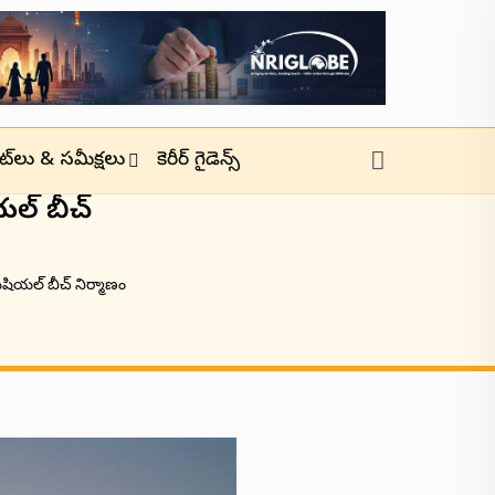
జెట్‌లు & సమీక్షలు
కెరీర్ గైడెన్స్
యల్ బీచ్
ఫిషియల్ బీచ్ నిర్మాణం