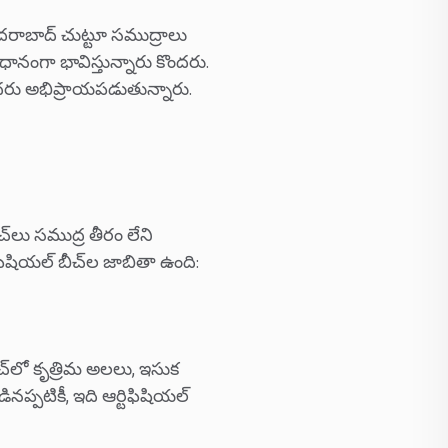
 హైదరాబాద్ చుట్టూ సముద్రాలు
ధానంగా భావిస్తున్నారు కొందరు.
ొందరు అభిప్రాయపడుతున్నారు.
‌లు సముద్ర తీరం లేని
ిషియల్ బీచ్‌ల జాబితా ఉంది:
ీచ్‌లో కృత్రిమ అలలు, ఇసుక
పటికీ, ఇది ఆర్టిఫిషియల్