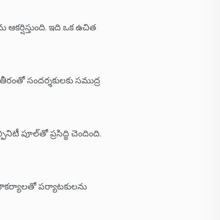
ఆకర్షిస్తుంది. ఇది ఒక ఉచిత
తీరంతో సందర్శకులకు సముద్ర
ీ పూల్‌తో ప్రసిద్ధి చెందింది.
 సౌకర్యాలతో పర్యాటకులను