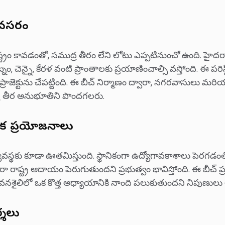
అవసరం
్ట్రం కావడంతో, సముద్ర తీరం లేని లోటు ఎప్పటినుంచో ఉంది. హైద
 చెన్నై, కేరళ వంటి ప్రాంతాలకు ప్రయాణించాల్సి వస్తోంది. ఈ పరిస
్ ప్రాజెక్టును చేపట్టింది. ఈ బీచ్ నిర్మాణం ద్వారా, నగరవాసులు 
ద్ర తీర అనుభూతిని పొందగలరు.
టక ప్రయోజనాలు
 వ్యవస్థకు కూడా ఊతమిస్తుంది. స్థానికంగా ఉద్యోగావకాశాలు పెరగడ
ా రాష్ట్ర ఆదాయం పెరుగుతుందని ప్రభుత్వం భావిస్తోంది. ఈ బీచ్ ప్
నశైలిలో ఒక కొత్త అధ్యాయానికి నాంది పలుకుతుందని నిపుణులు అ
్శలు