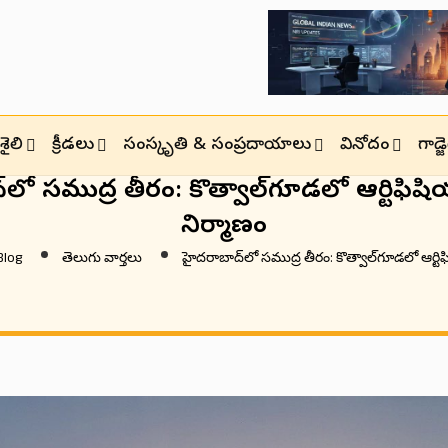
ైలి
క్రీడలు
సంస్కృతి & సంప్రదాయాలు
వినోదం
గాడ్
ద్‌లో సముద్ర తీరం: కొత్వాల్‌గూడలో ఆర్టిఫిషి
నిర్మాణం
Blog
తెలుగు వార్తలు
హైదరాబాద్‌లో సముద్ర తీరం: కొత్వాల్‌గూడలో ఆర్టి