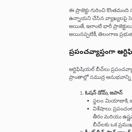
ఈ ప్రాజెక్టు గురించి కొంతమంది
ఉన్నాయని చేసిన వ్యాఖ్యలపై సె
అయితే, ఇలాంటి భారీ ప్రాజెక్ట
అయినప్పటికీ, తెలంగాణ ప్రభుత్వ
ప్రపంచవ్యాప్తంగా ఆర్టి
ఆర్టిఫిషియల్ బీచ్‌లు ప్రపంచ
ప్రాంతాల్లో సముద్ర అనుభవాన్
ఓషన్ డోమ్, జపాన్
స్థలం: మియాజాకి, 
విశేషాలు: ప్రపంచంల
తీరం మరియు ఉష్ణ
బీచ్‌లకు ఒక ప్రమ