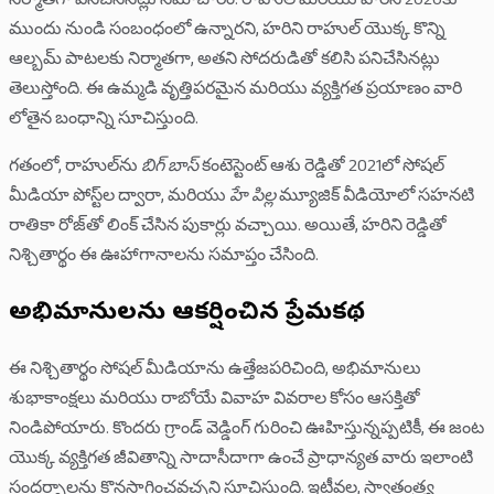
నిర్మాతగా పనిచేసినట్లు సమాచారం. రాహుల్ మరియు హరిని 2020కు
ముందు నుండి సంబంధంలో ఉన్నారని, హరిని రాహుల్ యొక్క కొన్ని
ఆల్బమ్ పాటలకు నిర్మాతగా, అతని సోదరుడితో కలిసి పనిచేసినట్లు
తెలుస్తోంది. ఈ ఉమ్మడి వృత్తిపరమైన మరియు వ్యక్తిగత ప్రయాణం వారి
లోతైన బంధాన్ని సూచిస్తుంది.
గతంలో, రాహుల్‌ను
బిగ్ బాస్
కంటెస్టెంట్ ఆశు రెడ్డితో 2021లో సోషల్
మీడియా పోస్ట్‌ల ద్వారా, మరియు
హే పిల్ల
మ్యూజిక్ వీడియోలో సహనటి
రాతికా రోజ్‌తో లింక్ చేసిన పుకార్లు వచ్చాయి. అయితే, హరిని రెడ్డితో
నిశ్చితార్థం ఈ ఊహాగానాలను సమాప్తం చేసింది.
అభిమానులను ఆకర్షించిన ప్రేమకథ
ఈ నిశ్చితార్థం సోషల్ మీడియాను ఉత్తేజపరిచింది, అభిమానులు
శుభాకాంక్షలు మరియు రాబోయే వివాహ వివరాల కోసం ఆసక్తితో
నిండిపోయారు. కొందరు గ్రాండ్ వెడ్డింగ్ గురించి ఊహిస్తున్నప్పటికీ, ఈ జంట
యొక్క వ్యక్తిగత జీవితాన్ని సాదాసీదాగా ఉంచే ప్రాధాన్యత వారు ఇలాంటి
సందర్భాలను కొనసాగించవచ్చని సూచిస్తుంది. ఇటీవల, స్వాతంత్ర్య