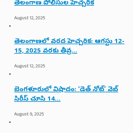
తెలంగాణ పోలీసుల హెచ్చరిక
August 12, 2025
తెలంగాణలో వరద హెచ్చరిక: ఆగస్టు 12-
15, 2025 వరకు తీవ్ర…
August 12, 2025
బెంగళూరులో విషాదం: ‘డెత్ నోట్’ వెబ్
సిరీస్ చూసి 14…
August 9, 2025