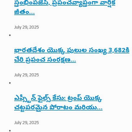
స్తంభింపజేసి, ప్రపంచవ్యాప్తంగా వార్షిక
జీతం…
July 29, 2025
భారతదేశం యొక్క పులుల సంఖ్య 3,682కి
చేరి ప్రపంచ సంరక్షణ…
July 29, 2025
ఎప్స్టీన్ ఫైల్స్ కేసు: ట్రంప్ యొక్క
చట్టపరమైన పోరాటం మరియు…
July 29, 2025