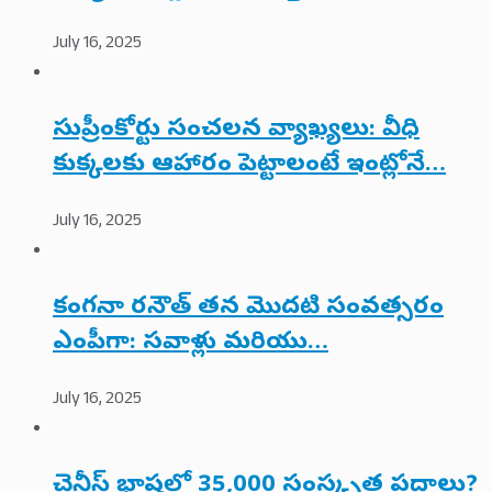
July 16, 2025
సుప్రీంకోర్టు సంచలన వ్యాఖ్యలు: వీధి
కుక్కలకు ఆహారం పెట్టాలంటే ఇంట్లోనే…
July 16, 2025
కంగనా రనౌత్ తన మొదటి సంవత్సరం
ఎంపీగా: సవాళ్లు మరియు…
July 16, 2025
చైనీస్ భాషలో 35,000 సంస్కృత పదాలు?