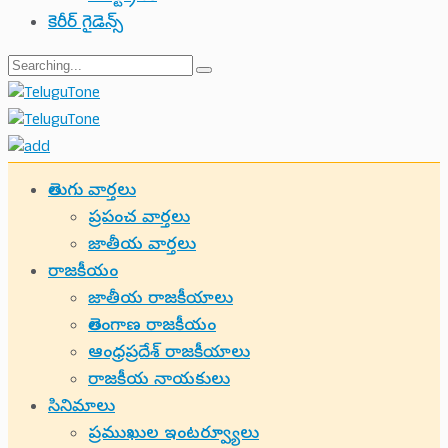
కెరీర్ గైడెన్స్
Search
for:
తెలుగు వార్తలు
ప్రపంచ వార్తలు
జాతీయ వార్తలు
రాజకీయం
జాతీయ రాజకీయాలు
తెలంగాణ రాజకీయం
ఆంధ్రప్రదేశ్ రాజకీయాలు
రాజకీయ నాయకులు
సినిమాలు
ప్రముఖుల ఇంటర్వ్యూలు