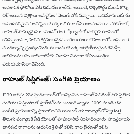
సందర్భాన్ని అత్యంత సాదాసీదాగా జరుపుకున్నారు, దంపతుల నుండి
అధికారిక ఫోటోలు ఏవీ విడుదల కాలేదు. అయితే, నిశ్చితార్థం నుండి కొన్ని
లీక్ అయిన చిత్రాలు ఆన్‌లైన్‌లో వెలుగులోకి వచ్చాయి, అభిమానులకు ఈ
ఆనందకరమైన సందర్భం యొక్క ఒక ఝలక్‌ను అందించాయి. ఫోటోలలో,
రాహుల్ సౌమ్యమైన లావెండర్ రంగు షేర్వాణీలో సొగసైన రూపంలో
కనిపిస్తుండగా, హరిని శక్తివంతమైన నారింజ రంగు లెహంగాలో సంప్రదాయ
సౌందర్యాన్ని ప్రదర్శించింది. ఈ జంట యొక్క ఆకర్షణీయమైన కెమిస్ట్రీ
అభిమానులను వారి రాబోయే వివాహ వివరాల కోసం ఆసక్తిగా
ఎదురుచూసేలా చేసింది.
రాహుల్ సిప్లిగంజ్: సంగీత ప్రయాణం
1989 ఆగస్టు 22న హైదరాబాద్‌లో జన్మించిన రాహుల్ సిప్లిగంజ్ తన ప్రతిభ
మరియు పట్టుదలతో స్టార్‌డమ్‌ను అందుకున్నారు. 2009 నుండి తన
సంగీత ప్రయాణాన్ని ప్రారంభించిన రాహుల్, యూట్యూబ్‌లో స్వతంత్ర
తెలుగు మ్యూజిక్ వీడియోలతో పాపులారిటీ సంపాదించారు, సాంప్రదాయ
జానపద రాగాలను ఆధునిక శైలితో కలిపి. కాల భైరవతో కలిసి