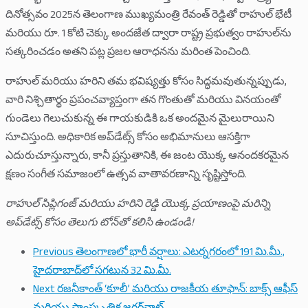
దినోత్సవం 2025న తెలంగాణ ముఖ్యమంత్రి రేవంత్ రెడ్డితో రాహుల్ భేటీ
మరియు రూ. 1 కోటి చెక్కు అందజేత ద్వారా రాష్ట్ర ప్రభుత్వం రాహుల్‌ను
సత్కరించడం అతని పట్ల ప్రజల ఆరాధనను మరింత పెంచింది.
రాహుల్ మరియు హరిని తమ భవిష్యత్తు కోసం సిద్ధమవుతున్నప్పుడు,
వారి నిశ్చితార్థం ప్రపంచవ్యాప్తంగా తన గొంతుతో మరియు వినయంతో
గుండెలు గెలుచుకున్న ఈ గాయకుడికి ఒక అందమైన మైలురాయిని
సూచిస్తుంది. అధికారిక అప్‌డేట్స్ కోసం అభిమానులు ఆసక్తిగా
ఎదురుచూస్తున్నారు, కానీ ప్రస్తుతానికి, ఈ జంట యొక్క ఆనందకరమైన
క్షణం సంగీత సమాజంలో ఉత్సవ వాతావరణాన్ని సృష్టిస్తోంది.
రాహుల్ సిప్లిగంజ్ మరియు హరిని రెడ్డి యొక్క ప్రయాణంపై మరిన్ని
అప్‌డేట్స్ కోసం తెలుగు టోన్‌తో కలిసి ఉండండి!
Previous
తెలంగాణలో భారీ వర్షాలు: ఎటర్నగరంలో 191 మి.మీ.,
హైదరాబాద్‌లో సగటున 32 మి.మీ.
Next
రజనీకాంత్ ‘కూలీ’ మరియు రాజకీయ తూఫాన్: బాక్స్ ఆఫీస్