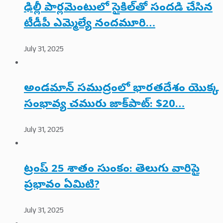
ఢిల్లీ పార్లమెంటులో సైకిల్‌తో సందడి చేసిన
టీడీపీ ఎమ్మెల్యే నందమూరి…
July 31, 2025
అండమాన్ సముద్రంలో భారతదేశం యొక్క
సంభావ్య చమురు జాక్‌పాట్: $20…
July 31, 2025
ట్రంప్ 25 శాతం సుంకం: తెలుగు వారిపై
ప్రభావం ఏమిటి?
July 31, 2025