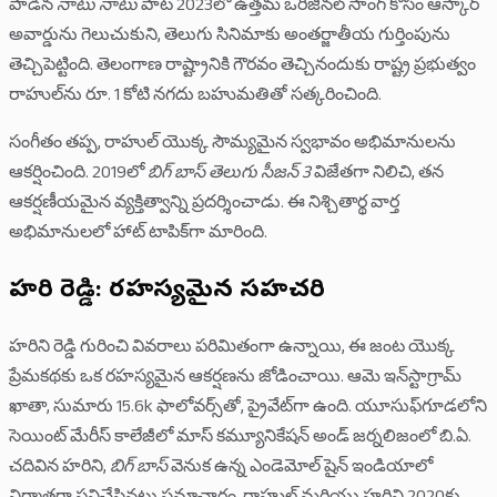
పాడిన
నాటు నాటు
పాట 2023లో ఉత్తమ ఒరిజినల్ సాంగ్ కోసం ఆస్కార్
అవార్డును గెలుచుకుని, తెలుగు సినిమాకు అంతర్జాతీయ గుర్తింపును
తెచ్చిపెట్టింది. తెలంగాణ రాష్ట్రానికి గౌరవం తెచ్చినందుకు రాష్ట్ర ప్రభుత్వం
రాహుల్‌ను రూ. 1 కోటి నగదు బహుమతితో సత్కరించింది.
సంగీతం తప్ప, రాహుల్ యొక్క సౌమ్యమైన స్వభావం అభిమానులను
ఆకర్షించింది. 2019లో
బిగ్ బాస్ తెలుగు సీజన్ 3
విజేతగా నిలిచి, తన
ఆకర్షణీయమైన వ్యక్తిత్వాన్ని ప్రదర్శించాడు. ఈ నిశ్చితార్థ వార్త
అభిమానులలో హాట్ టాపిక్‌గా మారింది.
హరిని రెడ్డి: రహస్యమైన సహచరి
హరిని రెడ్డి గురించి వివరాలు పరిమితంగా ఉన్నాయి, ఈ జంట యొక్క
ప్రేమకథకు ఒక రహస్యమైన ఆకర్షణను జోడించాయి. ఆమె ఇన్‌స్టాగ్రామ్
ఖాతా, సుమారు 15.6k ఫాలోవర్స్‌తో, ప్రైవేట్‌గా ఉంది. యూసుఫ్‌గూడలోని
సెయింట్ మేరీస్ కాలేజీలో మాస్ కమ్యూనికేషన్ అండ్ జర్నలిజంలో బి.ఏ.
చదివిన హరిని,
బిగ్ బాస్
వెనుక ఉన్న ఎండెమోల్ షైన్ ఇండియాలో