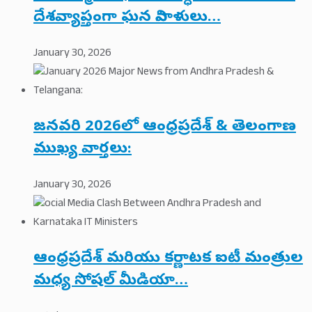
దేశవ్యాప్తంగా ఘన నివాళులు…
January 30, 2026
జనవరి 2026లో ఆంధ్రప్రదేశ్ & తెలంగాణ
ముఖ్య వార్తలు:
January 30, 2026
ఆంధ్రప్రదేశ్ మరియు కర్ణాటక ఐటీ మంత్రుల
మధ్య సోషల్ మీడియా…