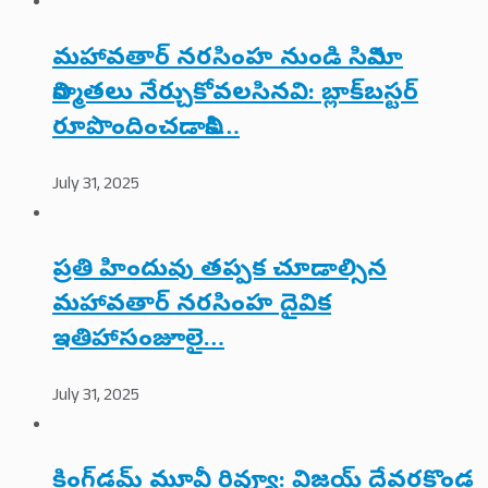
మహావతార్ నరసింహ నుండి సినిమా
నిర్మాతలు నేర్చుకోవలసినవి: బ్లాక్‌బస్టర్
రూపొందించడానికి…
July 31, 2025
ప్రతి హిందువు తప్పక చూడాల్సిన
మహావతార్ నరసింహ దైవిక
ఇతిహాసంజూలై…
July 31, 2025
కింగ్‌డమ్ మూవీ రివ్యూ: విజయ్ దేవరకొండ