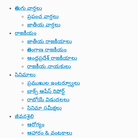
తెలుగు వార్తలు
ప్రపంచ వార్తలు
జాతీయ వార్తలు
రాజకీయం
జాతీయ రాజకీయాలు
తెలంగాణ రాజకీయం
ఆంధ్రప్రదేశ్ రాజకీయాలు
రాజకీయ నాయకులు
సినిమాలు
ప్రముఖుల ఇంటర్వ్యూలు
బాక్స్ ఆఫీస్ రిపోర్ట్
రాబోయే విడుదలలు
సినిమా సమీక్షలు
జీవనశైలి
ఆరోగ్యం
ఆహారం & వంటకాలు