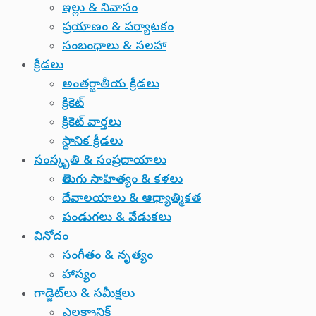
ఇల్లు & నివాసం
ప్రయాణం & పర్యాటకం
సంబంధాలు & సలహా
క్రీడలు
అంతర్జాతీయ క్రీడలు
క్రికెట్
క్రికెట్ వార్తలు
స్థానిక క్రీడలు
సంస్కృతి & సంప్రదాయాలు
తెలుగు సాహిత్యం & కళలు
దేవాలయాలు & ఆధ్యాత్మికత
పండుగలు & వేడుకలు
వినోదం
సంగీతం & నృత్యం
హాస్యం
గాడ్జెట్‌లు & సమీక్షలు
ఎలక్ట్రానిక్