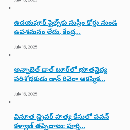
July 16, 2025
ఉదయపూర్ ఫైల్స్‌కు సుప్రీం కోర్టు నుండి
ఉపశమనం లేదు, కేంద్ర…
July 16, 2025
అన్నాబెల్ డాల్ టూర్‌లో భూతవైద్య
పరిశోధకుడు డాన్ రివెరా ఆకస్మిక…
July 16, 2025
వినూత డ్రైవర్ హత్య కేసులో పవన్
కళ్యాణ్ తప్పిదాలు: పూర్తి…