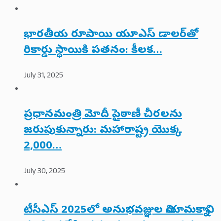
భారతీయ రూపాయి యూఎస్ డాలర్‌తో
రికార్డు స్థాయికి పతనం: కీలక…
July 31, 2025
ప్రధానమంత్రి మోదీ పైఠాణీ చీరలను
జరుపుకున్నారు: మహారాష్ట్ర యొక్క
2,000…
July 30, 2025
టీసీఎస్ 2025లో అనుభవజ్ఞుల నియామకాన్ని