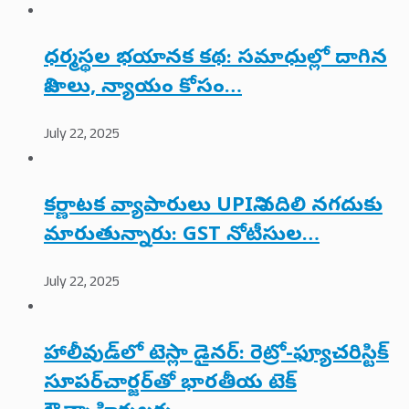
ధర్మస్థల భయానక కథ: సమాధుల్లో దాగిన
నిజాలు, న్యాయం కోసం…
July 22, 2025
కర్ణాటక వ్యాపారులు UPIని వదిలి నగదుకు
మారుతున్నారు: GST నోటీసుల…
July 22, 2025
హాలీవుడ్‌లో టెస్లా డైనర్: రెట్రో-ఫ్యూచరిస్టిక్
సూపర్‌చార్జర్‌తో భారతీయ టెక్