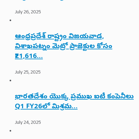
July 26, 2025
ఆంధ్రప్రదేశ్ రాష్ట్రం విజయవాడ,
విశాఖపట్నం మెట్రో ప్రాజెక్టుల కోసం
₹21,616…
July 25, 2025
భారతదేశం యొక్క ప్రముఖ ఐటీ కంపెనీలు
Q1 FY26లో మిశ్రమ…
July 24, 2025