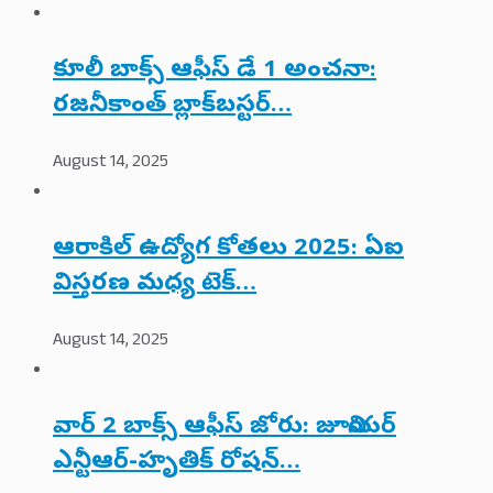
కూలీ బాక్స్ ఆఫీస్ డే 1 అంచనా:
రజనీకాంత్ బ్లాక్‌బస్టర్…
August 14, 2025
ఆరాకిల్ ఉద్యోగ కోతలు 2025: ఏఐ
విస్తరణ మధ్య టెక్…
August 14, 2025
వార్ 2 బాక్స్ ఆఫీస్ జోరు: జూనియర్
ఎన్టీఆర్-హృతిక్ రోషన్…