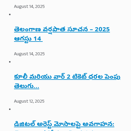
August 14, 2025
తెలంగాణ వర్షపాత సూచన – 2025
ఆగస్టు 14
August 14, 2025
కూలీ మరియు వార్ 2 టికెట్ ధరల పెంపు
తెలుగు…
August 12, 2025
డిజిటల్ అరెస్ట్ మోసాలపై అవగాహన: