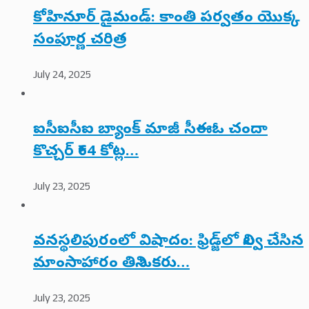
కోహినూర్ డైమండ్: కాంతి పర్వతం యొక్క
సంపూర్ణ చరిత్ర
July 24, 2025
ఐసీఐసీఐ బ్యాంక్ మాజీ సీఈఓ చందా
కొచ్చర్ ₹64 కోట్ల…
July 23, 2025
వనస్థలిపురంలో విషాదం: ఫ్రిడ్జ్‌లో నిల్వ చేసిన
మాంసాహారం తిని ఒకరు…
July 23, 2025