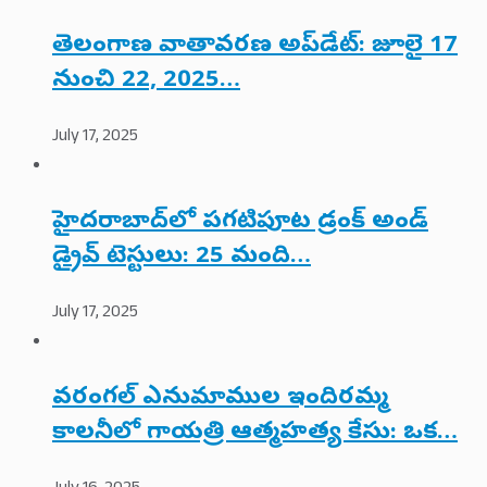
తెలంగాణ వాతావరణ అప్‌డేట్: జూలై 17
నుంచి 22, 2025…
July 17, 2025
హైదరాబాద్‌లో పగటిపూట డ్రంక్ అండ్
డ్రైవ్ టెస్టులు: 25 మంది…
July 17, 2025
వరంగల్ ఎనుమాముల ఇందిరమ్మ
కాలనీలో గాయత్రి ఆత్మహత్య కేసు: ఒక…