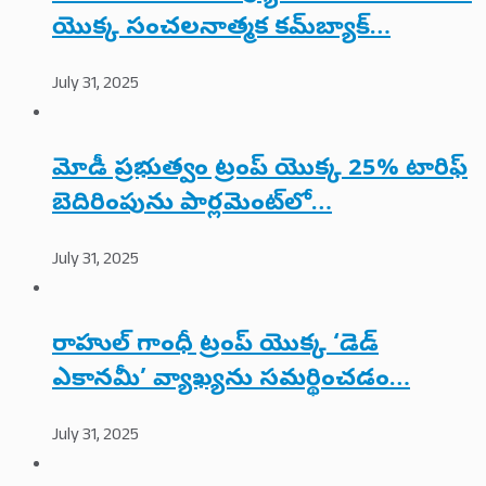
యొక్క సంచలనాత్మక కమ్‌బ్యాక్…
July 31, 2025
మోడీ ప్రభుత్వం ట్రంప్ యొక్క 25% టారిఫ్
బెదిరింపును పార్లమెంట్‌లో…
July 31, 2025
రాహుల్ గాంధీ ట్రంప్ యొక్క ‘డెడ్
ఎకానమీ’ వ్యాఖ్యను సమర్థించడం…
July 31, 2025