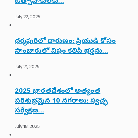
ఔత్సాహికులకు…
July 22, 2025
ధర్మపురిలో దారుణం: ప్రియుడి కోసం
సాంబారులో విషం కలిపి భర్తను…
July 21, 2025
2025 భారతదేశంలో అత్యంత
పరిశుభ్రమైన 10 నగరాలు: స్వచ్ఛ
సర్వేక్షణ…
July 18, 2025