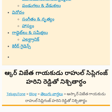
పండుగలు & వేడుకలు
వినోదం
సంగీతం & నృత్యం
హాస్యం
గాడ్జెట్‌లు & సమీక్షలు
ఎలక్ట్రానిక్
కెరీర్ గైడెన్స్
ఆస్కార్ విజేత గాయకుడు రాహుల్ సిప్లిగంజ్
హరిని రెడ్డితో నిశ్చితార్థం
TeluguTone
>
Blog
>
తెలుగు వార్తలు
>
ఆస్కార్ విజేత గాయకుడు
రాహుల్ సిప్లిగంజ్ హరిని రెడ్డితో నిశ్చితార్థం