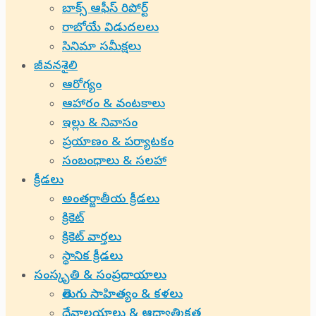
బాక్స్ ఆఫీస్ రిపోర్ట్
రాబోయే విడుదలలు
సినిమా సమీక్షలు
జీవనశైలి
ఆరోగ్యం
ఆహారం & వంటకాలు
ఇల్లు & నివాసం
ప్రయాణం & పర్యాటకం
సంబంధాలు & సలహా
క్రీడలు
అంతర్జాతీయ క్రీడలు
క్రికెట్
క్రికెట్ వార్తలు
స్థానిక క్రీడలు
సంస్కృతి & సంప్రదాయాలు
తెలుగు సాహిత్యం & కళలు
దేవాలయాలు & ఆధ్యాత్మికత