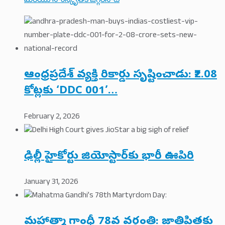
మరియు సాంస్కృతిక జగ్గర్‌నాట్
ఆంధ్రప్రదేశ్ వ్యక్తి రికార్డు సృష్టించాడు: ₹2.08
కోట్లకు ‘DDC 001’…
February 2, 2026
ఢిల్లీ హైకోర్టు జియోస్టార్‌కు భారీ ఊపిరి
January 31, 2026
మహాత్మా గాంధీ 78వ వర్ధంతి: జాతిపితకు