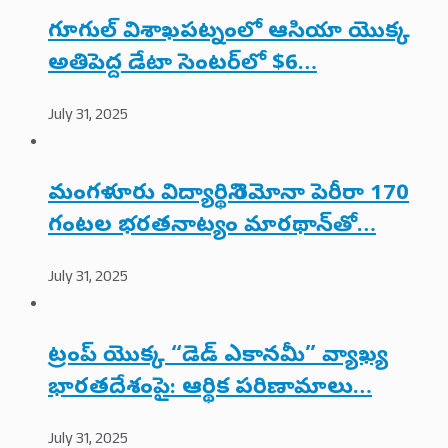
గూగుల్ విశాఖపట్నంలో ఆసియా యొక్క
అతిపెద్ద డేటా సెంటర్‌లో $6…
July 31, 2025
మంగళూరు విద్యార్థిని రెమోనా పెరీరా 170
గంటల భరతనాట్యం మారథాన్‌తో…
July 31, 2025
ట్రంప్ యొక్క “డెడ్ ఎకానమీ” వ్యాఖ్య
భారతదేశంపై: ఆర్థిక పరిణామాలు…
July 31, 2025