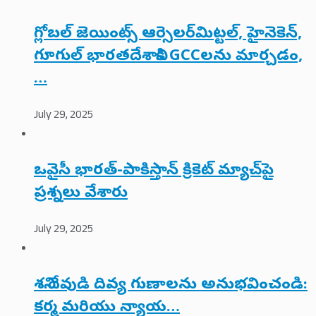
గ్లోబల్ జెయింట్స్ ఆర్సెలర్‌మిట్టల్, హైనెకెన్,
గూగుల్ భారతదేశానికి GCCలను మార్చడం,
…
July 29, 2025
ఒవైసీ భారత్-పాకిస్తాన్ క్రికెట్ మ్యాచ్‌పై
ప్రశ్నలు వేశారు
July 29, 2025
శని దేవుడి దివ్య గుణాలను అనుభవించండి:
కర్మ మరియు న్యాయ…