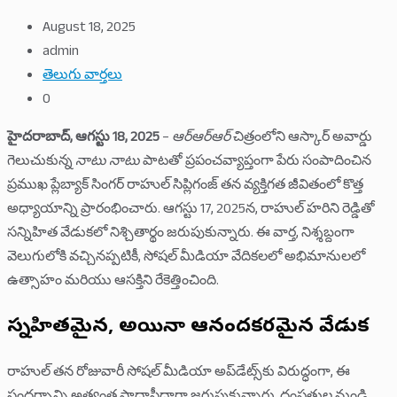
August 18, 2025
admin
తెలుగు వార్తలు
0
హైదరాబాద్, ఆగస్టు 18, 2025
–
ఆర్‌ఆర్‌ఆర్
చిత్రంలోని ఆస్కార్ అవార్డు
గెలుచుకున్న
నాటు నాటు
పాటతో ప్రపంచవ్యాప్తంగా పేరు సంపాదించిన
ప్రముఖ ప్లేబ్యాక్ సింగర్ రాహుల్ సిప్లిగంజ్ తన వ్యక్తిగత జీవితంలో కొత్త
అధ్యాయాన్ని ప్రారంభించారు. ఆగస్టు 17, 2025న, రాహుల్ హరిని రెడ్డితో
సన్నిహిత వేడుకలో నిశ్చితార్థం జరుపుకున్నారు. ఈ వార్త, నిశ్శబ్దంగా
వెలుగులోకి వచ్చినప్పటికీ, సోషల్ మీడియా వేదికలలో అభిమానులలో
ఉత్సాహం మరియు ఆసక్తిని రేకెత్తించింది.
సన్నిహితమైన, అయినా ఆనందకరమైన వేడుక
రాహుల్ తన రోజువారీ సోషల్ మీడియా అప్‌డేట్స్‌కు విరుద్ధంగా, ఈ