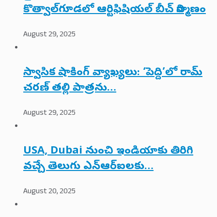
కొత్వాల్‌గూడలో ఆర్టిఫిషియల్ బీచ్ నిర్మాణం
August 29, 2025
స్వాసిక షాకింగ్ వ్యాఖ్యలు: ‘పెద్ది’లో రామ్
చరణ్ తల్లి పాత్రను…
August 29, 2025
USA, Dubai నుంచి ఇండియాకు తిరిగి
వచ్చే తెలుగు ఎన్‌ఆర్‌ఐలకు…
August 20, 2025