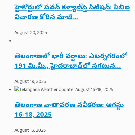
హైకోర్టులో పవన్ కళ్యాణ్‌పై పిటిషన్: సీబీఐ
విచారణ కోరిన మాజీ…
August 20, 2025
తెలంగాణలో భారీ వర్షాలు: ఎటర్నగరంలో
191 మి.మీ., హైదరాబాద్‌లో సగటున…
August 19, 2025
తెలంగాణ వాతావరణ నవీకరణ: ఆగస్టు
16-18, 2025
August 15, 2025