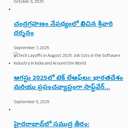
October 3, 2025
చంద్రగ్రహణం నేపధ్యంలో నిలిచిన శ్రీవారి
దర్శనం
September 7, 2025
ఆగస్టు 2025లో టెక్ లేఆఫ్‌లు: భారతదేశం
మరియు ప్రపంచవ్యాప్తంగా సాఫ్ట్‌వేర్…
September 5, 2025
హైదరాబాద్‌లో సముద్ర తీరం: