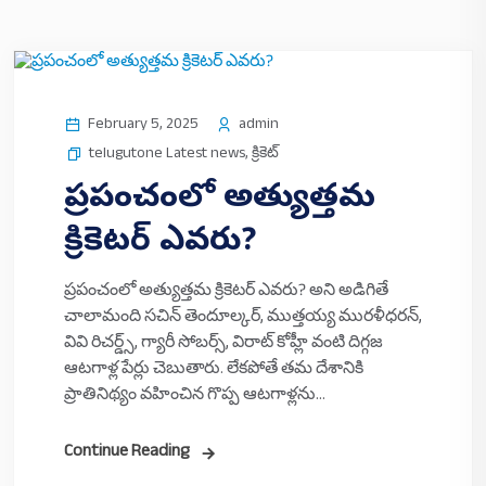
February 5, 2025
admin
telugutone Latest news
,
క్రికెట్
ప్రపంచంలో అత్యుత్తమ
క్రికెటర్ ఎవరు?
ప్రపంచంలో అత్యుత్తమ క్రికెటర్ ఎవరు? అని అడిగితే
చాలామంది సచిన్‌ తెందూల్కర్, ముత్తయ్య మురళీధరన్,
వివి రిచర్డ్స్‌, గ్యారీ సోబర్స్‌, విరాట్ కోహ్లీ వంటి దిగ్గజ
ఆటగాళ్ల పేర్లు చెబుతారు. లేకపోతే తమ దేశానికి
ప్రాతినిథ్యం వహించిన గొప్ప ఆటగాళ్లను...
Continue Reading