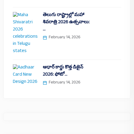
తెలుగు రాష్ట్రాల్లో మహా
శివరాత్రి 2026 ఉత్సవాలు:
…
February 14, 2026
ఆధార్ కార్డు కొత్త డిజైన్
2026: ఫోటో…
February 14, 2026