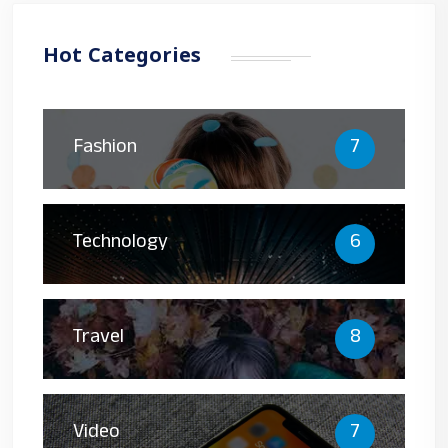
Hot Categories
Fashion
7
Technology
6
Travel
8
Video
7