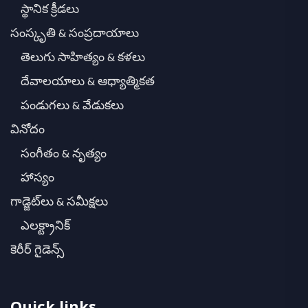
స్థానిక క్రీడలు
సంస్కృతి & సంప్రదాయాలు
తెలుగు సాహిత్యం & కళలు
దేవాలయాలు & ఆధ్యాత్మికత
పండుగలు & వేడుకలు
వినోదం
సంగీతం & నృత్యం
హాస్యం
గాడ్జెట్‌లు & సమీక్షలు
ఎలక్ట్రానిక్
కెరీర్ గైడెన్స్