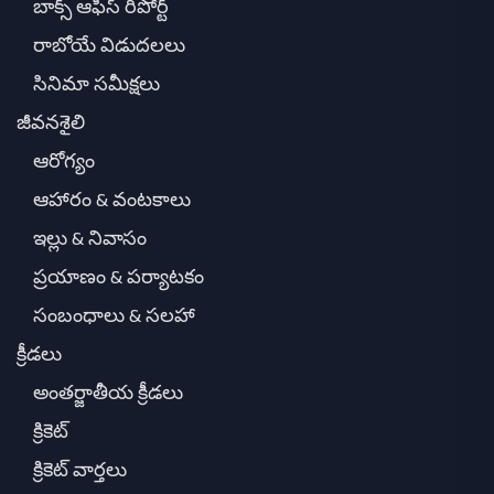
బాక్స్ ఆఫీస్ రిపోర్ట్
రాబోయే విడుదలలు
సినిమా సమీక్షలు
జీవనశైలి
ఆరోగ్యం
ఆహారం & వంటకాలు
ఇల్లు & నివాసం
ప్రయాణం & పర్యాటకం
సంబంధాలు & సలహా
క్రీడలు
అంతర్జాతీయ క్రీడలు
క్రికెట్
క్రికెట్ వార్తలు