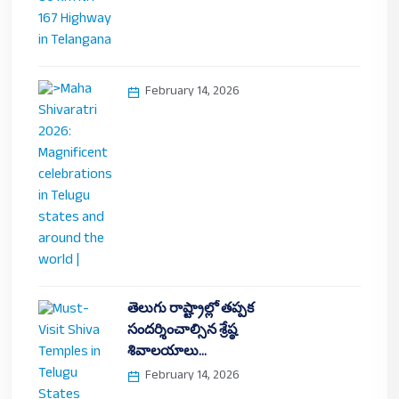
February 14, 2026
తెలుగు రాష్ట్రాల్లో తప్పక
సందర్శించాల్సిన శ్రేష్ఠ
శివాలయాలు…
February 14, 2026