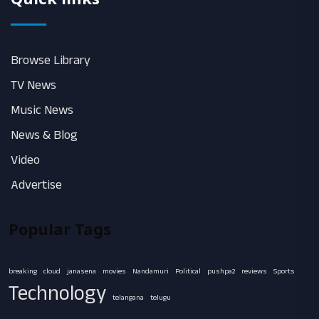
Quick links
Browse Library
TV News
Music News
News & Blog
Video
Advertise
Popular Tags
breaking
cloud
janasena
movies
Nandamuri
Political
pushpa2
reviews
Sports
Technology
telangana
telugu