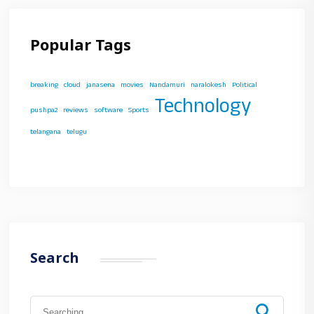
Popular Tags
breaking
cloud
janasena
movies
Nandamuri
naralokesh
Political
Technology
pushpa2
reviews
software
Sports
telangana
telugu
Search
Search