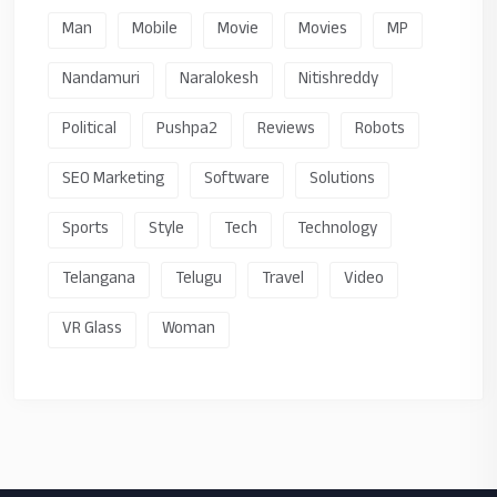
Man
Mobile
Movie
Movies
MP
Nandamuri
Naralokesh
Nitishreddy
Political
Pushpa2
Reviews
Robots
SEO Marketing
Software
Solutions
Sports
Style
Tech
Technology
Telangana
Telugu
Travel
Video
VR Glass
Woman