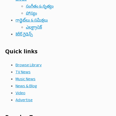
సంగీతం & నృత్యం
హాస్యం
గాడ్జెట్‌లు & సమీక్షలు
ఎలక్ట్రానిక్
కెరీర్ గైడెన్స్
Quick links
Browse Library
TV News
Music News
News & Blog
Video
Advertise