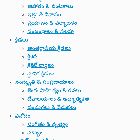
ఆహారం & వంటకాలు
ఇల్లు & నివాసం
ప్రయాణం & పర్యాటకం
సంబంధాలు & సలహా
క్రీడలు
అంతర్జాతీయ క్రీడలు
క్రికెట్
క్రికెట్ వార్తలు
స్థానిక క్రీడలు
సంస్కృతి & సంప్రదాయాలు
తెలుగు సాహిత్యం & కళలు
దేవాలయాలు & ఆధ్యాత్మికత
పండుగలు & వేడుకలు
వినోదం
సంగీతం & నృత్యం
హాస్యం