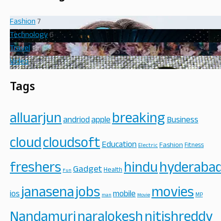
Fashion
7
Technology
6
Travel
8
Video
7
Tags
alluarjun
breaking
andriod
apple
Business
cloud
cloudsoft
Education
Fashion
Fitness
Electric
freshers
hindu
hyderaba
Gadget
Health
Fun
janasena
jobs
movies
ios
mobile
MP
man
Movie
Nandamuri
naralokesh
nitishreddy