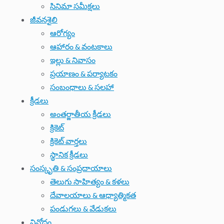
సినిమా సమీక్షలు
జీవనశైలి
ఆరోగ్యం
ఆహారం & వంటకాలు
ఇల్లు & నివాసం
ప్రయాణం & పర్యాటకం
సంబంధాలు & సలహా
క్రీడలు
అంతర్జాతీయ క్రీడలు
క్రికెట్
క్రికెట్ వార్తలు
స్థానిక క్రీడలు
సంస్కృతి & సంప్రదాయాలు
తెలుగు సాహిత్యం & కళలు
దేవాలయాలు & ఆధ్యాత్మికత
పండుగలు & వేడుకలు
వినోదం