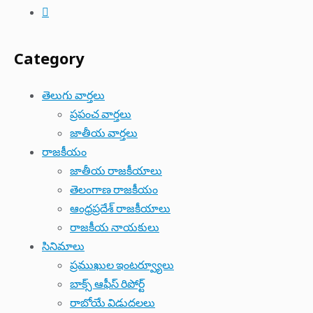
Category
తెలుగు వార్తలు
ప్రపంచ వార్తలు
జాతీయ వార్తలు
రాజకీయం
జాతీయ రాజకీయాలు
తెలంగాణ రాజకీయం
ఆంధ్రప్రదేశ్ రాజకీయాలు
రాజకీయ నాయకులు
సినిమాలు
ప్రముఖుల ఇంటర్వ్యూలు
బాక్స్ ఆఫీస్ రిపోర్ట్
రాబోయే విడుదలలు