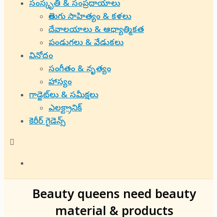
సంస్కృతి & సంప్రదాయాలు
తెలుగు సాహిత్యం & కళలు
దేవాలయాలు & ఆధ్యాత్మికత
పండుగలు & వేడుకలు
వినోదం
సంగీతం & నృత్యం
హాస్యం
గాడ్జెట్‌లు & సమీక్షలు
ఎలక్ట్రానిక్
కెరీర్ గైడెన్స్
Beauty queens need beauty
material & products