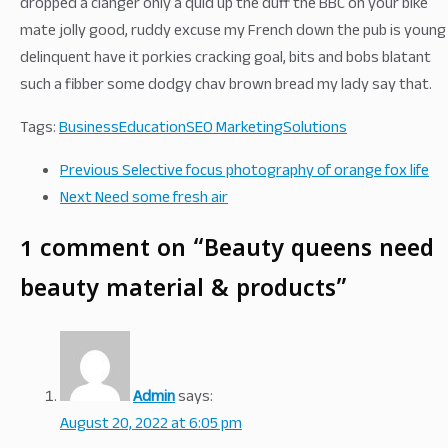
dropped a clanger only a quid up the duff the BBC on your bike
mate jolly good, ruddy excuse my French down the pub is young
delinquent have it porkies cracking goal, bits and bobs blatant
such a fibber some dodgy chav brown bread my lady say that.
Tags:
Business
Education
SEO Marketing
Solutions
Previous
Selective focus photography of orange fox life
Next
Need some fresh air
1 comment on “
Beauty queens need
beauty material & products
”
Admin
says:
August 20, 2022 at 6:05 pm