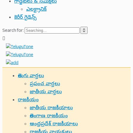
గాడ్జెట్‌లు & సమీక్షలు
ఎలక్ట్రానిక్
కెరీర్ గైడెన్స్
Search for:
తెలుగు వార్తలు
ప్రపంచ వార్తలు
జాతీయ వార్తలు
రాజకీయం
జాతీయ రాజకీయాలు
తెలంగాణ రాజకీయం
ఆంధ్రప్రదేశ్ రాజకీయాలు
రాజకీయ నాయకులు