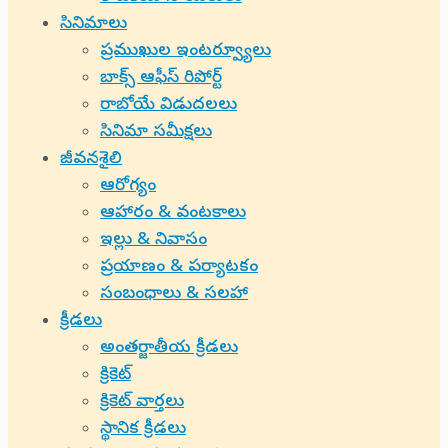
సినిమాలు
ప్రముఖుల ఇంటర్వ్యూలు
బాక్స్ ఆఫీస్ రిపోర్ట్
రాబోయే విడుదలలు
సినిమా సమీక్షలు
జీవనశైలి
ఆరోగ్యం
ఆహారం & వంటకాలు
ఇల్లు & నివాసం
ప్రయాణం & పర్యాటకం
సంబంధాలు & సలహా
క్రీడలు
అంతర్జాతీయ క్రీడలు
క్రికెట్
క్రికెట్ వార్తలు
స్థానిక క్రీడలు