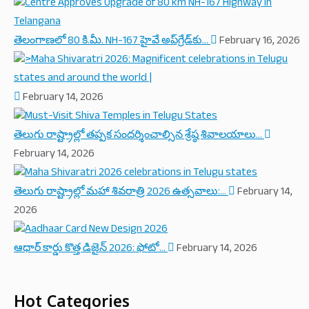
తెలంగాణలో 80 కి.మీ. NH-167 హైవే అప్‌గ్రేడ్‌కు…
February 16, 2026
February 14, 2026
తెలుగు రాష్ట్రాల్లో తప్పక సందర్శించాల్సిన శ్రేష్ఠ శివాలయాలు…
February 14, 2026
తెలుగు రాష్ట్రాల్లో మహా శివరాత్రి 2026 ఉత్సవాలు:…
February 14,
2026
ఆధార్ కార్డు కొత్త డిజైన్ 2026: ఫోటో…
February 14, 2026
Hot Categories