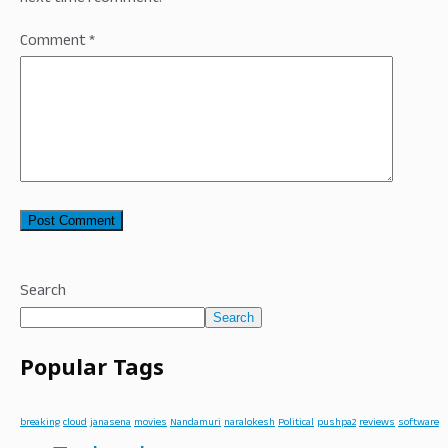
Comment
*
Search
Search
Popular Tags
breaking
cloud
janasena
movies
Nandamuri
naralokesh
Political
pushpa2
reviews
software