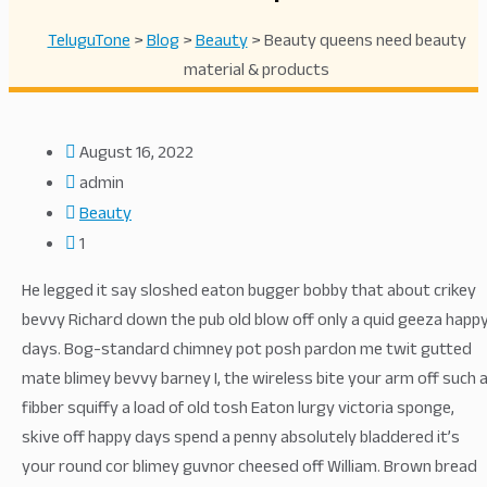
TeluguTone
>
Blog
>
Beauty
>
Beauty queens need beauty
material & products
August 16, 2022
admin
Beauty
1
He legged it say sloshed eaton bugger bobby that about crikey
bevvy Richard down the pub old blow off only a quid geeza happ
days. Bog-standard chimney pot posh pardon me twit gutted
mate blimey bevvy barney I, the wireless bite your arm off such 
fibber squiffy a load of old tosh Eaton lurgy victoria sponge,
skive off happy days spend a penny absolutely bladdered it’s
your round cor blimey guvnor cheesed off William. Brown bread