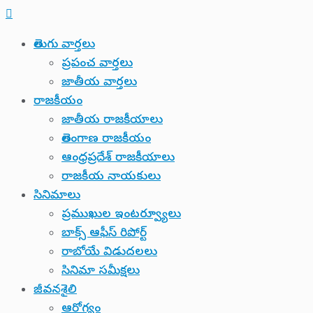
తెలుగు వార్తలు
ప్రపంచ వార్తలు
జాతీయ వార్తలు
రాజకీయం
జాతీయ రాజకీయాలు
తెలంగాణ రాజకీయం
ఆంధ్రప్రదేశ్ రాజకీయాలు
రాజకీయ నాయకులు
సినిమాలు
ప్రముఖుల ఇంటర్వ్యూలు
బాక్స్ ఆఫీస్ రిపోర్ట్
రాబోయే విడుదలలు
సినిమా సమీక్షలు
జీవనశైలి
ఆరోగ్యం