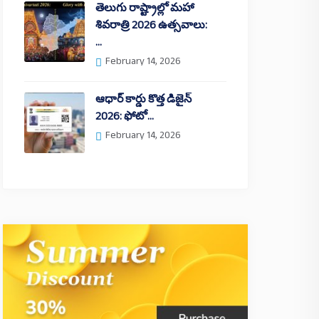
తెలుగు రాష్ట్రాల్లో మహా
శివరాత్రి 2026 ఉత్సవాలు:
…
February 14, 2026
ఆధార్ కార్డు కొత్త డిజైన్
2026: ఫోటో…
February 14, 2026