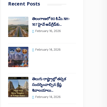
Recent Posts
తెలంగాణలో 80 కి.మీ. NH-
167 హైవే అప్‌గ్రేడ్‌కు…
February 16, 2026
February 14, 2026
తెలుగు రాష్ట్రాల్లో తప్పక
సందర్శించాల్సిన శ్రేష్ఠ
శివాలయాలు…
February 14, 2026