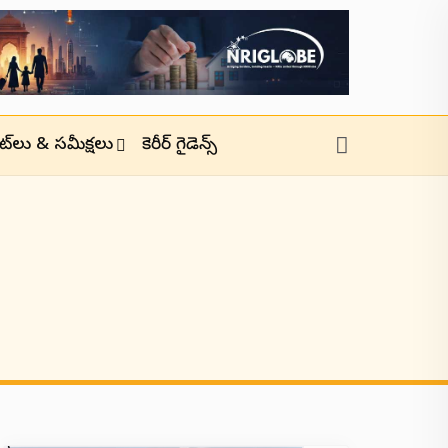
జెట్‌లు & సమీక్షలు
కెరీర్ గైడెన్స్