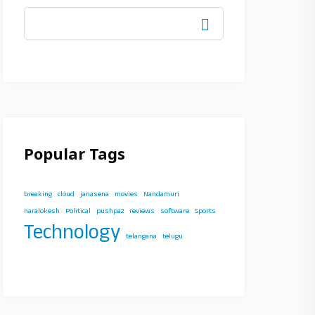
Popular Tags
breaking
cloud
janasena
movies
Nandamuri
naralokesh
Political
pushpa2
reviews
software
Sports
Technology
telangana
telugu