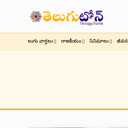
తెలుగు వార్తలు
రాజకీయం
సినిమాలు
జీవనశ