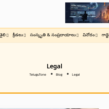
ైలి
క్రీడలు
సంస్కృతి & సంప్రదాయాలు
వినోదం
గాడ్
Legal
TeluguTone
Blog
Legal