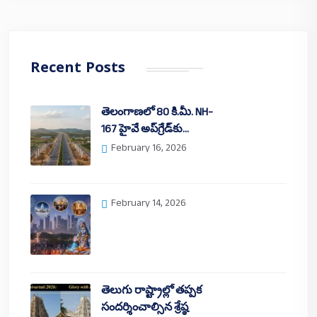
Recent Posts
తెలంగాణలో 80 కి.మీ. NH-
167 హైవే అప్‌గ్రేడ్‌కు…
February 16, 2026
February 14, 2026
తెలుగు రాష్ట్రాల్లో తప్పక
సందర్శించాల్సిన శ్రేష్ఠ