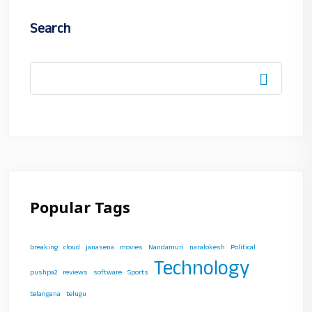
Search
Popular Tags
breaking
cloud
janasena
movies
Nandamuri
naralokesh
Political
Technology
pushpa2
reviews
software
Sports
telangana
telugu