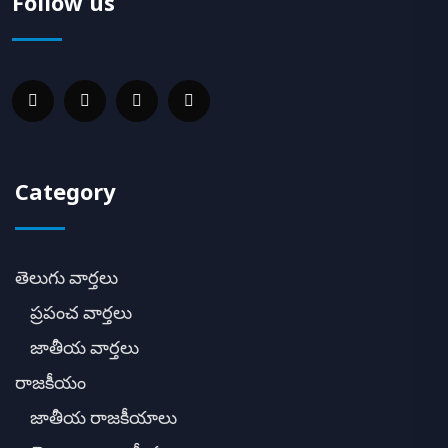
Follow us
Category
తెలుగు వార్తలు
ప్రపంచ వార్తలు
జాతీయ వార్తలు
రాజకీయం
జాతీయ రాజకీయాలు