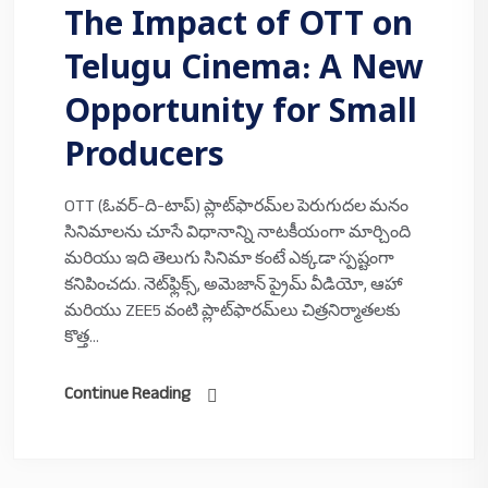
The Impact of OTT on
Telugu Cinema: A New
Opportunity for Small
Producers
OTT (ఓవర్-ది-టాప్) ప్లాట్‌ఫారమ్‌ల పెరుగుదల మనం
సినిమాలను చూసే విధానాన్ని నాటకీయంగా మార్చింది
మరియు ఇది తెలుగు సినిమా కంటే ఎక్కడా స్పష్టంగా
కనిపించదు. నెట్‌ఫ్లిక్స్, అమెజాన్ ప్రైమ్ వీడియో, ఆహా
మరియు ZEE5 వంటి ప్లాట్‌ఫారమ్‌లు చిత్రనిర్మాతలకు
కొత్త...
Continue Reading