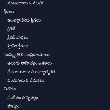
సంబంధాలు & సలహా
క్రీడలు
అంతర్జాతీయ క్రీడలు
క్రికెట్
క్రికెట్ వార్తలు
స్థానిక క్రీడలు
సంస్కృతి & సంప్రదాయాలు
తెలుగు సాహిత్యం & కళలు
దేవాలయాలు & ఆధ్యాత్మికత
పండుగలు & వేడుకలు
వినోదం
సంగీతం & నృత్యం
హాస్యం