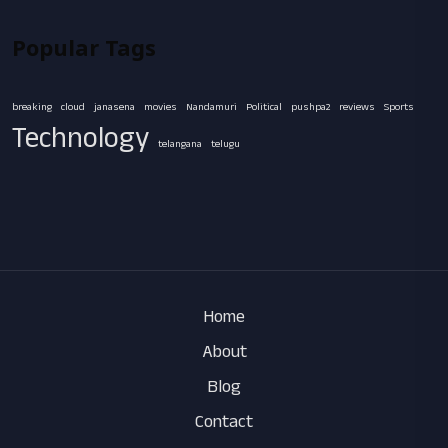
Popular Tags
breaking
cloud
janasena
movies
Nandamuri
Political
pushpa2
reviews
Sports
Technology
telangana
telugu
Home
About
Blog
Contact