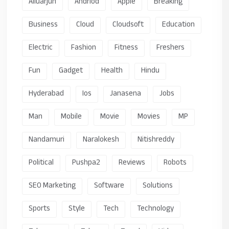
Alluarjun
Andriod
Apple
Breaking
Business
Cloud
Cloudsoft
Education
Electric
Fashion
Fitness
Freshers
Fun
Gadget
Health
Hindu
Hyderabad
Ios
Janasena
Jobs
Man
Mobile
Movie
Movies
MP
Nandamuri
Naralokesh
Nitishreddy
Political
Pushpa2
Reviews
Robots
SEO Marketing
Software
Solutions
Sports
Style
Tech
Technology