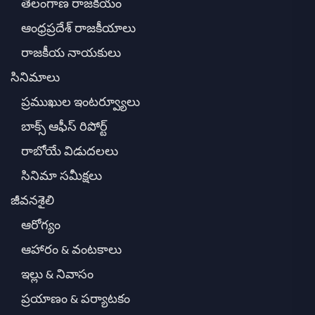
తెలంగాణ రాజకీయం
ఆంధ్రప్రదేశ్ రాజకీయాలు
రాజకీయ నాయకులు
సినిమాలు
ప్రముఖుల ఇంటర్వ్యూలు
బాక్స్ ఆఫీస్ రిపోర్ట్
రాబోయే విడుదలలు
సినిమా సమీక్షలు
జీవనశైలి
ఆరోగ్యం
ఆహారం & వంటకాలు
ఇల్లు & నివాసం
ప్రయాణం & పర్యాటకం