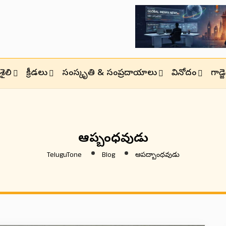
ైలి
క్రీడలు
సంస్కృతి & సంప్రదాయాలు
వినోదం
గాడ్
ఆపద్బాంధవుడు
TeluguTone
Blog
ఆపద్బాంధవుడు