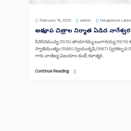
February 19, 2025
admin
telugutone Lates
అపురూప చిత్రాల నిర్మాత ఏడిద నాగేశ్వ
సిరిసిరిమువ్వ (1976) తాయారమ్మ బంగారయ్య (1979) 
స్వాతిముత్యం (1986) స్వయంకృషి (1987) స్వరకల్పన 
గారు వాణిజ్య విజయాల కంటే, కళాత్మక...
Continue Reading