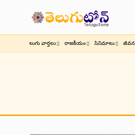
తెలుగు వార్తలు
రాజకీయం
సినిమాలు
జీవనశ