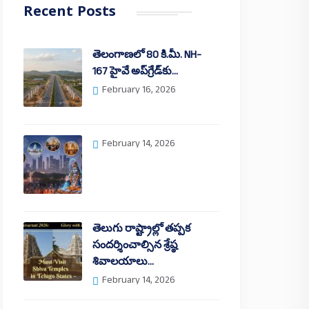
Recent Posts
తెలంగాణలో 80 కి.మీ. NH-
167 హైవే అప్‌గ్రేడ్‌కు…
February 16, 2026
February 14, 2026
తెలుగు రాష్ట్రాల్లో తప్పక
సందర్శించాల్సిన శ్రేష్ఠ
శివాలయాలు…
February 14, 2026