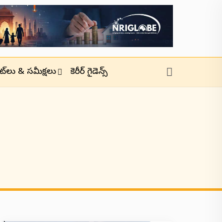
జెట్‌లు & సమీక్షలు
కెరీర్ గైడెన్స్