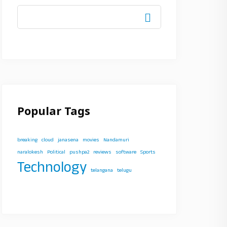
Popular Tags
breaking
cloud
janasena
movies
Nandamuri
naralokesh
Political
pushpa2
reviews
software
Sports
Technology
telangana
telugu