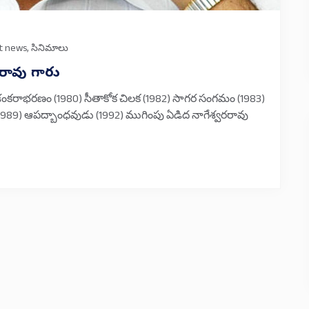
t news
,
సినిమాలు
రరావు గారు
శంకరాభరణం (1980) సీతాకోక చిలక (1982) సాగర సంగమం (1983)
(1989) ఆపద్బాంధవుడు (1992) ముగింపు ఏడిద నాగేశ్వరరావు