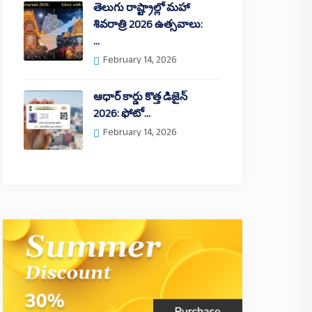
తెలుగు రాష్ట్రాల్లో మహా
శివరాత్రి 2026 ఉత్సవాలు:
…
February 14, 2026
ఆధార్ కార్డు కొత్త డిజైన్
2026: ఫోటో…
February 14, 2026