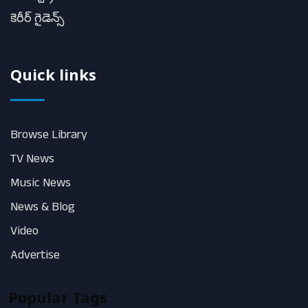
కెరీర్ గైడెన్స్
Quick links
Browse Library
TV News
Music News
News & Blog
Video
Advertise
Popular Tags