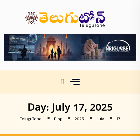
Day:
July 17, 2025
TeluguTone
Blog
2025
July
17