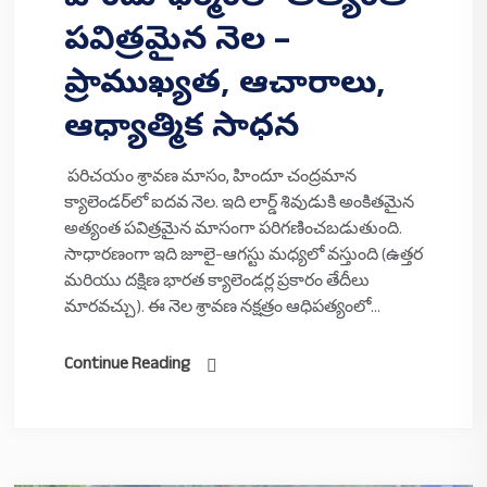
పవిత్రమైన నెల –
ప్రాముఖ్యత, ఆచారాలు,
ఆధ్యాత్మిక సాధన
పరిచయం శ్రావణ మాసం, హిందూ చంద్రమాన
క్యాలెండర్‌లో ఐదవ నెల. ఇది లార్డ్ శివుడుకి అంకితమైన
అత్యంత పవిత్రమైన మాసంగా పరిగణించబడుతుంది.
సాధారణంగా ఇది జూలై-ఆగస్టు మధ్యలో వస్తుంది (ఉత్తర
మరియు దక్షిణ భారత క్యాలెండర్ల ప్రకారం తేదీలు
మారవచ్చు). ఈ నెల శ్రావణ నక్షత్రం ఆధిపత్యంలో...
Continue Reading