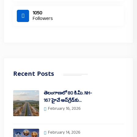
1050
Followers
Recent Posts
తెలంగాణలో 80 కి.మీ. NH-
167 హైవే అప్‌గ్రేడ్‌కు…
February 16, 2026
February 14, 2026