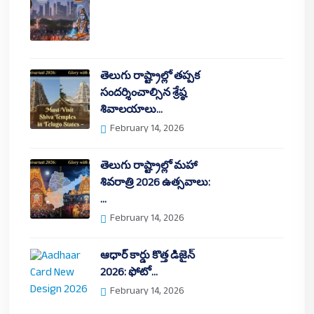
తెలుగు రాష్ట్రాల్లో తప్పక
సందర్శించాల్సిన శ్రేష్ఠ
శివాలయాలు…
February 14, 2026
తెలుగు రాష్ట్రాల్లో మహా
శివరాత్రి 2026 ఉత్సవాలు:
…
February 14, 2026
ఆధార్ కార్డు కొత్త డిజైన్
2026: ఫోటో…
February 14, 2026