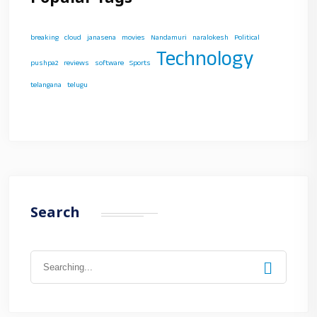
Popular Tags
breaking
cloud
janasena
movies
Nandamuri
naralokesh
Political
Technology
pushpa2
reviews
software
Sports
telangana
telugu
Search
Search
for: