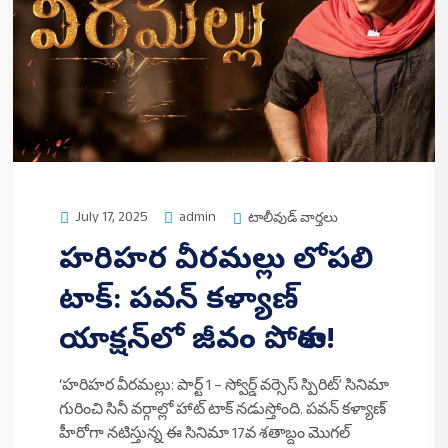
July 17, 2025
admin
టాలీవుడ్ వార్తలు
హరిహర వీరమల్లు లోపలి
టాక్: పవన్ కళ్యాణ్
యాక్షన్‌లో జీవం పోశారు!
‘హరిహర వీరమల్లు: పార్ట్ 1 – స్వోర్డ్ వర్సెస్ స్పిరిట్’ సినిమా
గురించి సినీ వర్గాల్లో హాట్ టాక్ నడుస్తోంది. పవన్ కళ్యాణ్
హీరోగా నటిస్తున్న ఈ సినిమా 17వ శతాబ్దం మొగల్