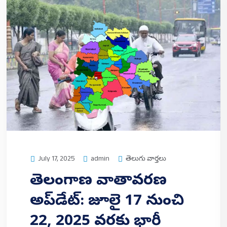
July 17, 2025
admin
తెలుగు వార్తలు
తెలంగాణ వాతావరణ
అప్‌డేట్: జూలై 17 నుంచి
22, 2025 వరకు భారీ