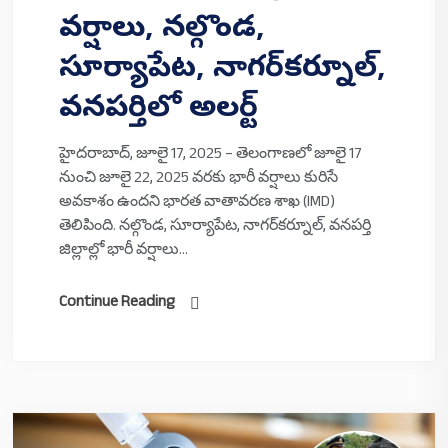
వర్షాలు, నల్గొండ,
సూర్యాపేట, నాగర్‌కర్నూల్,
వనపర్తిలో అలర్ట్
హైదరాబాద్, జూలై 17, 2025 – తెలంగాణలో జూలై 17
నుంచి జూలై 22, 2025 వరకు భారీ వర్షాలు కురిసే
అవకాశం ఉందని భారత వాతావరణ శాఖ (IMD)
తెలిపింది. నల్గొండ, సూర్యాపేట, నాగర్‌కర్నూల్, వనపర్తి
జిల్లాల్లో భారీ వర్షాలు...
Continue Reading